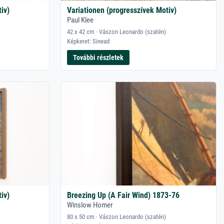
iv)
Variationen (progresszívek Motiv)
Paul Klee
42 x 42 cm · Vászon Leonardo (szatén)
Képkeret: Sinead
További részletek
iv)
Breezing Up (A Fair Wind) 1873-76
Winslow Homer
80 x 50 cm · Vászon Leonardo (szatén)