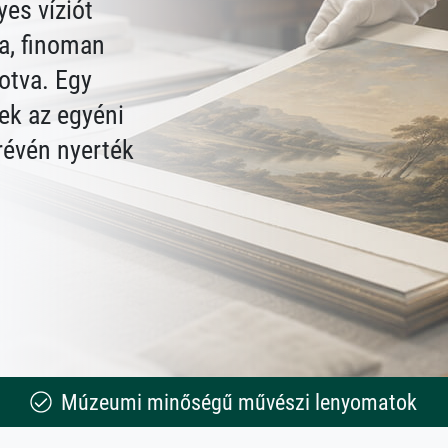
es víziót
a, finoman
otva. Egy
ek az egyéni
 révén nyerték
Múzeumi minőségű művészi lenyomatok