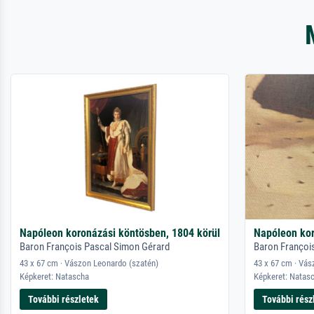
Napóleon koronázási köntösben, 1804 körül
Napóleon kor
Baron François Pascal Simon Gérard
Baron Françoi
43 x 67 cm · Vászon Leonardo (szatén)
43 x 67 cm · Vás
Képkeret: Natascha
Képkeret: Natas
További részletek
További rész