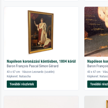
Napóleon koronázási köntösben, 1804 körül
Napóleon kor
Baron François Pascal Simon Gérard
Baron Françoi
43 x 67 cm · Vászon Leonardo (szatén)
43 x 67 cm · Vás
Képkeret: Natascha
Képkeret: Natas
További részletek
További rész