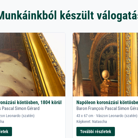
Munkáinkból készült válogatá
onázási köntösben, 1804 körül
Napóleon koronázási köntösbe
s Pascal Simon Gérard
Baron François Pascal Simon Gér
zon Leonardo (szatén)
43 x 67 cm · Vászon Leonardo (szatén)
cha
Képkeret: Natascha
letek
További részletek