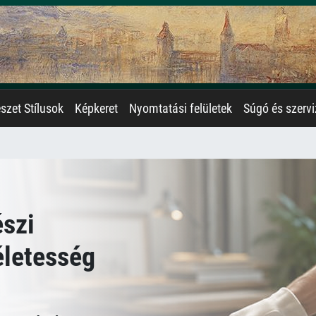
zet Stílusok
Képkeret
Nyomtatási felületek
Súgó és szervi
szi
életesség