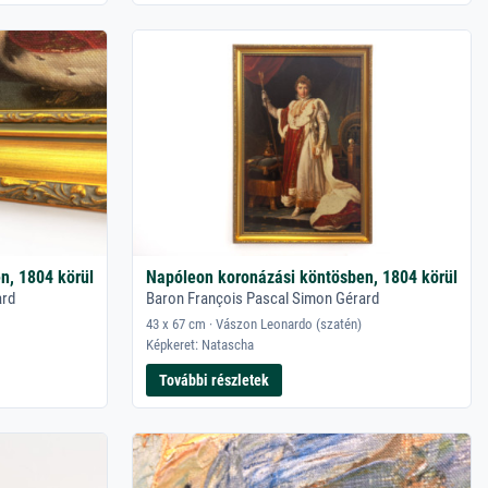
n, 1804 körül
Napóleon koronázási köntösben, 1804 körül
ard
Baron François Pascal Simon Gérard
43 x 67 cm · Vászon Leonardo (szatén)
Képkeret: Natascha
További részletek