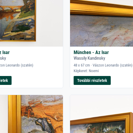
 Isar
München - Az Isar
nsky
Wassily Kandinsky
zon Leonardo (szatén)
48 x 67 cm · Vászon Leonardo (szatén)
Képkeret: Noemi
letek
További részletek