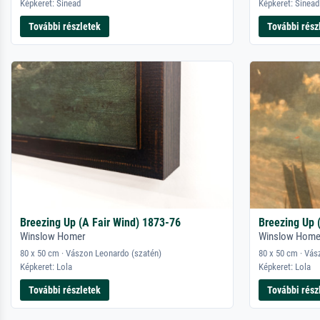
Képkeret: Sinead
Képkeret: Sinead
További részletek
További rész
Breezing Up (A Fair Wind) 1873-76
Breezing Up 
Winslow Homer
Winslow Home
80 x 50 cm · Vászon Leonardo (szatén)
80 x 50 cm · Vás
Képkeret: Lola
Képkeret: Lola
További részletek
További rész