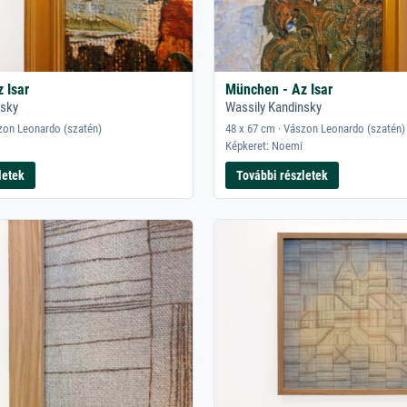
 Isar
München - Az Isar
nsky
Wassily Kandinsky
zon Leonardo (szatén)
48 x 67 cm · Vászon Leonardo (szatén)
Képkeret: Noemi
letek
További részletek