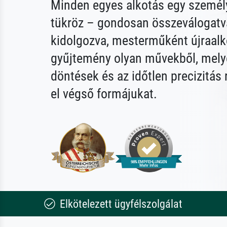
Minden egyes alkotás egy személy
tükröz – gondosan összeválogatv
kidolgozva, mesterműként újraalk
gyűjtemény olyan művekből, mely
döntések és az időtlen precizitás
el végső formájukat.
Elkötelezett ügyfélszolgálat