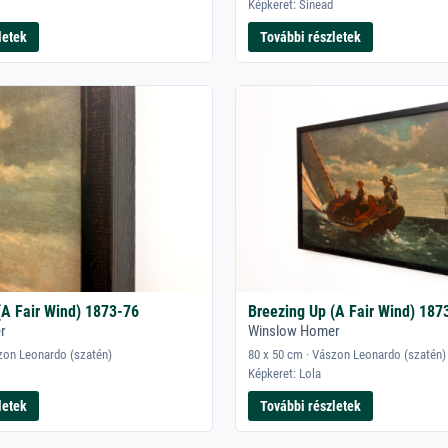
Képkeret: Sinead
letek
További részletek
(A Fair Wind) 1873-76
Breezing Up (A Fair Wind) 187
r
Winslow Homer
zon Leonardo (szatén)
80 x 50 cm · Vászon Leonardo (szatén)
Képkeret: Lola
letek
További részletek