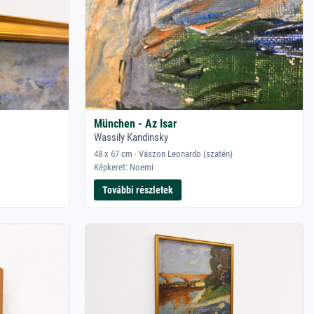
München - Az Isar
Wassily Kandinsky
48 x 67 cm · Vászon Leonardo (szatén)
Képkeret: Noemi
További részletek