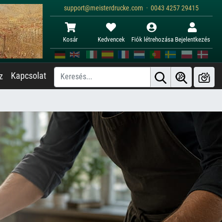
support@meisterdrucke.com · 0043 4257 29415
Kosár
Kedvencek
Fiók létrehozása
Bejelentkezés
Kapcsolat
z