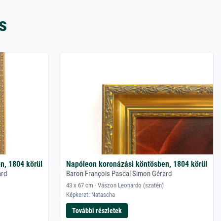
s
n, 1804 körül
Napóleon koronázási köntösben, 1804 körül
ard
Baron François Pascal Simon Gérard
43 x 67 cm · Vászon Leonardo (szatén)
Képkeret: Natascha
További részletek