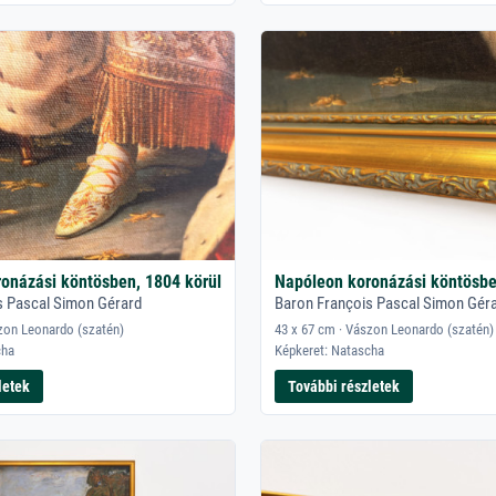
onázási köntösben, 1804 körül
Napóleon koronázási köntösbe
s Pascal Simon Gérard
Baron François Pascal Simon Gér
zon Leonardo (szatén)
43 x 67 cm · Vászon Leonardo (szatén)
cha
Képkeret: Natascha
letek
További részletek