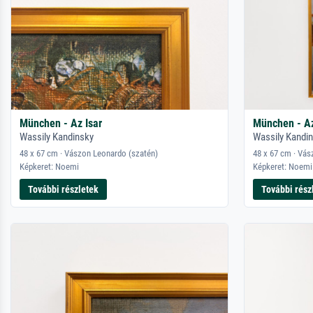
München - Az Isar
München - Az
Wassily Kandinsky
Wassily Kandi
48 x 67 cm · Vászon Leonardo (szatén)
48 x 67 cm · Vás
Képkeret: Noemi
Képkeret: Noemi
További részletek
További rész