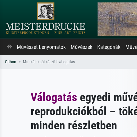
Művészet Lenyomatok
Művészek
Kategóriák
Művés
Otthon
Munkáinkból készült válogatás
Válogatás
egyedi művé
reprodukciókból – tök
minden részletben