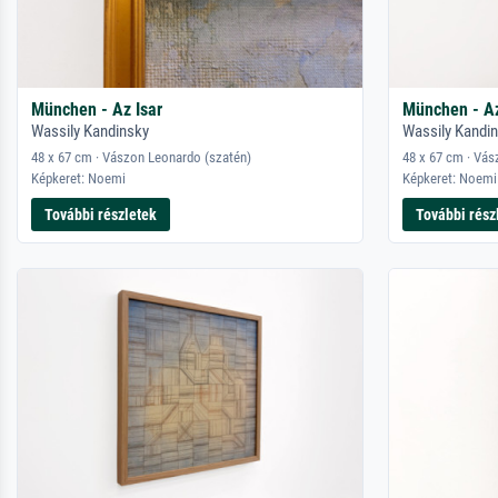
München - Az Isar
München - Az
Wassily Kandinsky
Wassily Kandi
48 x 67 cm · Vászon Leonardo (szatén)
48 x 67 cm · Vás
Képkeret: Noemi
Képkeret: Noemi
További részletek
További rész