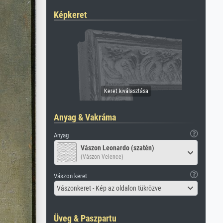
Képkeret
Anyag & Vakráma
Anyag
Vászon Leonardo (szatén)
(Vászon Velence)
Vászon keret
Vászonkeret - Kép az oldalon tükrözve
Üveg & Paszpartu