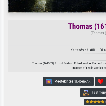
Thomas (161
(Thomas (
Keltezés nélküli · Öl 
Thomas (1612-71) 3. Lord Fairfax · Robert Walker. Elérhető m
Trustees of Leeds Castle Fo
Megtekintés 3D-ben/AR
H
Festmény 
5