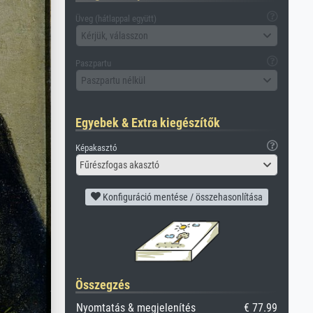
Üveg (hátlappal együtt)
Kérjük, válasszon
Paszpartu
Paszpartu nélkül
Egyebek & Extra kiegészítők
Képakasztó
Fűrészfogas akasztó
Konfiguráció mentése / összehasonlítása
Összegzés
Nyomtatás & megjelenítés
€ 77.99