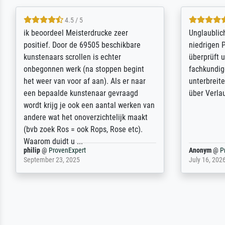
5 / 5
Die Zufriedenheit ist auch nicht dadurch
Excellent 
getrübt, dass das Bild entgegen einer
selection,
angegebenen Lieferanschrift (sollte
were easy, 
eine Überraschung für die normannische
the item it
Ehefrau sein zum Hochzeits- gleichzeitig
am based i
auch Geburtstag sein) doch nach zu
searching f
Hause zugestellt wurde.
impressed 
quality.
Jürgen
@
ProvenExpert
SJL
@
Prove
April 22, 2026
December 2,