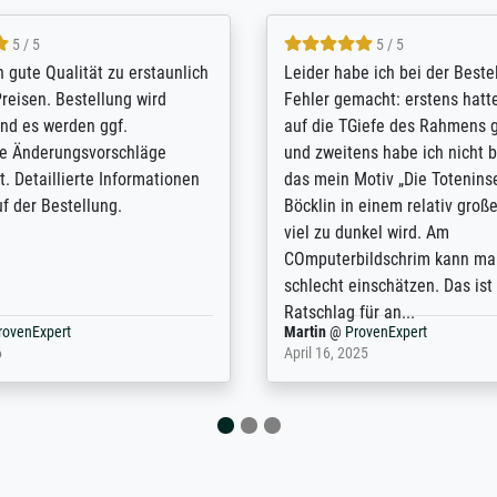
5 / 5
5 / 5
/ Highly recommended. The
The team at Meisterdrucke st
 ordering and payment process
meet its clients demands, an
shipping was efficient and
expert advice on how to obtai
self exceeds expectations. I
results for the prints request
n the UK and found the site
client. The company has a va
or a specific print - I am very
repertoire of prints to choose
with the service and the
will provide excellent service
regards to prints which are no
repertoire. Highly recommen
nExpert
Anonym
@
ProvenExpert
 2025
April 22, 2026