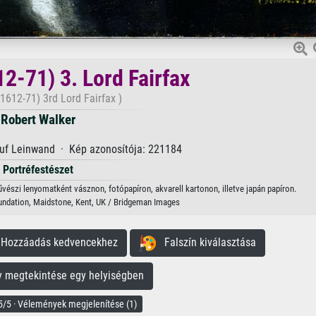
2-71) 3. Lord Fairfax
1612-71) 3rd Lord Fairfax )
Robert Walker
auf Leinwand · Kép azonosítója: 221184
Portréfestészet
űvészi lenyomatként vásznon, fotópapíron, akvarell kartonon, illetve japán papíron.
undation, Maidstone, Kent, UK / Bridgeman Images
ozzáadás kedvencekhez
Falszín kiválasztása
megtekintése egy helyiségben
/5 · Vélemények megjelenítése (1)