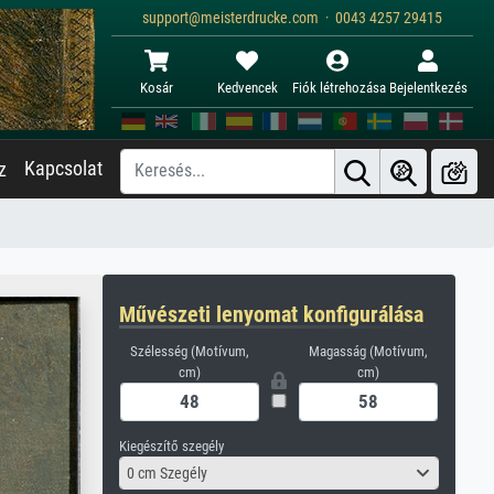
support@meisterdrucke.com · 0043 4257 29415
Kosár
Kedvencek
Fiók létrehozása
Bejelentkezés
Kapcsolat
z
Művészeti lenyomat konfigurálása
Szélesség (Motívum,
Magasság (Motívum,
cm)
cm)
Kiegészítő szegély
0 cm Szegély