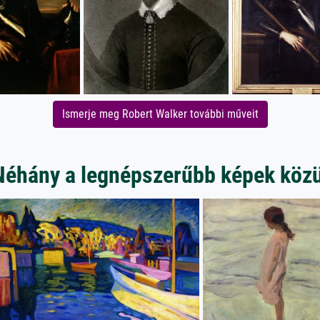
Ismerje meg Robert Walker további műveit
Néhány a legnépszerűbb képek közü