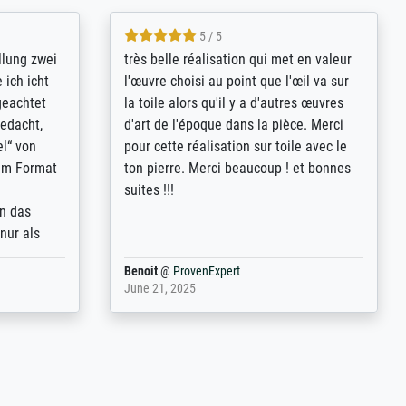
5 / 5
rives to
eine große Auswahl an Bildern und
d provides
deren Reproduktionsmöglichkeiten;
n the best
wurde sehr gut durch die einzelnen
ed by the
Bestellkriterien geführt, verständliche
st
Erklärungen, z.B. mit Bilddarstellungen,
 from, and
werde auf jeden Fall meine guten
 also with
Erfahrungen weitergeben.
t in that
ded!
Anonym
@
ProvenExpert
May 13, 2026