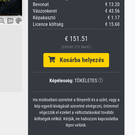
Bevonat
€ 13.20
Vászonkeret
€ 43.56
Képakasztó
€ 1.17
Licence költség
€ 15.60
€ 151.51
(Enthält 27% MwSt.)
Kosárba helyezés
Képélesség:
TÖKÉLETES
Ha módosítani szeretné a fényerőt és a színt, vagy a
kép egyedi kivágását szeretné elvégezni, örömmel
végezzük el ezeket a változtatásokat további
költségek nélkül. Kérjük, ne habozzon kapcsolatba
lépni velünk.