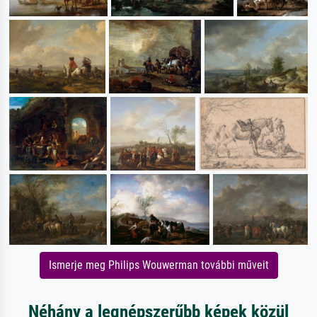
Ismerje meg Philips Wouwerman további műveit
Néhány a legnépszerűbb képek közül