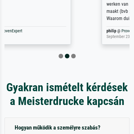
werken van andere wat het onoverzichtelijk
maakt (bvb zoek Ros = ook Rops, Rose etc).
Waarom duidt u ...
philip
@
ProvenExpert
September 23, 2025
Gyakran ismételt kérdések
a Meisterdrucke kapcsán
Hogyan működik a személyre szabás?