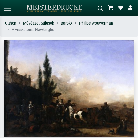
Otthon
Művészet Stílusok
Barokk
Philips Wouwerman
A visszatérés Hawkingból
Alap keresés
MI-képkereső
Keressen művész, műcím vagy stílus
Írja le a jelenetet – pl. zöld rét, sok
szerint – pl. Monet, Csillagos éj,
piros absztrakt, sötét olajkép, álló akt
impresszionizmus, Hokusai-hullám,
egy fa mellett.
akt.