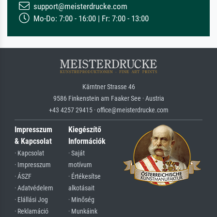
support@meisterdrucke.com
Mo-Do: 7:00 - 16:00 | Fr: 7:00 - 13:00
Kärntner Strasse 46
9586 Finkenstein am Faaker See · Austria
+43 4257 29415 · office@meisterdrucke.com
Impresszum
Kiegészítő
& Kapcsolat
Információk
· Kapcsolat
· Saját
· Impresszum
motívum
· ÁSZF
· Értékesítse
· Adatvédelem
alkotásait
· Elállási Jog
· Minőség
· Reklamáció
· Munkáink