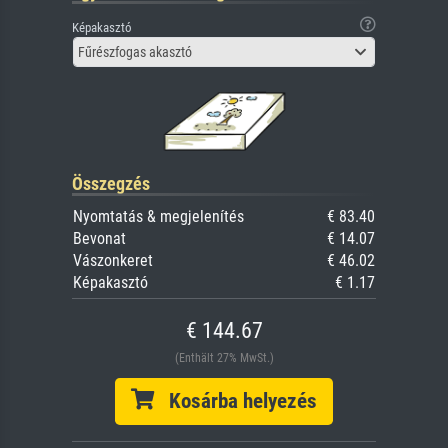
Képakasztó
Fűrészfogas akasztó
Összegzés
Nyomtatás & megjelenítés
€ 83.40
Bevonat
€ 14.07
Vászonkeret
€ 46.02
Képakasztó
€ 1.17
€ 144.67
(Enthält 27% MwSt.)
Kosárba helyezés