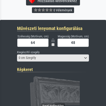
Hozzáadás kedvencekhez
0 Vélemények
Művészeti lenyomat konfigurálása
Szélesség (Motívum, cm)
Magasság (Motívum, cm)
Kiegészítő szegély
0 cm Szegély
Képkeret