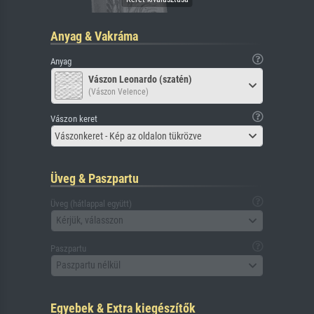
Anyag & Vakráma
Anyag
Vászon Leonardo (szatén)
(Vászon Velence)
Vászon keret
Vászonkeret - Kép az oldalon tükrözve
Üveg & Paszpartu
Üveg (hátlappal együtt)
Kérjük, válasszon
Paszpartu
Paszpartu nélkül
Egyebek & Extra kiegészítők