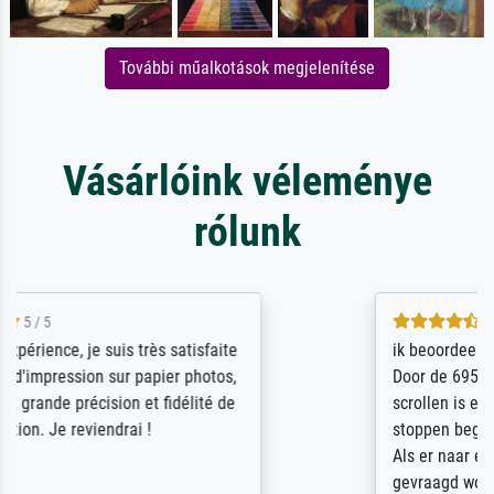
További műalkotások megjelenítése
Vásárlóink véleménye
rólunk
4.5 / 5
ik beoordeel Meisterdrucke zeer positief.
Door de 69505 beschikbare kunstenaars
scrollen is echter onbegonnen werk (na
stoppen begint het weer van voor af aan).
Als er naar een bepaalde kunstenaar
gevraagd wordt krijg je ook een aantal