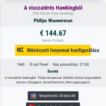
A visszatérés Hawkingból
(The Return from Hawking)
Philips Wouwerman
€ 144.67
Enthält 27% MwSt.
Művészeti lenyomat konfigurálása
1660 · Öl auf Panel · Kép azonosítója: 21160
Barokk
A visszatérés Hawkingból · Philips Wouwerman. Elérhető művészi lenyomatként
vásznon, fotópapíron, akvarell kartonon, illetve japán papíron.
Megtekintés 3D-ben/AR