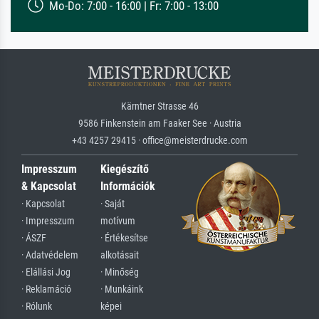
Mo-Do: 7:00 - 16:00 | Fr: 7:00 - 13:00
Kärntner Strasse 46
9586 Finkenstein am Faaker See · Austria
+43 4257 29415 · office@meisterdrucke.com
Impresszum
Kiegészítő
& Kapcsolat
Információk
· Kapcsolat
· Saját
· Impresszum
motívum
· ÁSZF
· Értékesítse
· Adatvédelem
alkotásait
· Elállási Jog
· Minőség
· Reklamáció
· Munkáink
· Rólunk
képei