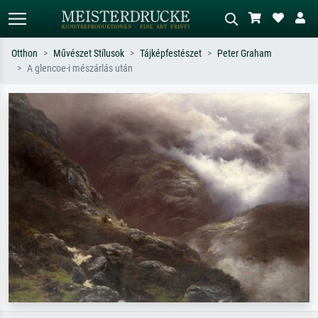
Otthon
Művészet Stílusok
Tájképfestészet
Peter Graham
A glencoe-i mészárlás után
Alap keresés
MI-képkereső
Keressen művész, műcím vagy stílus
Írja le a jelenetet – pl. zöld rét, sok
szerint – pl. Monet, Csillagos éj,
piros absztrakt, sötét olajkép, álló akt
impresszionizmus, Hokusai-hullám,
egy fa mellett.
akt.