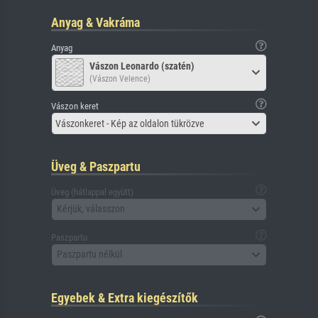
Anyag & Vakráma
Anyag
Vászon Leonardo (szatén)
(Vászon Velence)
Vászon keret
Vászonkeret - Kép az oldalon tükrözve
Üveg & Paszpartu
Üveg (hátlappal együtt)
Kérjük, válasszon
Paszpartu
Paszpartu nélkül
Egyebek & Extra kiegészítők