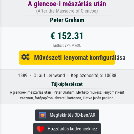
A glencoe-i mészárlás után
(After the Massacre of Glencoe)
Peter Graham
€ 152.31
Enthält 27% MwSt.
Művészeti lenyomat konfigurálása
1889 · Öl auf Leinwand · Kép azonosítója: 10688
Tájképfestészet
A glencoe-i mészárlás után · Peter Graham. Elérhető művészi lenyomatként
vásznon, fotópapíron, akvarell kartonon, illetve japán papíron.
Megtekintés 3D-ben/AR
Hozzáadás kedvencekhez