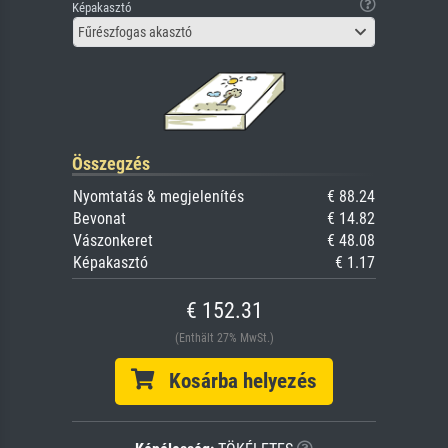
Képakasztó
Fűrészfogas akasztó
Összegzés
Nyomtatás & megjelenítés
€ 88.24
Bevonat
€ 14.82
Vászonkeret
€ 48.08
Képakasztó
€ 1.17
€ 152.31
(Enthält 27% MwSt.)
Kosárba helyezés