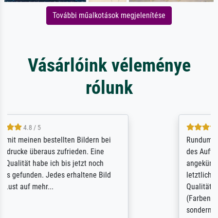
További műalkotások megjelenítése
Vásárlóink véleménye
rólunk
5 / 5
Rundum positive Erfahrung. Die Ausführung
des Auftrags hat eine Weile gedauert, die
angekündigte Lieferzeit wurde aber
letztlich sogar etwas unterschritten. Die
Qualität des Papiers und des Drucks
(Farben, Details usw.) ist nicht nur gut,
sondern hervorragend. Selbst ein Druck ist