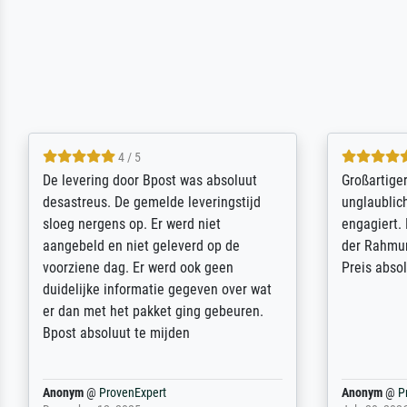
5 / 5
Sehr gute Qualität des Leinwanddrucks
Für ein Er
und des Rahmens! Unser Bild wurde
Feldpost m
sehr sorgfältig und sicher verpackt, so
Weltkrieg b
dass es unbeschadet bei uns ankam. Es
ausdrucksvo
wird nicht unser letzter Meisterdruck
Ihnen gefu
sein. Vielen Dank!
Fotopapier
am Telefon
stabiler Pa
zufrieden 
weiter. Viel
Reinhold,
@
ProvenExpert
Margot
@
Pr