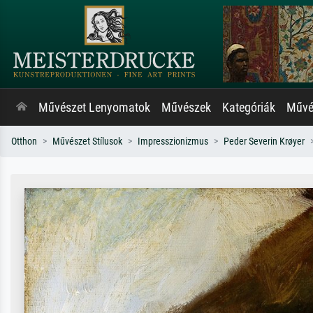
Művészet Lenyomatok
Művészek
Kategóriák
Művés
Otthon
Művészet Stílusok
Impresszionizmus
Peder Severin Krøyer