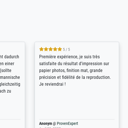
4.8 / 5
kann sich
Qualité absolument irréprochable.
.B.:
Extraordinaire diversité des thèmes
keit,
abordés et personnalisation des
freundliche
demandes (recadrage, réajustement des
ild (ein
couleurs). Relation clientèle parfaite.
rpackt -
Transport, réception sans aucun
stikdeckeln
problème. Merci à toute l'équipe ! Hervé
in den
 der P...
Anonym
@
ProvenExpert