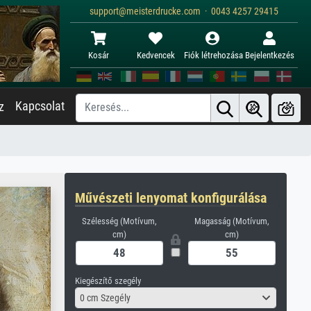
support@meisterdrucke.com · 0043 4257 29415
Kosár
Kedvencek
Fiók létrehozása
Bejelentkezés
Kapcsolat
z
Művészeti lenyomat konfigurálása
Szélesség (Motívum,
Magasság (Motívum,
cm)
cm)
Kiegészítő szegély
0 cm Szegély