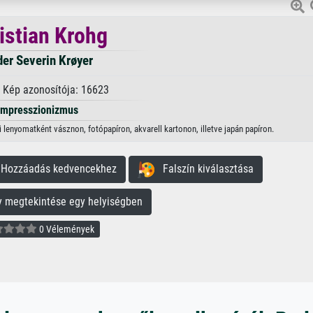
istian Krohg
er Severin Krøyer
 Kép azonosítója: 16623
Impresszionizmus
i lenyomatként vásznon, fotópapíron, akvarell kartonon, illetve japán papíron.
ozzáadás kedvencekhez
Falszín kiválasztása
megtekintése egy helyiségben
0 Vélemények