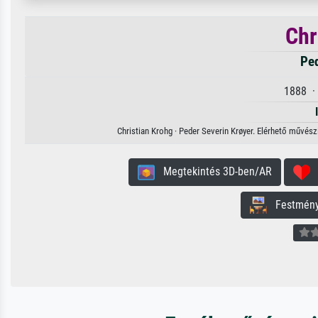
Chr
Ped
1888 ·
Christian Krohg · Peder Severin Krøyer. Elérhető művész
Megtekintés 3D-ben/AR
H
Festmény 