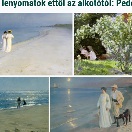
lenyomatok ettől az alkotótól: Ped