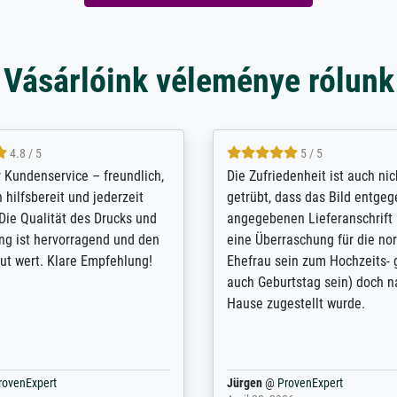
Vásárlóink véleménye rólunk
5 / 5
4.8 / 5
innerungsbuch mit der
Hervorragende Qualität. Man 
eines Großvaters aus dem 1.
vieles anpassen lassen, wie z
enötigte ich ein
Randentfernung, Farbe, Hellig
lles Bild. Das habe ich bei
Kontrast und Weiteres. Sehr 
nden. Bei der Auswahl der
Kontaktperson per Mail. Das B
-Qualität wurde ich sehr gut
Kunstdruck) wurde sehr gut ve
 beraten. Der Versand mit
sehr starke Papprolle mit Pla
ppe war perfekt. Ich bin sehr
und innen mit Papierknüllern 
und empfehle Sie gerne
Zwischenräumen gefüllt. Einzig
en ...
ovenExpert
Anonym
@
ProvenExpert