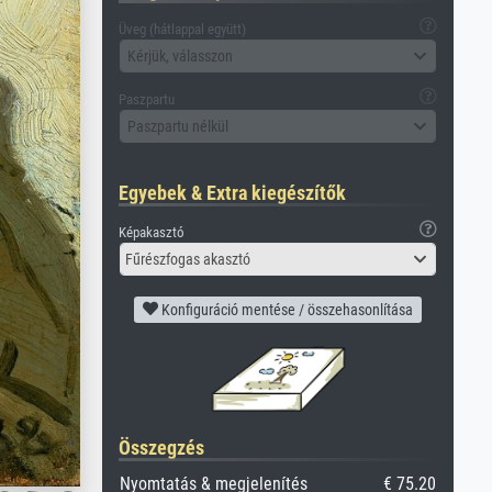
Üveg (hátlappal együtt)
Kérjük, válasszon
Paszpartu
Paszpartu nélkül
Egyebek & Extra kiegészítők
Képakasztó
Fűrészfogas akasztó
Konfiguráció mentése / összehasonlítása
Összegzés
Nyomtatás & megjelenítés
€ 75.20