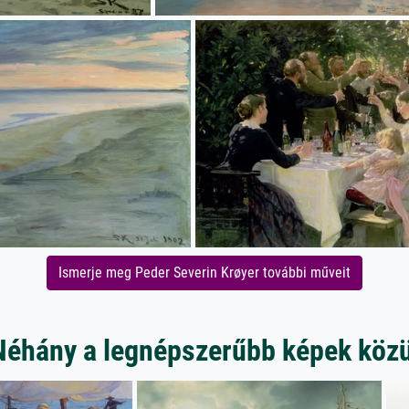
Ismerje meg Peder Severin Krøyer további műveit
Néhány a legnépszerűbb képek közü