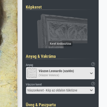
Képkeret
Anyag & Vakráma
Anyag
Vászon Leonardo (szatén)
(Vászon Velence)
Vászon keret
Vászonkeret - Kép az oldalon tükrözve
Üveg & Paszpartu