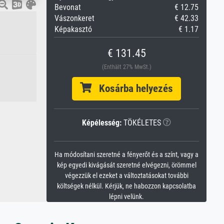
Bevonat
€ 12.75
Vászonkeret
€ 42.33
Képakasztó
€ 1.17
€ 131.45
(Enthält 27% MwSt.)
Kosárba helyezés
Képélesség:
TÖKÉLETES
Ha módosítani szeretné a fényerőt és a színt, vagy a
kép egyedi kivágását szeretné elvégezni, örömmel
végezzük el ezeket a változtatásokat további
költségek nélkül. Kérjük, ne habozzon kapcsolatba
lépni velünk.