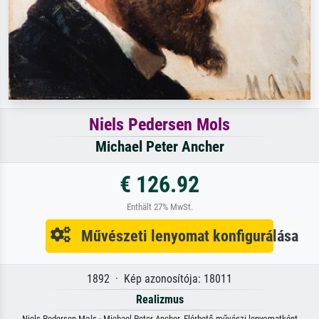
Niels Pedersen Mols
Michael Peter Ancher
€ 126.92
Enthält 27% MwSt.
Művészeti lenyomat konfigurálása
1892 · Kép azonosítója: 18011
Realizmus
Niels Pedersen Mols · Michael Peter Ancher. Elérhető művészi lenyomatként