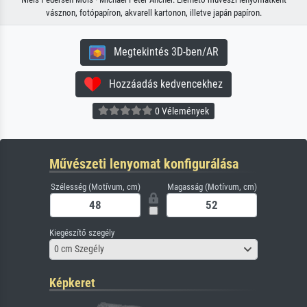
vásznon, fotópapíron, akvarell kartonon, illetve japán papíron.
Megtekintés 3D-ben/AR
Hozzáadás kedvencekhez
0 Vélemények
Művészeti lenyomat konfigurálása
Szélesség (Motívum, cm)
Magasság (Motívum, cm)
Kiegészítő szegély
0 cm Szegély
Képkeret