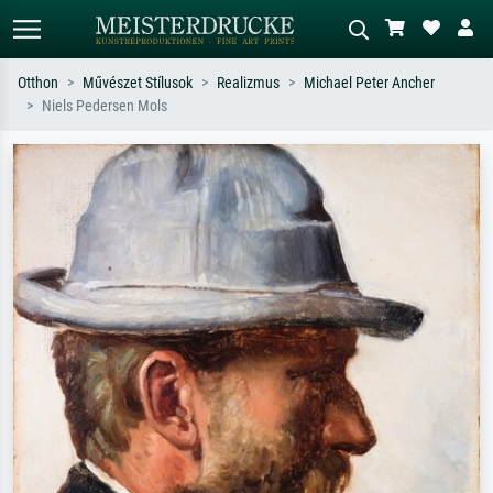
Otthon
Művészet Stílusok
Realizmus
Michael Peter Ancher
Niels Pedersen Mols
Alap keresés
MI-képkereső
Keressen művész, műcím vagy stílus
Írja le a jelenetet – pl. zöld rét, sok
szerint – pl. Monet, Csillagos éj,
piros absztrakt, sötét olajkép, álló akt
impresszionizmus, Hokusai-hullám,
egy fa mellett.
akt.