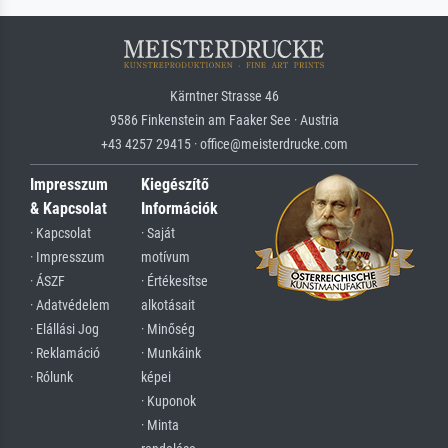
Kärntner Strasse 46
9586 Finkenstein am Faaker See · Austria
+43 4257 29415 · office@meisterdrucke.com
Impresszum
Kiegészítő
& Kapcsolat
Információk
· Kapcsolat
· Saját
· Impresszum
motívum
· ÁSZF
· Értékesítse
· Adatvédelem
alkotásait
· Elállási Jog
· Minőség
· Reklamáció
· Munkáink
· Rólunk
képei
· Kuponok
· Minta