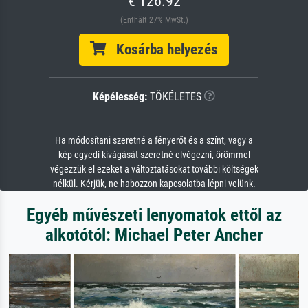
€ 126.92
(Enthält 27% MwSt.)
Kosárba helyezés
Képélesség:
TÖKÉLETES
Ha módosítani szeretné a fényerőt és a színt, vagy a
kép egyedi kivágását szeretné elvégezni, örömmel
végezzük el ezeket a változtatásokat további költségek
nélkül. Kérjük, ne habozzon kapcsolatba lépni velünk.
Egyéb művészeti lenyomatok ettől az
alkotótól: Michael Peter Ancher