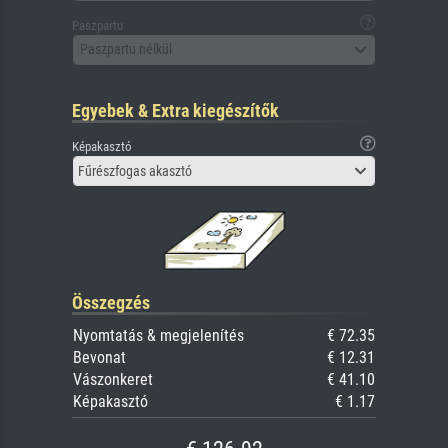
Paszpartu
Paszpartu nélkül
Egyebek & Extra kiegészítők
Képakasztó
Fűrészfogas akasztó
Összegzés
Nyomtatás & megjelenítés
€ 72.35
Bevonat
€ 12.31
Vászonkeret
€ 41.10
Képakasztó
€ 1.17