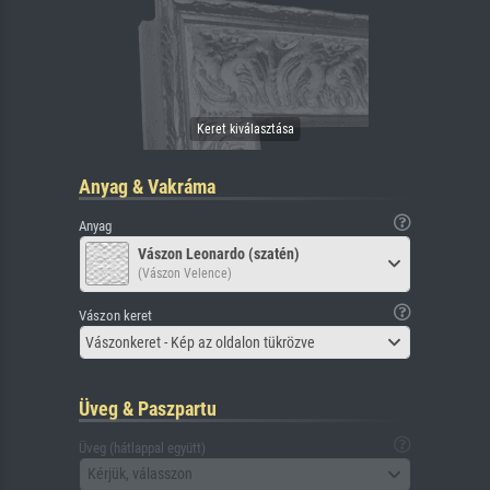
Anyag & Vakráma
Anyag
Vászon Leonardo (szatén)
(Vászon Velence)
Vászon keret
Vászonkeret - Kép az oldalon tükrözve
Üveg & Paszpartu
Üveg (hátlappal együtt)
Kérjük, válasszon