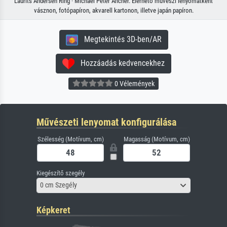
Laurits Andersen Ring · Michael Peter Ancher. Elérhető művészi lenyomatként
vásznon, fotópapíron, akvarell kartonon, illetve japán papíron.
Megtekintés 3D-ben/AR
Hozzáadás kedvencekhez
0 Vélemények
Művészeti lenyomat konfigurálása
Szélesség (Motívum, cm)
Magasság (Motívum, cm)
Kiegészítő szegély
0 cm Szegély
Képkeret