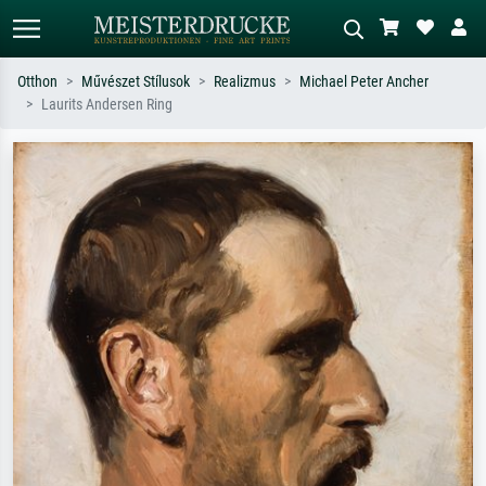
Otthon
Művészet Stílusok
Realizmus
Michael Peter Ancher
Laurits Andersen Ring
Alap keresés
MI-képkereső
Keressen művész, műcím vagy stílus
Írja le a jelenetet – pl. zöld rét, sok
szerint – pl. Monet, Csillagos éj,
piros absztrakt, sötét olajkép, álló akt
impresszionizmus, Hokusai-hullám,
egy fa mellett.
akt.