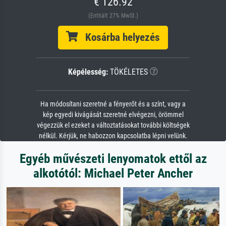
€ 126.92
(Enthält 27% MwSt.)
Kosárba helyezés
Képélesség:
TÖKÉLETES
Ha módosítani szeretné a fényerőt és a színt, vagy a
kép egyedi kivágását szeretné elvégezni, örömmel
végezzük el ezeket a változtatásokat további költségek
nélkül. Kérjük, ne habozzon kapcsolatba lépni velünk.
Egyéb művészeti lenyomatok ettől az
alkotótól: Michael Peter Ancher