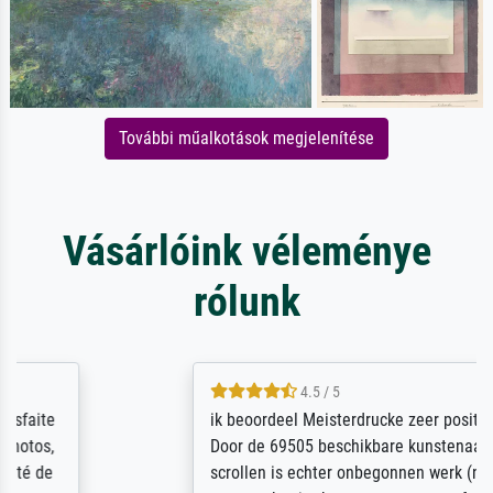
További műalkotások megjelenítése
Vásárlóink véleménye
rólunk
4.5 / 5
ik beoordeel Meisterdrucke zeer positief.
Door de 69505 beschikbare kunstenaars
scrollen is echter onbegonnen werk (na