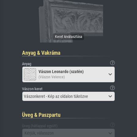
Anyag & Vakráma
Anyag
Vászon Leonardo (szatén)
(Vászon Velence)
Vászon keret
Vászonkeret - Kép az oldalon tükrözve
Üveg & Paszpartu
Üveg (hátlappal együtt)
Kérjük, válasszon