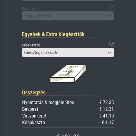
Paszpartu
Paszpartu nélkül
Egyebek & Extra kiegészítők
Képakasztó
Fűrészfogas akasztó
Összegzés
Nyomtatás & megjelenítés
€ 72.35
Bevonat
€ 12.31
Vászonkeret
€ 41.10
Képakasztó
€ 1.17