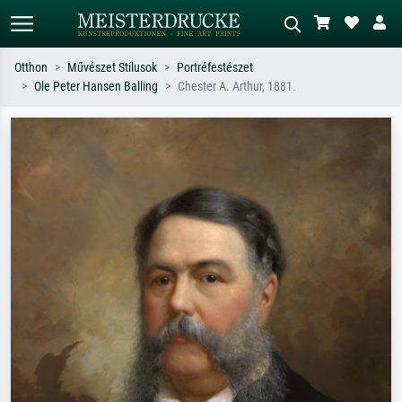
Otthon
Művészet Stílusok
Portréfestészet
Ole Peter Hansen Balling
Chester A. Arthur, 1881.
Alap keresés
MI-képkereső
Keressen művész, műcím vagy stílus
Írja le a jelenetet – pl. zöld rét, sok
szerint – pl. Monet, Csillagos éj,
piros absztrakt, sötét olajkép, álló akt
impresszionizmus, Hokusai-hullám,
egy fa mellett.
akt.