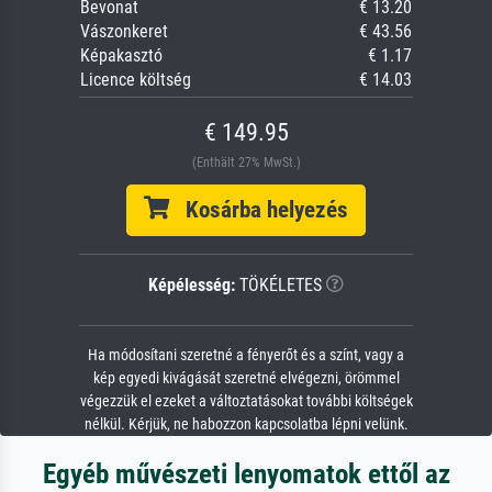
Bevonat
€ 13.20
Vászonkeret
€ 43.56
Képakasztó
€ 1.17
Licence költség
€ 14.03
€ 149.95
(Enthält 27% MwSt.)
Kosárba helyezés
Képélesség:
TÖKÉLETES
Ha módosítani szeretné a fényerőt és a színt, vagy a
kép egyedi kivágását szeretné elvégezni, örömmel
végezzük el ezeket a változtatásokat további költségek
nélkül. Kérjük, ne habozzon kapcsolatba lépni velünk.
Egyéb művészeti lenyomatok ettől az