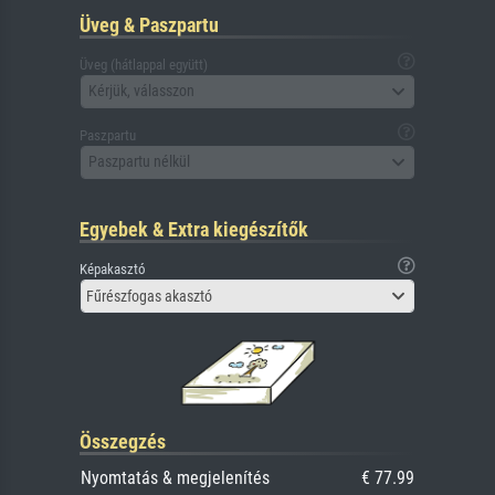
Üveg & Paszpartu
Üveg (hátlappal együtt)
Kérjük, válasszon
Paszpartu
Paszpartu nélkül
Egyebek & Extra kiegészítők
Képakasztó
Fűrészfogas akasztó
Összegzés
Nyomtatás & megjelenítés
€ 77.99