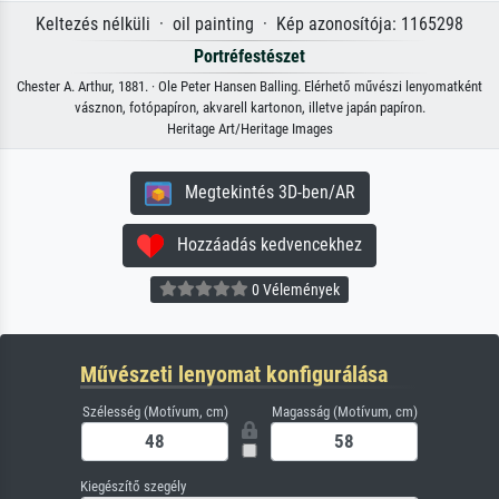
Keltezés nélküli · oil painting · Kép azonosítója: 1165298
Portréfestészet
Chester A. Arthur, 1881. · Ole Peter Hansen Balling. Elérhető művészi lenyomatként
vásznon, fotópapíron, akvarell kartonon, illetve japán papíron.
Heritage Art/Heritage Images
Megtekintés 3D-ben/AR
Hozzáadás kedvencekhez
0 Vélemények
Művészeti lenyomat konfigurálása
Szélesség (Motívum, cm)
Magasság (Motívum, cm)
Kiegészítő szegély