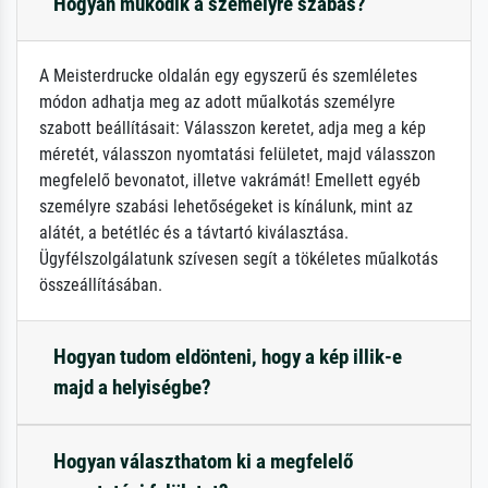
Hogyan működik a személyre szabás?
A Meisterdrucke oldalán egy egyszerű és szemléletes
módon adhatja meg az adott műalkotás személyre
szabott beállításait: Válasszon keretet, adja meg a kép
méretét, válasszon nyomtatási felületet, majd válasszon
megfelelő bevonatot, illetve vakrámát! Emellett egyéb
személyre szabási lehetőségeket is kínálunk, mint az
alátét, a betétléc és a távtartó kiválasztása.
Ügyfélszolgálatunk szívesen segít a tökéletes műalkotás
összeállításában.
Hogyan tudom eldönteni, hogy a kép illik-e
majd a helyiségbe?
Hogyan választhatom ki a megfelelő