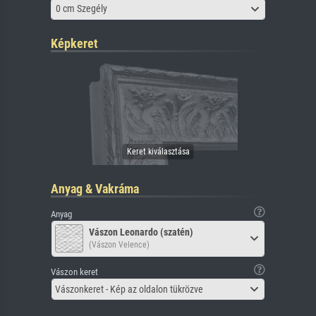
0 cm Szegély
Képkeret
Anyag & Vakráma
Anyag
Vászon Leonardo (szatén)
(Vászon Velence)
Vászon keret
Vászonkeret - Kép az oldalon tükrözve