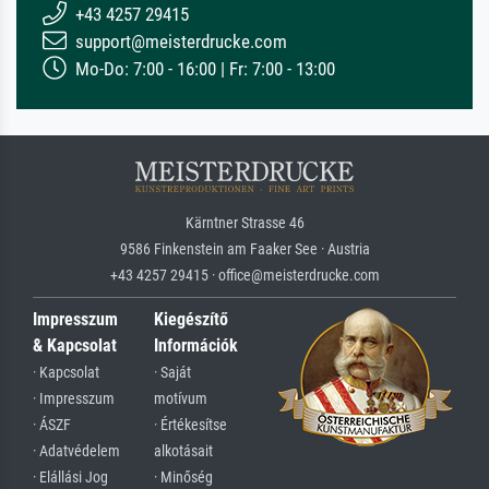
+43 4257 29415
support@meisterdrucke.com
Mo-Do: 7:00 - 16:00 | Fr: 7:00 - 13:00
Kärntner Strasse 46
9586 Finkenstein am Faaker See · Austria
+43 4257 29415 · office@meisterdrucke.com
Impresszum
Kiegészítő
& Kapcsolat
Információk
· Kapcsolat
· Saját
· Impresszum
motívum
· ÁSZF
· Értékesítse
· Adatvédelem
alkotásait
· Elállási Jog
· Minőség