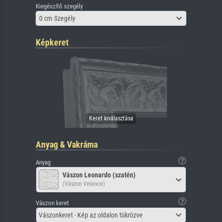
Kiegészítő szegély
0 cm Szegély
Képkeret
Anyag & Vakráma
Anyag
Vászon Leonardo (szatén)
(Vászon Velence)
Vászon keret
Vászonkeret - Kép az oldalon tükrözve