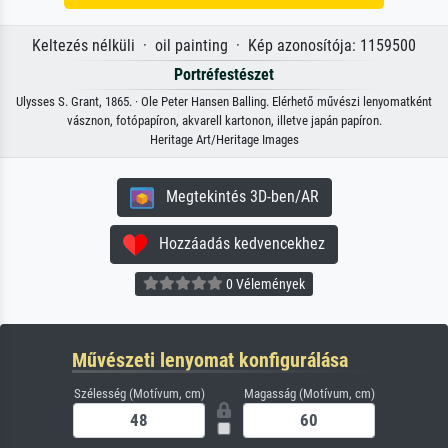
Keltezés nélküli · oil painting · Kép azonosítója: 1159500
Portréfestészet
Ulysses S. Grant, 1865. · Ole Peter Hansen Balling. Elérhető művészi lenyomatként
vásznon, fotópapíron, akvarell kartonon, illetve japán papíron.
Heritage Art/Heritage Images
Megtekintés 3D-ben/AR
Hozzáadás kedvencekhez
0 Vélemények
Művészeti lenyomat konfigurálása
Szélesség (Motívum, cm)
Magasság (Motívum, cm)