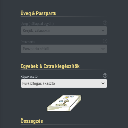
Üveg & Paszpartu
Üveg (hátlappal együtt)
Kérjük, válasszon
Paszpartu
Paszpartu nélkül
Egyebek & Extra kiegészítők
Képakasztó
Fűrészfogas akasztó
Összegzés