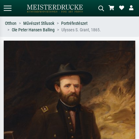
Otthon
Művészet Stílusok
Portréfestészet
Ole Peter Hansen Balling
Ulysses S. Grant, 1865.
Alap keresés
MI-képkereső
Keressen művész, műcím vagy stílus
Írja le a jelenetet – pl. zöld rét, sok
szerint – pl. Monet, Csillagos éj,
piros absztrakt, sötét olajkép, álló akt
impresszionizmus, Hokusai-hullám,
egy fa mellett.
akt.