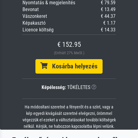
Nyomtatás & megjelenítés
€ 79.59
Bevonat
€ 13.49
Vászonkeret
€ 44.37
Képakasztó
€ 1.17
Licence költség
€ 14.33
€ 152.95
(Enthält 27% MwSt.)
Kosárba helyezés
Képélesség:
TÖKÉLETES
Ha módosítani szeretné a fényerőt és a színt, vagy a
kép egyedi kivágását szeretné elvégezni, örömmel
végezzük el ezeket a változtatásokat további költségek
nélkül. Kérjük, ne habozzon kapcsolatba lépni velünk.