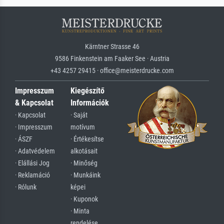
Kärntner Strasse 46
9586 Finkenstein am Faaker See · Austria
+43 4257 29415 · office@meisterdrucke.com
Impresszum
Kiegészítő
& Kapcsolat
Információk
· Kapcsolat
· Saját
· Impresszum
motívum
· ÁSZF
· Értékesítse
· Adatvédelem
alkotásait
· Elállási Jog
· Minőség
· Reklamáció
· Munkáink
· Rólunk
képei
· Kuponok
· Minta
rendelése