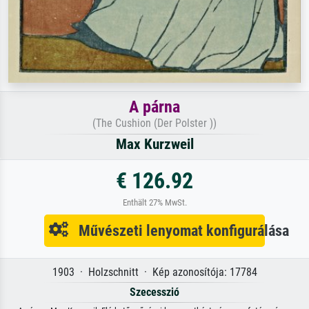
A párna
(The Cushion (Der Polster ))
Max Kurzweil
€ 126.92
Enthält 27% MwSt.
Művészeti lenyomat konfigurálása
1903 · Holzschnitt · Kép azonosítója: 17784
Szecesszió