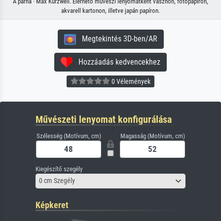
A párna · Max Kurzweil. Elérhető művészi lenyomatként vásznon, fotópapíron,
akvarell kartonon, illetve japán papíron.
Megtekintés 3D-ben/AR
Hozzáadás kedvencekhez
0 Vélemények
Művészeti lenyomat konfigurálása
Szélesség (Motívum, cm)
Magasság (Motívum, cm)
Kiegészítő szegély
0 cm Szegély
Képkeret