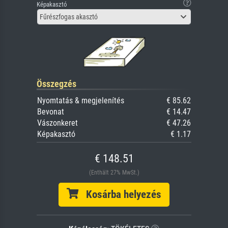
Képakasztó
Fűrészfogas akasztó
Összegzés
Nyomtatás & megjelenítés
€ 85.62
Bevonat
€ 14.47
Vászonkeret
€ 47.26
Képakasztó
€ 1.17
€ 148.51
(Enthält 27% MwSt.)
Kosárba helyezés