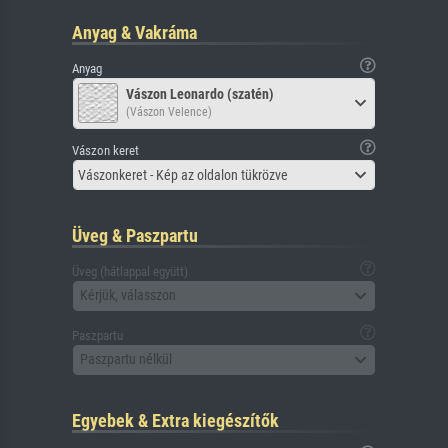
Anyag & Vakráma
Anyag
Vászon Leonardo (szatén)
(Vászon Velence)
Vászon keret
Vászonkeret - Kép az oldalon tükrözve
Üveg & Paszpartu
Üveg (hátlappal együtt)
Kérjük, válasszon
Paszpartu
Paszpartu nélkül
Egyebek & Extra kiegészítők