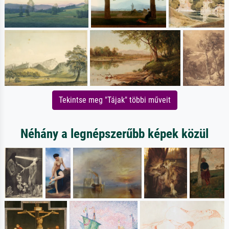
Tekintse meg "Tájak" többi műveit
Néhány a legnépszerűbb képek közül