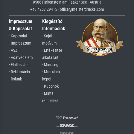
9586 Finkenstein am Faaker See · Austria
+43 4257 29415 · office@meisterdrucke.com
Impresszum
Kiegészítő
& Kapcsolat
Információk
· Kapcsolat
· Saját
· Impresszum
motívum
· ÁSZF
· Értékesítse
· Adatvédelem
alkotásait
· Elállási Jog
· Minőség
· Reklamáció
· Munkáink
· Rólunk
képei
· Kuponok
· Minta
rendelése