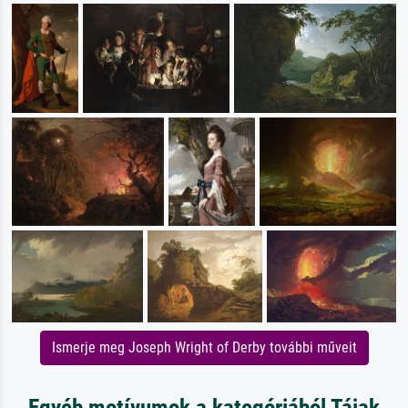
Ismerje meg Joseph Wright of Derby további műveit
Egyéb motívumok a kategóriából Tájak