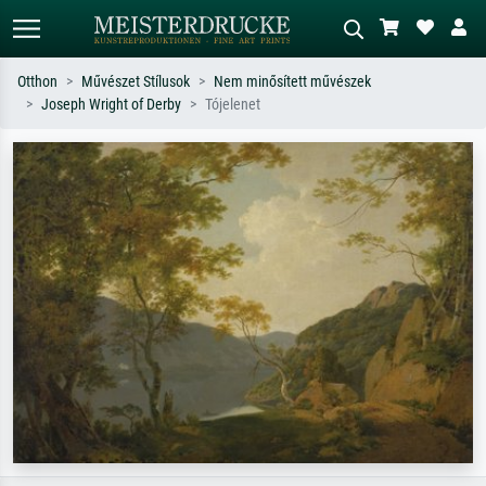
Otthon
Művészet Stílusok
Nem minősített művészek
Joseph Wright of Derby
Tójelenet
Alap keresés
MI-képkereső
Keressen művész, műcím vagy stílus
Írja le a jelenetet – pl. zöld rét, sok
szerint – pl. Monet, Csillagos éj,
piros absztrakt, sötét olajkép, álló akt
impresszionizmus, Hokusai-hullám,
egy fa mellett.
akt.