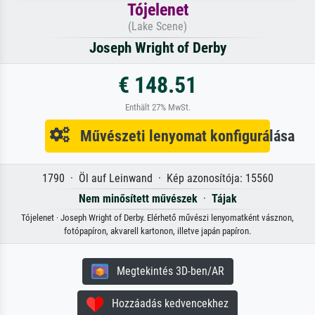
Tójelenet
(Lake Scene)
Joseph Wright of Derby
€ 148.51
Enthält 27% MwSt.
Művészeti lenyomat konfigurálása
1790 · Öl auf Leinwand · Kép azonosítója: 15560
Nem minősített művészek
·
Tájak
Tójelenet · Joseph Wright of Derby. Elérhető művészi lenyomatként vásznon,
fotópapíron, akvarell kartonon, illetve japán papíron.
Megtekintés 3D-ben/AR
Hozzáadás kedvencekhez