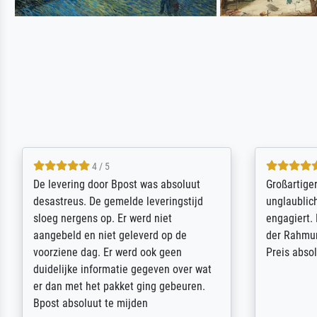
5 / 5
Sehr gute Qualität des Leinwanddrucks
Für ein Er
und des Rahmens! Unser Bild wurde
Feldpost m
sehr sorgfältig und sicher verpackt, so
Weltkrieg b
dass es unbeschadet bei uns ankam. Es
ausdrucksvo
wird nicht unser letzter Meisterdruck
Ihnen gefu
sein. Vielen Dank!
Fotopapier
am Telefon
stabiler Pa