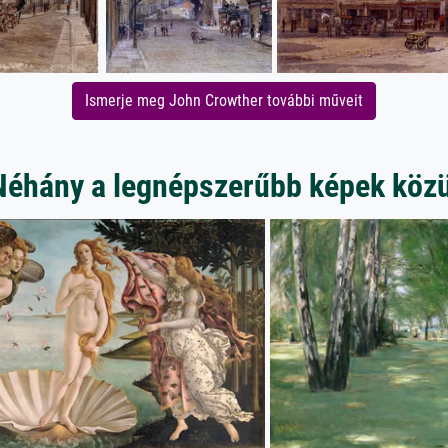
Ismerje meg John Crowther további műveit
Néhány a legnépszerűbb képek közü