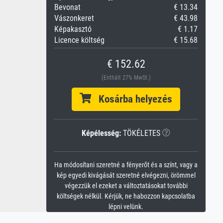
Bevonat
€ 13.34
Vászonkeret
€ 43.98
Képakasztó
€ 1.17
Licence költség
€ 15.68
€ 152.62
(Enthält 27% MwSt.)
Kosárba helyezés
Képélesség:
TÖKÉLETES
Ha módosítani szeretné a fényerőt és a színt, vagy a
kép egyedi kivágását szeretné elvégezni, örömmel
végezzük el ezeket a változtatásokat további
költségek nélkül. Kérjük, ne habozzon kapcsolatba
lépni velünk.