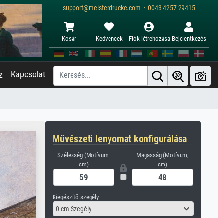
support@meisterdrucke.com · 0043 4257 29415
Kosár
Kedvencek
Fiók létrehozása
Bejelentkezés
Kapcsolat
z
Művészeti lenyomat konfigurálása
Szélesség (Motívum,
Magasság (Motívum,
cm)
cm)
Kiegészítő szegély
0 cm Szegély