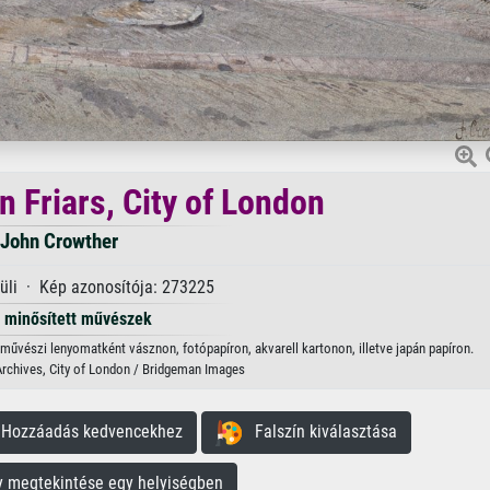
n Friars, City of London
John Crowther
küli · Kép azonosítója: 273225
minősített művészek
ő művészi lenyomatként vásznon, fotópapíron, akvarell kartonon, illetve japán papíron.
rchives, City of London / Bridgeman Images
ozzáadás kedvencekhez
Falszín kiválasztása
megtekintése egy helyiségben