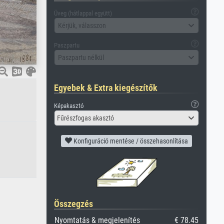
Üveg (hátlappal együtt)
Kérjük, válasszon
Paszpartu
Paszpartu nélkül
Egyebek & Extra kiegészítők
Képakasztó
Fűrészfogas akasztó
Konfiguráció mentése / összehasonlítása
Összegzés
Nyomtatás & megjelenítés
€ 78.45