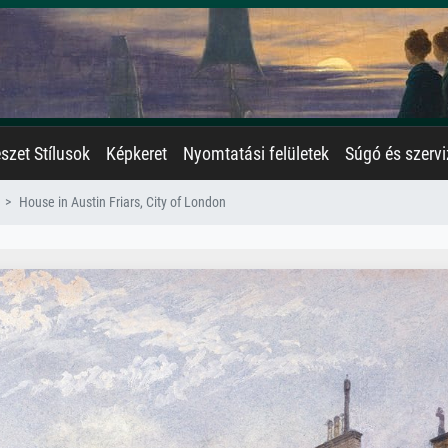
zet Stílusok
Képkeret
Nyomtatási felületek
Súgó és szervi
House in Austin Friars, City of London