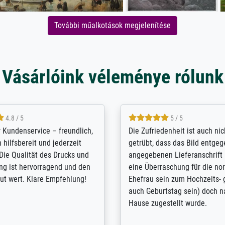
További műalkotások megjelenítése
Vásárlóink véleménye rólunk
5 / 5
4.8 / 5
innerungsbuch mit der
Hervorragende Qualität. Man 
eines Großvaters aus dem 1.
vieles anpassen lassen, wie z
enötigte ich ein
Randentfernung, Farbe, Hellig
lles Bild. Das habe ich bei
Kontrast und Weiteres. Sehr 
nden. Bei der Auswahl der
Kontaktperson per Mail. Das B
-Qualität wurde ich sehr gut
Kunstdruck) wurde sehr gut ve
 beraten. Der Versand mit
sehr starke Papprolle mit Pla
ppe war perfekt. Ich bin sehr
und innen mit Papierknüllern 