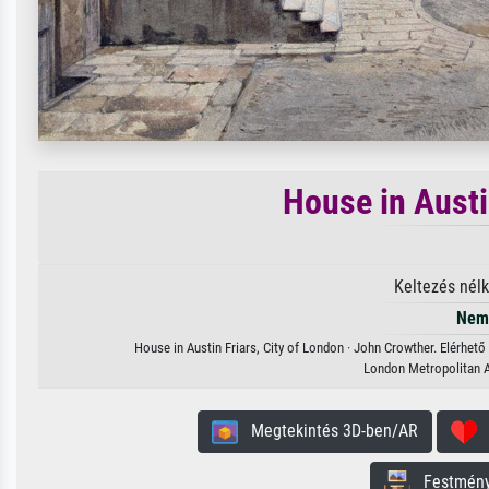
House in Austi
Keltezés nél
Nem 
House in Austin Friars, City of London · John Crowther. Elérhet
London Metropolitan A
Megtekintés 3D-ben/AR
H
Festmény 