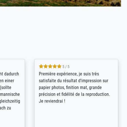
4.8 / 5
kann sich
Qualité absolument irréprochable.
.B.:
Extraordinaire diversité des thèmes
keit,
abordés et personnalisation des
freundliche
demandes (recadrage, réajustement des
ild (ein
couleurs). Relation clientèle parfaite.
rpackt -
Transport, réception sans aucun
stikdeckeln
problème. Merci à toute l'équipe ! Hervé
in den