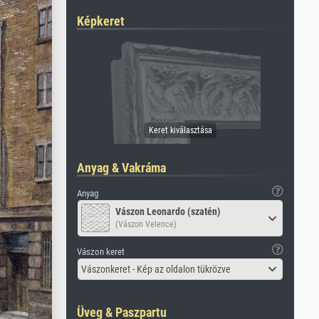
Képkeret
Anyag & Vakráma
Anyag
Vászon Leonardo (szatén)
(Vászon Velence)
Vászon keret
Vászonkeret - Kép az oldalon tükrözve
Üveg & Paszpartu