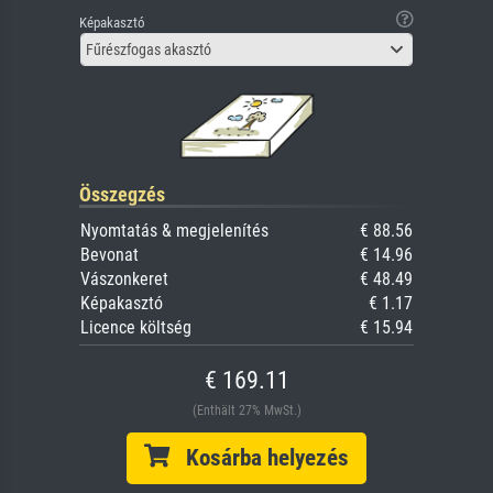
Képakasztó
Fűrészfogas akasztó
Összegzés
Nyomtatás & megjelenítés
€ 88.56
Bevonat
€ 14.96
Vászonkeret
€ 48.49
Képakasztó
€ 1.17
Licence költség
€ 15.94
€ 169.11
(Enthält 27% MwSt.)
Kosárba helyezés