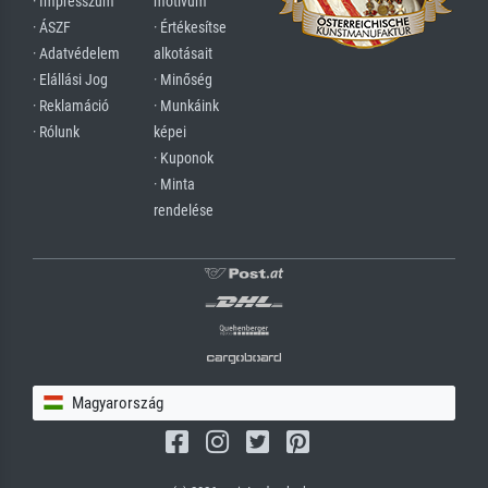
· Impresszum
motívum
· ÁSZF
· Értékesítse
· Adatvédelem
alkotásait
· Elállási Jog
· Minőség
· Reklamáció
· Munkáink
· Rólunk
képei
· Kuponok
· Minta
rendelése
Magyarország