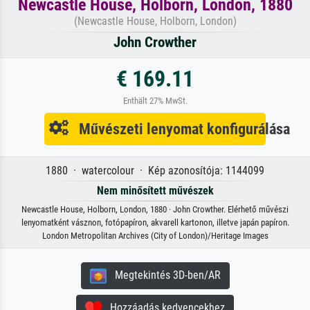
Newcastle House, Holborn, London, 1880
(Newcastle House, Holborn, London)
John Crowther
€ 169.11
Enthält 27% MwSt.
Művészeti lenyomat konfigurálása
1880 · watercolour · Kép azonosítója: 1144099
Nem minősített művészek
Newcastle House, Holborn, London, 1880 · John Crowther. Elérhető művészi
lenyomatként vásznon, fotópapíron, akvarell kartonon, illetve japán papíron.
London Metropolitan Archives (City of London)/Heritage Images
Megtekintés 3D-ben/AR
Hozzáadás kedvencekhez