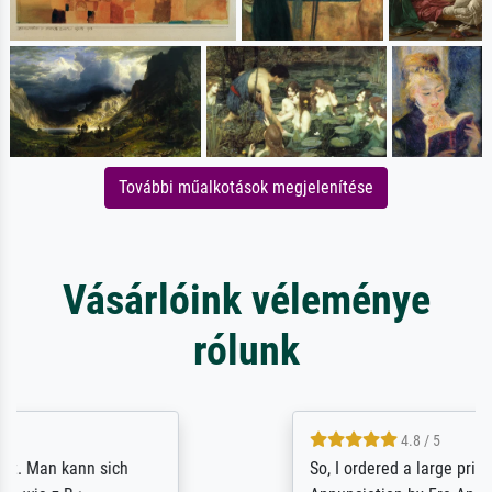
További műalkotások megjelenítése
Vásárlóink véleménye
rólunk
4.8 / 5
So, I ordered a large print of The