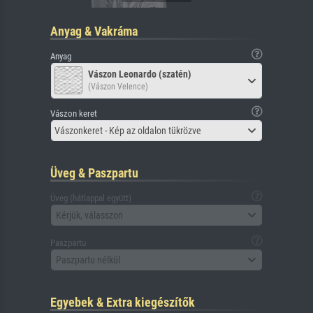
Anyag & Vakráma
Anyag
Vászon Leonardo (szatén)
(Vászon Velence)
Vászon keret
Vászonkeret - Kép az oldalon tükrözve
Üveg & Paszpartu
Üveg (hátlappal együtt)
Kérjük, válasszon
Paszpartu
Paszpartu nélkül
Egyebek & Extra kiegészítők