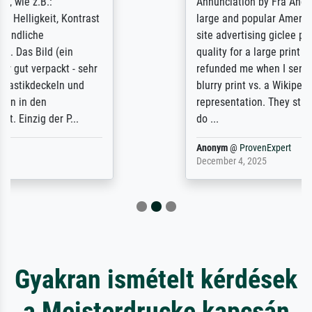
Annunciation by Fra Angelico from a very
large and popular American "art/poster"
site advertising giclee print quality. The
quality for a large print was atrocious. They
refunded me when I sent pictures of the
blurry print vs. a Wikipedia commons
representation. They stated they couldn't
do ...
Anonym
@
ProvenExpert
December 4, 2025
Gyakran ismételt kérdések
a Meisterdrucke kapcsán