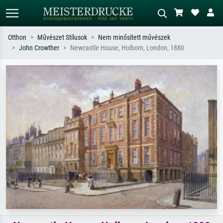
Otthon
Művészet Stílusok
Nem minősített művészek
John Crowther
Newcastle House, Holborn, London, 1880
Alap keresés
MI-képkereső
Keressen művész, műcím vagy stílus
Írja le a jelenetet – pl. zöld rét, sok
szerint – pl. Monet, Csillagos éj,
piros absztrakt, sötét olajkép, álló akt
impresszionizmus, Hokusai-hullám,
egy fa mellett.
akt.