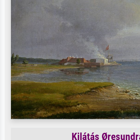
Kilátás Øresundr