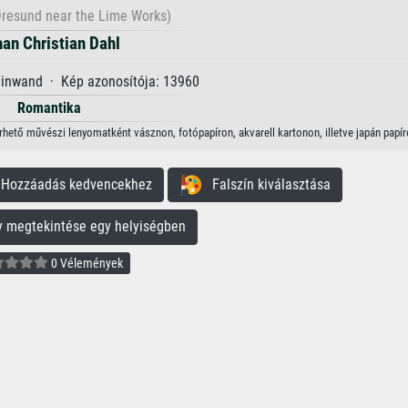
Øresund near the Lime Works)
an Christian Dahl
einwand · Kép azonosítója: 13960
Romantika
rhető művészi lenyomatként vásznon, fotópapíron, akvarell kartonon, illetve japán papír
ozzáadás kedvencekhez
Falszín kiválasztása
megtekintése egy helyiségben
0 Vélemények