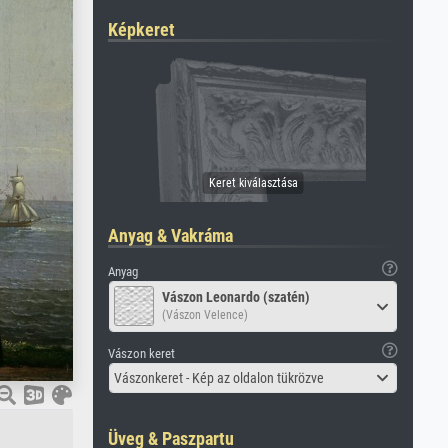
Képkeret
Anyag & Vakráma
Anyag
Vászon Leonardo (szatén)
(Vászon Velence)
Vászon keret
Vászonkeret - Kép az oldalon tükrözve
Üveg & Paszpartu