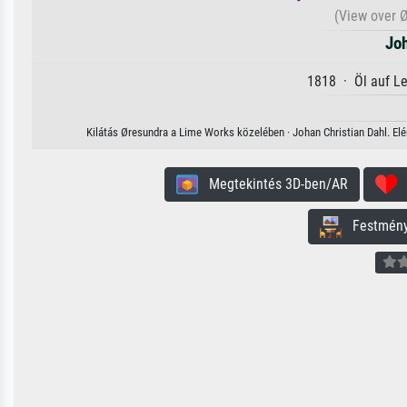
(View over 
Joh
1818 · Öl auf L
Kilátás Øresundra a Lime Works közelében · Johan Christian Dahl. Elé
Megtekintés 3D-ben/AR
H
Festmény 