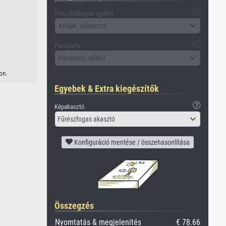
Üveg (hátlappal együtt)
Kérjük, válasszon
Paszpartu
Paszpartu nélkül
on.
Egyebek & Extra kiegészítők
Képakasztó
Fűrészfogas akasztó
Konfiguráció mentése / összehasonlítása
Összegzés
Nyomtatás & megjelenítés
€ 78.66