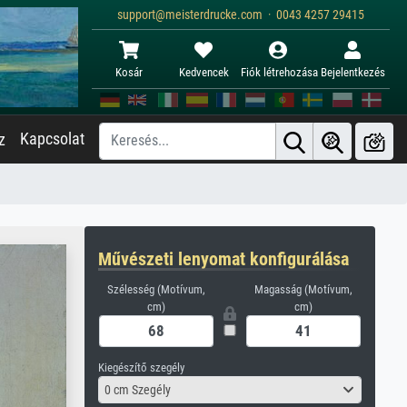
support@meisterdrucke.com · 0043 4257 29415
Kosár
Kedvencek
Fiók létrehozása
Bejelentkezés
Kapcsolat
z
Művészeti lenyomat konfigurálása
Szélesség (Motívum,
Magasság (Motívum,
cm)
cm)
Kiegészítő szegély
0 cm Szegély