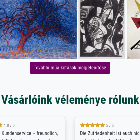
További műalkotások megjelenítése
Vásárlóink véleménye rólunk
5 / 5
4.8 / 5
innerungsbuch mit der
Hervorragende Qualität. Man 