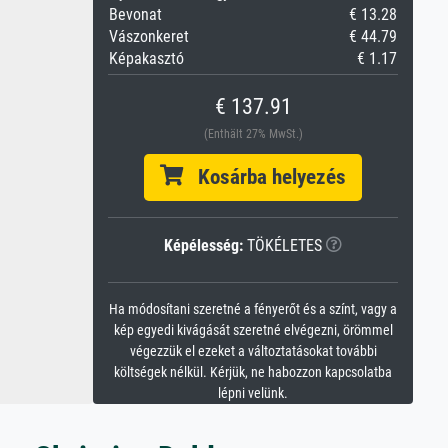
Bevonat
€ 13.28
Vászonkeret
€ 44.79
Képakasztó
€ 1.17
€ 137.91
(Enthält 27% MwSt.)
Kosárba helyezés
Képélesség:
TÖKÉLETES
Ha módosítani szeretné a fényerőt és a színt, vagy a
kép egyedi kivágását szeretné elvégezni, örömmel
végezzük el ezeket a változtatásokat további
költségek nélkül. Kérjük, ne habozzon kapcsolatba
lépni velünk.