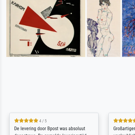
5 / 5
Sehr gute Qualität des Leinwanddrucks
Für ein Er