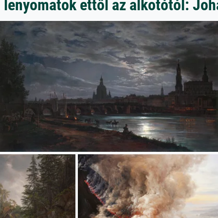
lenyomatok ettől az alkotótól: Joh