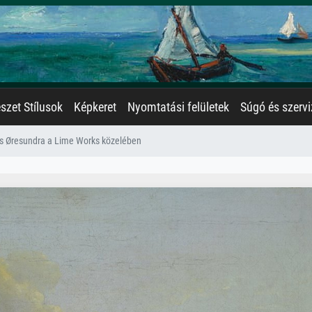
zet Stílusok
Képkeret
Nyomtatási felületek
Súgó és szervi
ás Øresundra a Lime Works közelében