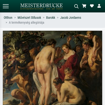
Otthon
Művészet Stílusok
Barokk
Jacob Jordaens
A termékenység allegóriája
Alap keresés
MI-képkereső
Keressen művész, műcím vagy stílus
Írja le a jelenetet – pl. zöld rét, sok
szerint – pl. Monet, Csillagos éj,
piros absztrakt, sötét olajkép, álló akt
impresszionizmus, Hokusai-hullám,
egy fa mellett.
akt.