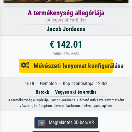
A termékenység allegóriája
(Allegory of Fertility)
Jacob Jordaens
€ 142.01
Enthält 27% MwSt.
Művészeti lenyomat konfigurálása
1618 · Gemälde · Kép azonosítója: 12962
Barokk
·
Vegyes akt és erotika
A termékenység allegóriája · Jacob Jordaens. Elérhető művészi lenyomatként
vásznon, fotópapíron, akvarell kartonon, illetve japán papíron.
Megtekintés 3D-ben/AR