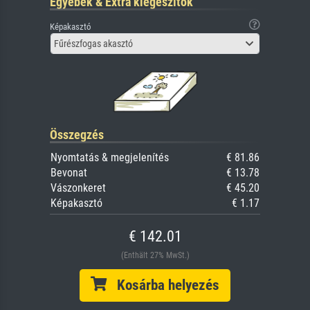
Egyebek & Extra kiegészítők
Képakasztó
Fűrészfogas akasztó
Összegzés
Nyomtatás & megjelenítés
€ 81.86
Bevonat
€ 13.78
Vászonkeret
€ 45.20
Képakasztó
€ 1.17
€ 142.01
(Enthält 27% MwSt.)
Kosárba helyezés