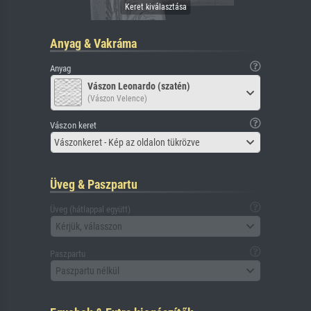
Anyag & Vakráma
Anyag
Vászon Leonardo (szatén)
(Vászon Velence)
Vászon keret
Vászonkeret - Kép az oldalon tükrözve
Üveg & Paszpartu
Üveg (hátlappal együtt)
Kérjük, válasszon
Paszpartu
Paszpartu nélkül