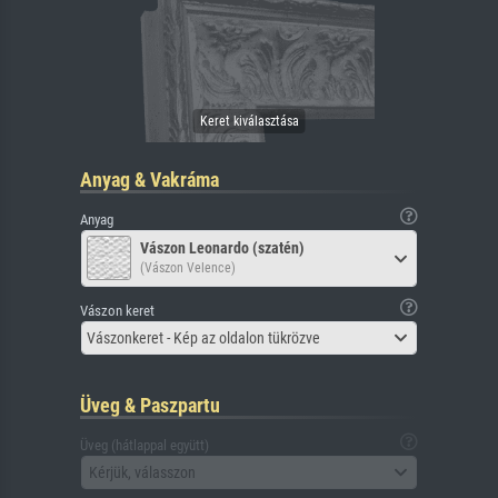
Anyag & Vakráma
Anyag
Vászon Leonardo (szatén)
(Vászon Velence)
Vászon keret
Vászonkeret - Kép az oldalon tükrözve
Üveg & Paszpartu
Üveg (hátlappal együtt)
Kérjük, válasszon