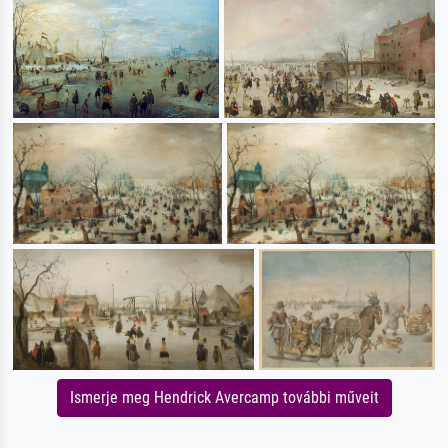
Ismerje meg Hendrick Avercamp további műveit