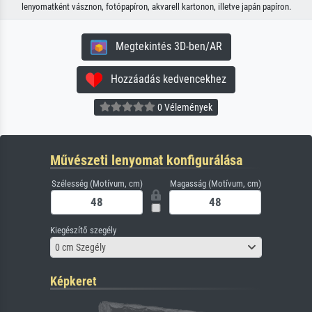
lenyomatként vásznon, fotópapíron, akvarell kartonon, illetve japán papíron.
Megtekintés 3D-ben/AR
Hozzáadás kedvencekhez
0 Vélemények
Művészeti lenyomat konfigurálása
Szélesség (Motívum, cm)
Magasság (Motívum, cm)
Kiegészítő szegély
0 cm Szegély
Képkeret