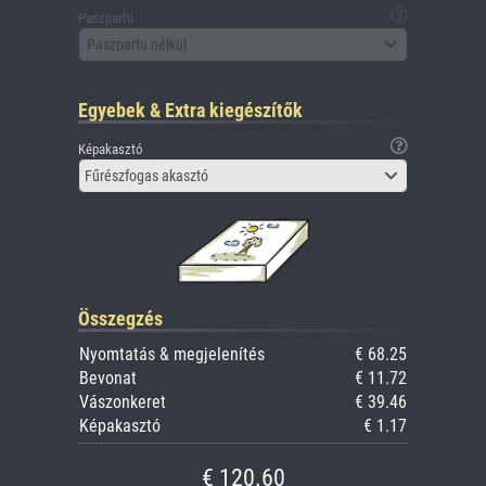
Paszpartu
Paszpartu nélkül
Egyebek & Extra kiegészítők
Képakasztó
Fűrészfogas akasztó
Összegzés
Nyomtatás & megjelenítés
€ 68.25
Bevonat
€ 11.72
Vászonkeret
€ 39.46
Képakasztó
€ 1.17
€ 120.60