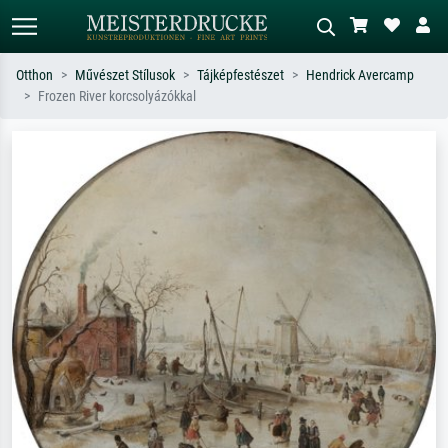
Otthon
Művészet Stílusok
Tájképfestészet
Hendrick Avercamp
Frozen River korcsolyázókkal
Alap keresés
MI-képkereső
Keressen művész, műcím vagy stílus
Írja le a jelenetet – pl. zöld rét, sok
szerint – pl. Monet, Csillagos éj,
piros absztrakt, sötét olajkép, álló akt
impresszionizmus, Hokusai-hullám,
egy fa mellett.
akt.