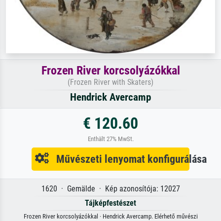
Frozen River korcsolyázókkal
(Frozen River with Skaters)
Hendrick Avercamp
€ 120.60
Enthält 27% MwSt.
Művészeti lenyomat konfigurálása
1620 · Gemälde · Kép azonosítója: 12027
Tájképfestészet
Frozen River korcsolyázókkal · Hendrick Avercamp. Elérhető művészi