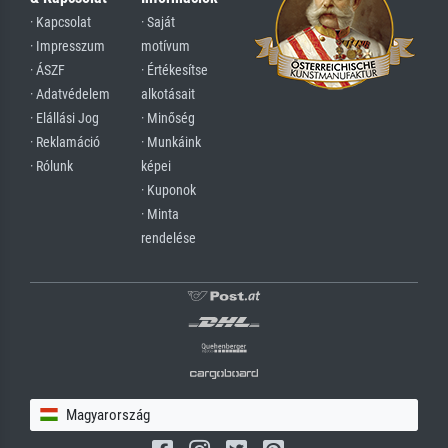
· Kapcsolat
· Saját
· Impresszum
motívum
· ÁSZF
· Értékesítse
· Adatvédelem
alkotásait
· Elállási Jog
· Minőség
· Reklamáció
· Munkáink
· Rólunk
képei
· Kuponok
· Minta
rendelése
Magyarország