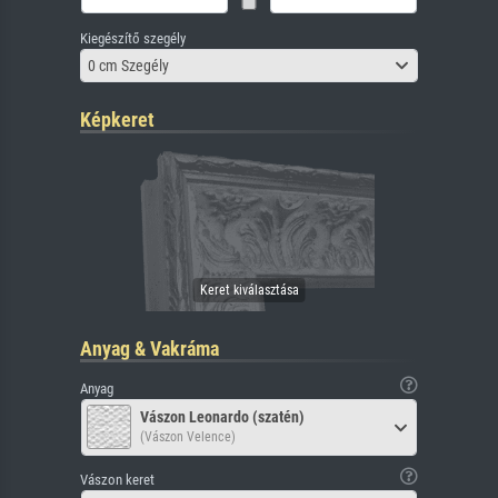
Kiegészítő szegély
0 cm Szegély
Képkeret
Anyag & Vakráma
Anyag
Vászon Leonardo (szatén)
(Vászon Velence)
Vászon keret