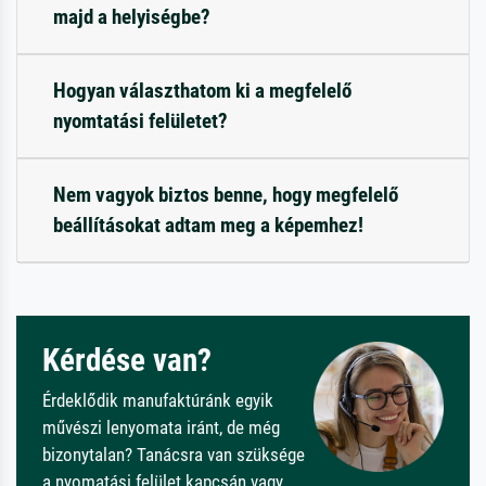
majd a helyiségbe?
Hogyan választhatom ki a megfelelő
nyomtatási felületet?
Nem vagyok biztos benne, hogy megfelelő
beállításokat adtam meg a képemhez!
Kérdése van?
Érdeklődik manufaktúránk egyik
művészi lenyomata iránt, de még
bizonytalan? Tanácsra van szüksége
a nyomatási felület kapcsán vagy