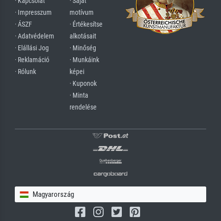
· Kapcsolat
· Saját
· Impresszum
motívum
· ÁSZF
· Értékesítse
· Adatvédelem
alkotásait
· Elállási Jog
· Minőség
· Reklamáció
· Munkáink
· Rólunk
képei
· Kuponok
· Minta
rendelése
Magyarország