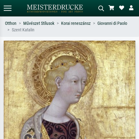
Otthon
Művészet Stílusok
Korai reneszánsz
Giovanni di Paolo
Szent Katalin
Alap keresés
MI-képkereső
Keressen művész, műcím vagy stílus
Írja le a jelenetet – pl. zöld rét, sok
szerint – pl. Monet, Csillagos éj,
piros absztrakt, sötét olajkép, álló akt
impresszionizmus, Hokusai-hullám,
egy fa mellett.
akt.