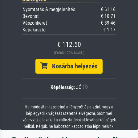
Nyomtatás & megjelenítés
€ 61.16
Bevonat
€ 10.71
Vászonkeret
€ 39.46
Képakasztó
€ 1.17
€ 112.50
(Enthält 27% MwSt.)
Kosárba helyezés
Képélesség:
JÓ
Ha módosítani szeretné a fényerőt és a színt, vagy a
kép egyedi kivágását szeretné elvégezni, örömmel
végezzük el ezeket a változtatásokat további költségek
nélkül. Kérjük, ne habozzon kapcsolatba lépni velünk.