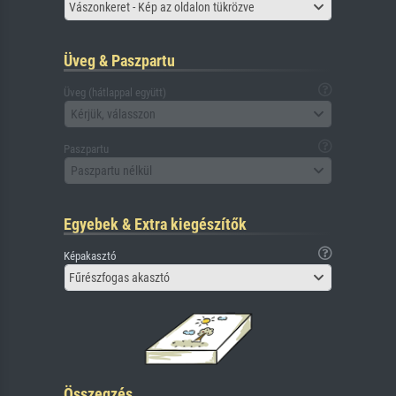
Vászonkeret - Kép az oldalon tükrözve
Üveg & Paszpartu
Üveg (hátlappal együtt)
Kérjük, válasszon
Paszpartu
Paszpartu nélkül
Egyebek & Extra kiegészítők
Képakasztó
Fűrészfogas akasztó
Összegzés