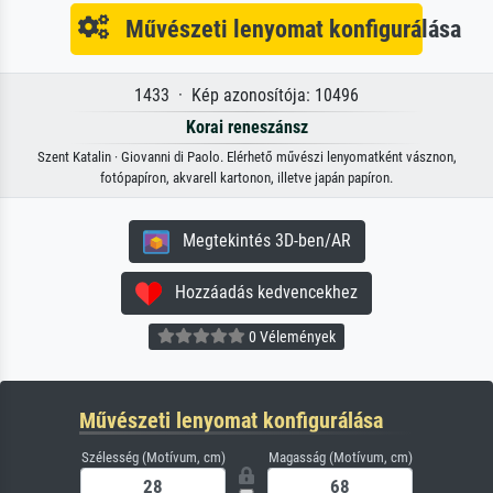
Művészeti lenyomat konfigurálása
1433 · Kép azonosítója: 10496
Korai reneszánsz
Szent Katalin · Giovanni di Paolo. Elérhető művészi lenyomatként vásznon,
fotópapíron, akvarell kartonon, illetve japán papíron.
Megtekintés 3D-ben/AR
Hozzáadás kedvencekhez
0 Vélemények
Művészeti lenyomat konfigurálása
Szélesség (Motívum, cm)
Magasság (Motívum, cm)