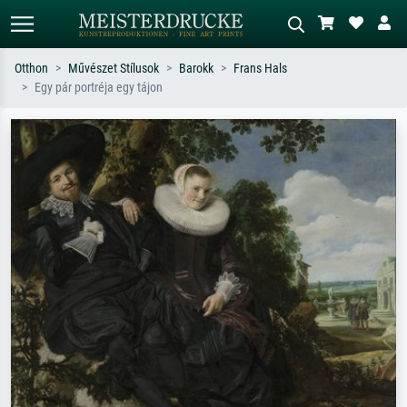
Otthon
Művészet Stílusok
Barokk
Frans Hals
Egy pár portréja egy tájon
Alap keresés
MI-képkereső
Keressen művész, műcím vagy stílus
Írja le a jelenetet – pl. zöld rét, sok
szerint – pl. Monet, Csillagos éj,
piros absztrakt, sötét olajkép, álló akt
impresszionizmus, Hokusai-hullám,
egy fa mellett.
akt.