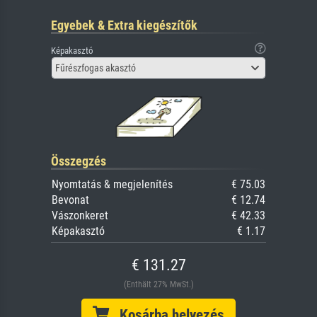
Egyebek & Extra kiegészítők
Képakasztó
Fűrészfogas akasztó
Összegzés
Nyomtatás & megjelenítés
€ 75.03
Bevonat
€ 12.74
Vászonkeret
€ 42.33
Képakasztó
€ 1.17
€ 131.27
(Enthält 27% MwSt.)
Kosárba helyezés