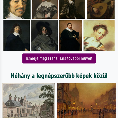
Ismerje meg Frans Hals további műveit
Néhány a legnépszerűbb képek közül