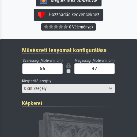
Megtekintés 3D-ben/AR
Hozzáadás kedvencekhez
0 Vélemények
Művészeti lenyomat konfigurálása
Szélesség (Motívum, cm)
Magasság (Motívum, cm)
Kiegészítő szegély
0 cm Szegély
Képkeret