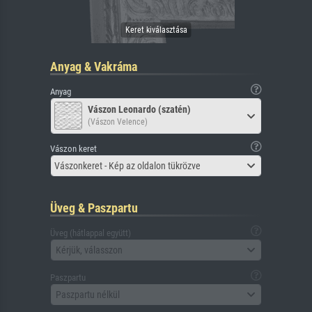
Anyag & Vakráma
Anyag
Vászon Leonardo (szatén)
(Vászon Velence)
Vászon keret
Vászonkeret - Kép az oldalon tükrözve
Üveg & Paszpartu
Üveg (hátlappal együtt)
Kérjük, válasszon
Paszpartu
Paszpartu nélkül