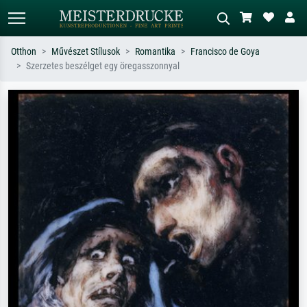
Otthon
Művészet Stílusok
Romantika
Francisco de Goya
Szerzetes beszélget egy öregasszonnyal
Alap keresés
MI-képkereső
Keressen művész, műcím vagy stílus
Írja le a jelenetet – pl. zöld rét, sok
szerint – pl. Monet, Csillagos éj,
piros absztrakt, sötét olajkép, álló akt
impresszionizmus, Hokusai-hullám,
egy fa mellett.
akt.