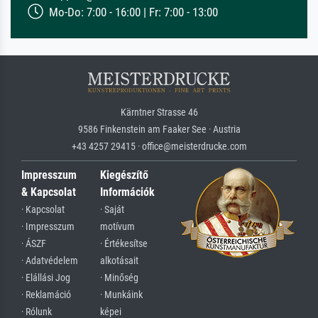
Mo-Do: 7:00 - 16:00 | Fr: 7:00 - 13:00
Kärntner Strasse 46
9586 Finkenstein am Faaker See · Austria
+43 4257 29415 · office@meisterdrucke.com
Impresszum
Kiegészítő
& Kapcsolat
Információk
· Kapcsolat
· Saját
· Impresszum
motívum
· ÁSZF
· Értékesítse
· Adatvédelem
alkotásait
· Elállási Jog
· Minőség
· Reklamáció
· Munkáink
· Rólunk
képei