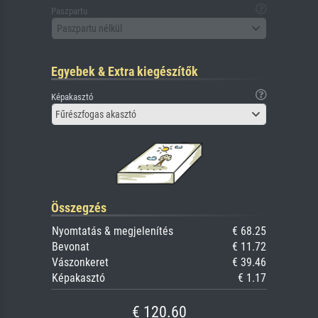
Paszpartu
Paszpartu nélkül
Egyebek & Extra kiegészítők
Képakasztó
Fűrészfogas akasztó
Összegzés
Nyomtatás & megjelenítés
€ 68.25
Bevonat
€ 11.72
Vászonkeret
€ 39.46
Képakasztó
€ 1.17
€ 120.60