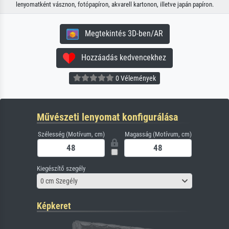
lenyomatként vásznon, fotópapíron, akvarell kartonon, illetve japán papíron.
Megtekintés 3D-ben/AR
Hozzáadás kedvencekhez
0 Vélemények
Művészeti lenyomat konfigurálása
Szélesség (Motívum, cm)
Magasság (Motívum, cm)
Kiegészítő szegély
0 cm Szegély
Képkeret