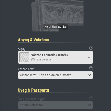
Anyag & Vakráma
Anyag
Vászon Leonardo (szatén)
(Vászon Velence)
Vászon keret
Vászonkeret - Kép az oldalon tükrözve
Üveg & Paszpartu
Üveg (hátlappal együtt)
Kérjük, válasszon