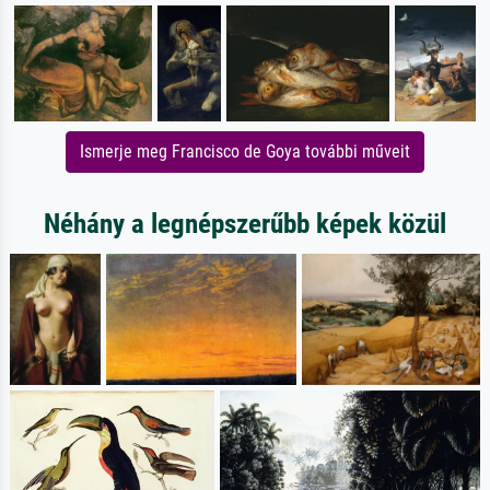
Ismerje meg Francisco de Goya további műveit
Néhány a legnépszerűbb képek közül