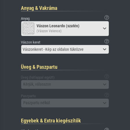
Anyag & Vakráma
Anyag
Vászon Leonardo (szatén)
(Vászon Velence)
Vászon keret
Vászonkeret - Kép az oldalon tükrözve
Üveg & Paszpartu
Üveg (hátlappal együtt)
Kérjük, válasszon
Paszpartu
Paszpartu nélkül
Egyebek & Extra kiegészítők