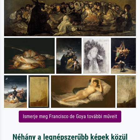
Ismerje meg Francisco de Goya további műveit
Néhány a legnépszerűbb képek közül