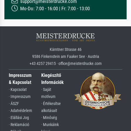
support@meisterdrucke.com
Mo-Do: 7:00 - 16:00 | Fr: 7:00 - 13:00
Kärntner Strasse 46
9586 Finkenstein am Faaker See · Austria
+43 4257 29415 · office@meisterdrucke.com
Impresszum
Kiegészítő
& Kapcsolat
Információk
· Kapcsolat
· Saját
· Impresszum
motívum
· ÁSZF
· Értékesítse
· Adatvédelem
alkotásait
· Elállási Jog
· Minőség
· Reklamáció
· Munkáink