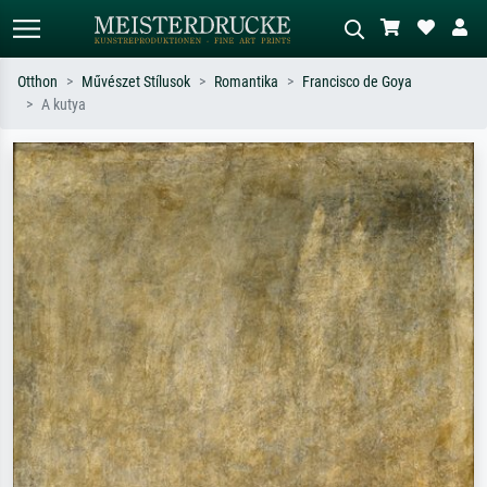
Otthon
Művészet Stílusok
Romantika
Francisco de Goya
A kutya
Alap keresés
MI-képkereső
Keressen művész, műcím vagy stílus
Írja le a jelenetet – pl. zöld rét, sok
szerint – pl. Monet, Csillagos éj,
piros absztrakt, sötét olajkép, álló akt
impresszionizmus, Hokusai-hullám,
egy fa mellett.
akt.