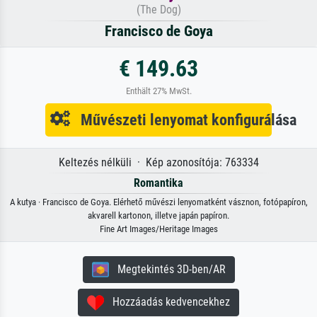
(The Dog)
Francisco de Goya
€ 149.63
Enthält 27% MwSt.
Művészeti lenyomat konfigurálása
Keltezés nélküli · Kép azonosítója: 763334
Romantika
A kutya · Francisco de Goya. Elérhető művészi lenyomatként vásznon, fotópapíron,
akvarell kartonon, illetve japán papíron.
Fine Art Images/Heritage Images
Megtekintés 3D-ben/AR
Hozzáadás kedvencekhez