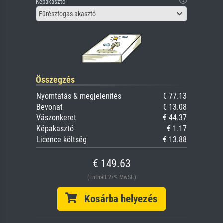
Képakasztó
Fűrészfogas akasztó
Összegzés
Nyomtatás & megjelenítés
€ 77.13
Bevonat
€ 13.08
Vászonkeret
€ 44.37
Képakasztó
€ 1.17
Licence költség
€ 13.88
€ 149.63
(Enthält 27% MwSt.)
Kosárba helyezés