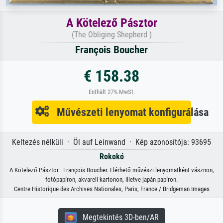
A Kötelező Pásztor
(The Obliging Shepherd )
François Boucher
€ 158.38
Enthält 27% MwSt.
Művészeti lenyomat konfigurálása
Keltezés nélküli · Öl auf Leinwand · Kép azonosítója: 93695
Rokokó
A Kötelező Pásztor · François Boucher. Elérhető művészi lenyomatként vásznon,
fotópapíron, akvarell kartonon, illetve japán papíron.
Centre Historique des Archives Nationales, Paris, France / Bridgeman Images
Megtekintés 3D-ben/AR