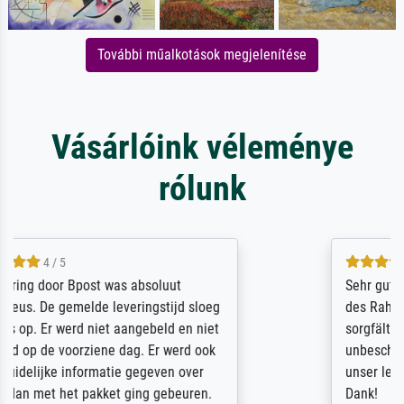
További műalkotások megjelenítése
Vásárlóink véleménye
rólunk
5 / 5
Sehr gute Qualität des Leinwanddrucks und
des Rahmens! Unser Bild wurde sehr
sorgfältig und sicher verpackt, so dass es
unbeschadet bei uns ankam. Es wird nicht
unser letzter Meisterdruck sein. Vielen
Dank!