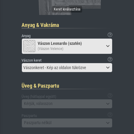
Anyag & Vakráma
Anyag
Vászon Leonardo (szatén)
(Vászon Velence)
Vászon keret
Vászonkeret - Kép az oldalon tükrözve
Üveg & Paszpartu
Üveg (hátlappal együtt)
Kérjük, válasszon
Paszpartu
Paszpartu nélkül