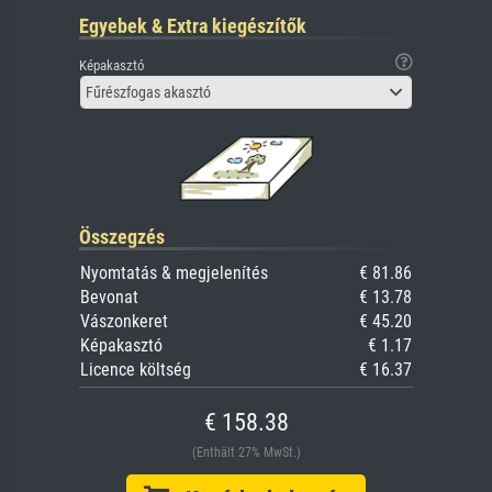
Egyebek & Extra kiegészítők
Képakasztó
Fűrészfogas akasztó
Összegzés
Nyomtatás & megjelenítés
€ 81.86
Bevonat
€ 13.78
Vászonkeret
€ 45.20
Képakasztó
€ 1.17
Licence költség
€ 16.37
€ 158.38
(Enthält 27% MwSt.)