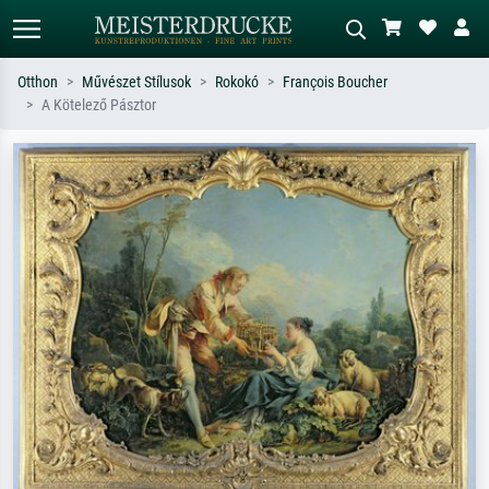
Otthon
Művészet Stílusok
Rokokó
François Boucher
A Kötelező Pásztor
Alap keresés
MI-képkereső
Keressen művész, műcím vagy stílus
Írja le a jelenetet – pl. zöld rét, sok
szerint – pl. Monet, Csillagos éj,
piros absztrakt, sötét olajkép, álló akt
impresszionizmus, Hokusai-hullám,
egy fa mellett.
akt.