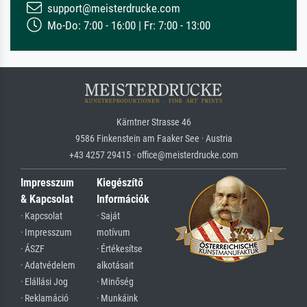
support@meisterdrucke.com
Mo-Do: 7:00 - 16:00 | Fr: 7:00 - 13:00
Kärntner Strasse 46
9586 Finkenstein am Faaker See · Austria
+43 4257 29415 · office@meisterdrucke.com
Impresszum
Kiegészítő
& Kapcsolat
Információk
· Kapcsolat
· Saját
· Impresszum
motívum
· ÁSZF
· Értékesítse
· Adatvédelem
alkotásait
· Elállási Jog
· Minőség
· Reklamáció
· Munkáink