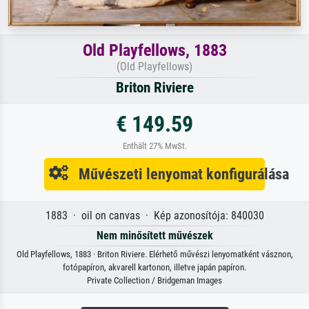
Old Playfellows, 1883
(Old Playfellows)
Briton Riviere
€ 149.59
Enthält 27% MwSt.
Művészeti lenyomat konfigurálása
1883 · oil on canvas · Kép azonosítója: 840030
Nem minősített művészek
Old Playfellows, 1883 · Briton Riviere. Elérhető művészi lenyomatként vásznon,
fotópapíron, akvarell kartonon, illetve japán papíron.
Private Collection / Bridgeman Images