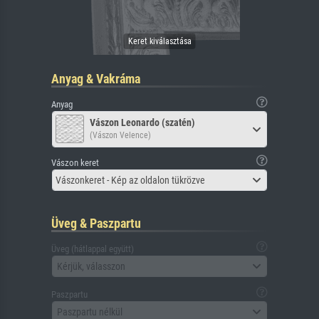
Anyag & Vakráma
Anyag
Vászon Leonardo (szatén)
(Vászon Velence)
Vászon keret
Vászonkeret - Kép az oldalon tükrözve
Üveg & Paszpartu
Üveg (hátlappal együtt)
Kérjük, válasszon
Paszpartu
Paszpartu nélkül