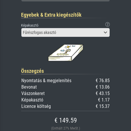
Egyebek & Extra kiegészítők
Képakasztó
Fűrészfogas akasztó
Összegzés
Nyomtatás & megjelenítés
€ 76.85
Bevonat
€ 13.06
Vászonkeret
€ 43.15
Képakasztó
€ 1.17
Licence költség
€ 15.37
€ 149.59
(Enthält 27% MwSt.)