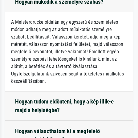
Hogyan működik a személyre szabás?
A Meisterdrucke oldalán egy egyszerű és szemléletes
módon adhatja meg az adott műalkotás személyre
szabott beállításait: Válasszon keretet, adja meg a kép
méretét, válasszon nyomtatási felületet, majd válasszon
megfelelő bevonatot, illetve vakrámát! Emellett egyéb
személyre szabási lehetőségeket is kínálunk, mint az
alátét, a betétléc és a távtartó kiválasztása.
Ügyfélszolgálatunk szívesen segít a tökéletes műalkotás
összeállításában.
Hogyan tudom eldönteni, hogy a kép illik-e
majd a helyiségbe?
Hogyan választhatom ki a megfelelő