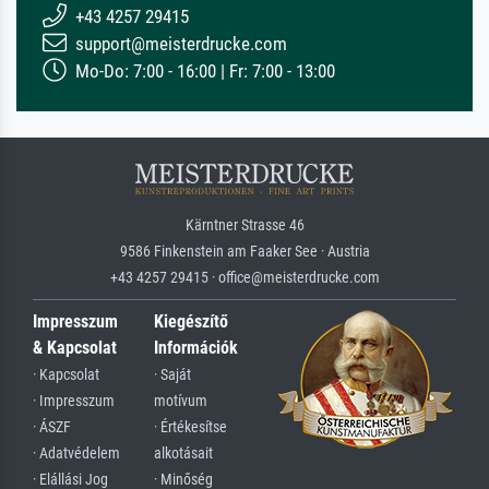
+43 4257 29415
support@meisterdrucke.com
Mo-Do: 7:00 - 16:00 | Fr: 7:00 - 13:00
Kärntner Strasse 46
9586 Finkenstein am Faaker See · Austria
+43 4257 29415 · office@meisterdrucke.com
Impresszum
Kiegészítő
& Kapcsolat
Információk
· Kapcsolat
· Saját
· Impresszum
motívum
· ÁSZF
· Értékesítse
· Adatvédelem
alkotásait
· Elállási Jog
· Minőség