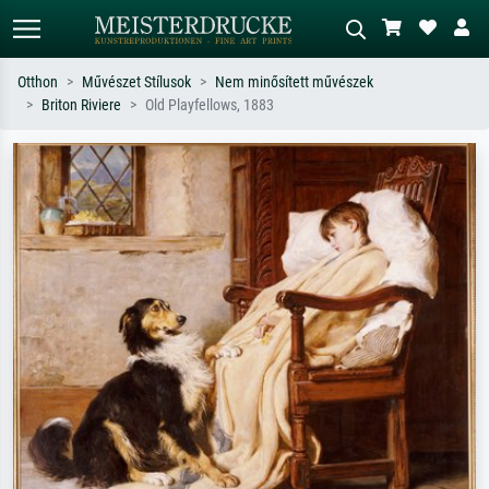
Otthon
Művészet Stílusok
Nem minősített művészek
Briton Riviere
Old Playfellows, 1883
Alap keresés
MI-képkereső
Keressen művész, műcím vagy stílus
Írja le a jelenetet – pl. zöld rét, sok
szerint – pl. Monet, Csillagos éj,
piros absztrakt, sötét olajkép, álló akt
impresszionizmus, Hokusai-hullám,
egy fa mellett.
akt.