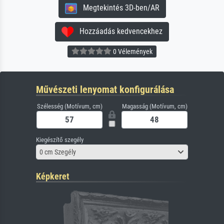
Megtekintés 3D-ben/AR
Hozzáadás kedvencekhez
0 Vélemények
Művészeti lenyomat konfigurálása
Szélesség (Motívum, cm)
Magasság (Motívum, cm)
Kiegészítő szegély
0 cm Szegély
Képkeret