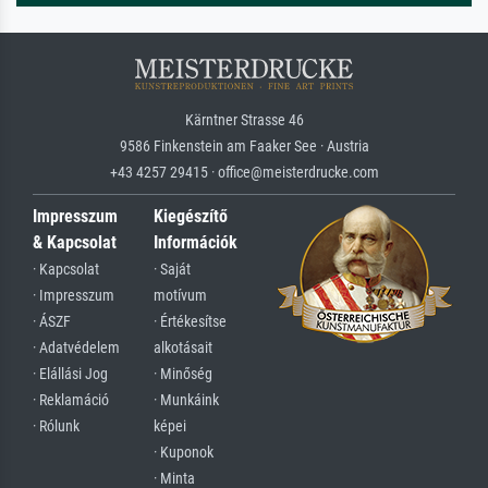
Kärntner Strasse 46
9586 Finkenstein am Faaker See · Austria
+43 4257 29415 · office@meisterdrucke.com
Impresszum
Kiegészítő
& Kapcsolat
Információk
· Kapcsolat
· Saját
· Impresszum
motívum
· ÁSZF
· Értékesítse
· Adatvédelem
alkotásait
· Elállási Jog
· Minőség
· Reklamáció
· Munkáink
· Rólunk
képei
· Kuponok
· Minta