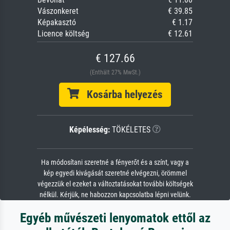
Vászonkeret
€ 39.85
Képakasztó
€ 1.17
Licence költség
€ 12.61
€ 127.66
(Enthält 27% MwSt.)
Kosárba helyezés
Képélesség:
TÖKÉLETES
Ha módosítani szeretné a fényerőt és a színt, vagy a
kép egyedi kivágását szeretné elvégezni, örömmel
végezzük el ezeket a változtatásokat további költségek
nélkül. Kérjük, ne habozzon kapcsolatba lépni velünk.
Egyéb művészeti lenyomatok ettől az