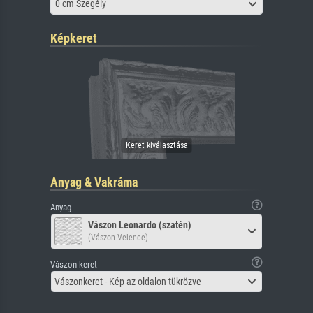
0 cm Szegély
Képkeret
Anyag & Vakráma
Anyag
Vászon Leonardo (szatén)
(Vászon Velence)
Vászon keret
Vászonkeret - Kép az oldalon tükrözve