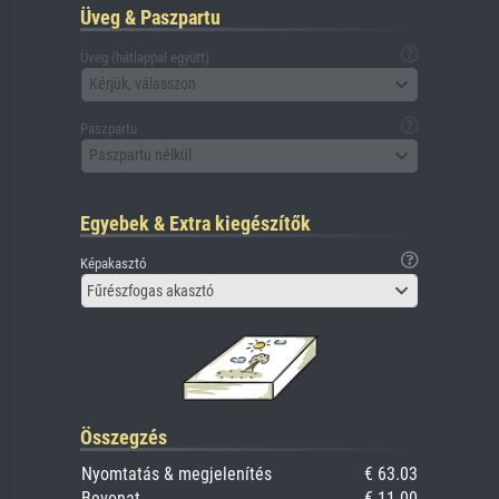
Üveg & Paszpartu
Üveg (hátlappal együtt)
Kérjük, válasszon
Paszpartu
Paszpartu nélkül
Egyebek & Extra kiegészítők
Képakasztó
Fűrészfogas akasztó
Összegzés
Nyomtatás & megjelenítés
€ 63.03
Bevonat
€ 11.00