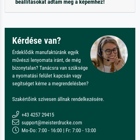
beállításokat adtam meg a képemhez!
Kérdése van?
Érdeklődik manufaktúránk egyik
művészi lenyomata iránt, de még
bizonytalan? Tanácsra van szüksége
a nyomatási felület kapcsán vagy
segítséget kérne a megrendelésben?
Szakértőink szívesen állnak rendelkezésére.
+43 4257 29415
support@meisterdrucke.com
Mo-Do: 7:00 - 16:00 | Fr: 7:00 - 13:00