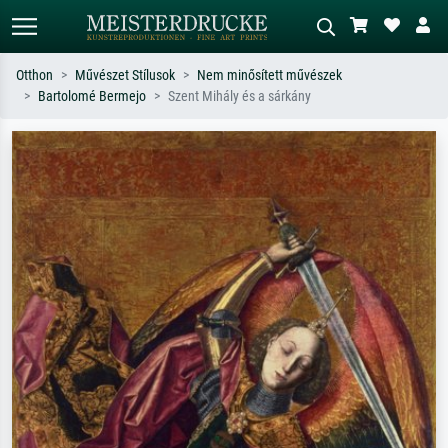
Otthon
Művészet Stílusok
Nem minősített művészek
Bartolomé Bermejo
Szent Mihály és a sárkány
Alap keresés
MI-képkereső
Keressen művész, műcím vagy stílus
Írja le a jelenetet – pl. zöld rét, sok
szerint – pl. Monet, Csillagos éj,
piros absztrakt, sötét olajkép, álló akt
impresszionizmus, Hokusai-hullám,
egy fa mellett.
akt.