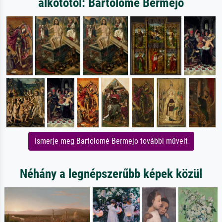
alkotótól: Bartolomé Bermejo
Ismerje meg Bartolomé Bermejo további műveit
Néhány a legnépszerűbb képek közül