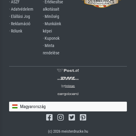
· ÁSZF
· Értékesítse
· Adatvédelem
alkotásait
· Elállási Jog
· Minőség
· Reklamáció
· Munkáink
· Rólunk
képei
· Kuponok
· Minta
rendelése
Magyarország
(c) 2026 meisterdrucke.hu