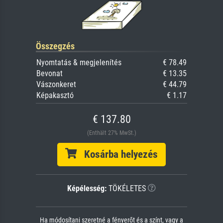
Összegzés
Nyomtatás & megjelenítés
€ 78.49
Bevonat
€ 13.35
Vászonkeret
€ 44.79
Képakasztó
€ 1.17
€ 137.80
(Enthält 27% MwSt.)
Kosárba helyezés
Képélesség:
TÖKÉLETES
Ha módosítani szeretné a fényerőt és a színt, vagy a