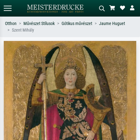
Otthon
Művészet Stílusok
Gótikus művészet
Jaume Huguet
Szent Mihály
Alap keresés
MI-képkereső
Keressen művész, műcím vagy stílus
Írja le a jelenetet – pl. zöld rét, sok
szerint – pl. Monet, Csillagos éj,
piros absztrakt, sötét olajkép, álló akt
impresszionizmus, Hokusai-hullám,
egy fa mellett.
akt.