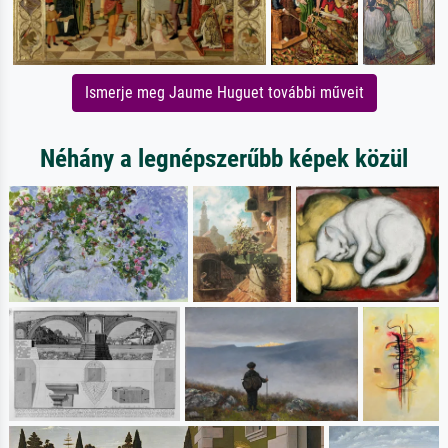
Ismerje meg Jaume Huguet további műveit
Néhány a legnépszerűbb képek közül