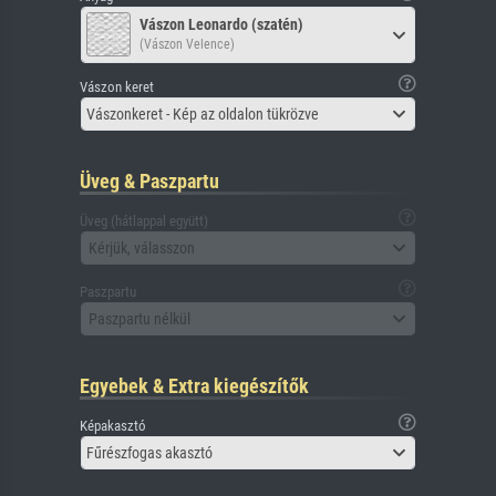
Vászon Leonardo (szatén)
(Vászon Velence)
Vászon keret
Vászonkeret - Kép az oldalon tükrözve
Üveg & Paszpartu
Üveg (hátlappal együtt)
Kérjük, válasszon
Paszpartu
Paszpartu nélkül
Egyebek & Extra kiegészítők
Képakasztó
Fűrészfogas akasztó