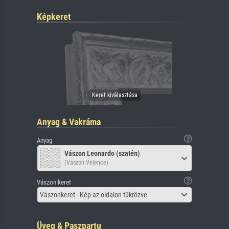
Képkeret
Anyag & Vakráma
Anyag
Vászon Leonardo (szatén)
(Vászon Velence)
Vászon keret
Vászonkeret - Kép az oldalon tükrözve
Üveg & Paszpartu