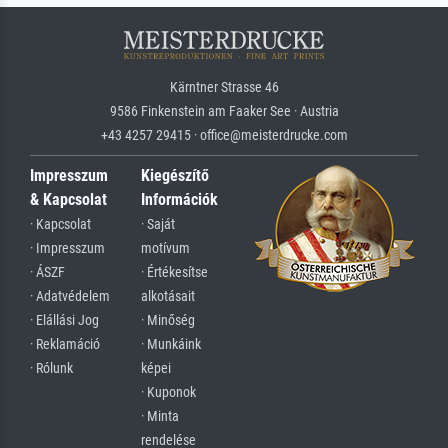
Kärntner Strasse 46
9586 Finkenstein am Faaker See · Austria
+43 4257 29415 · office@meisterdrucke.com
Impresszum
Kiegészítő
& Kapcsolat
Információk
· Kapcsolat
· Saját
· Impresszum
motívum
· ÁSZF
· Értékesítse
· Adatvédelem
alkotásait
· Elállási Jog
· Minőség
· Reklamáció
· Munkáink
· Rólunk
képei
· Kuponok
· Minta
rendelése