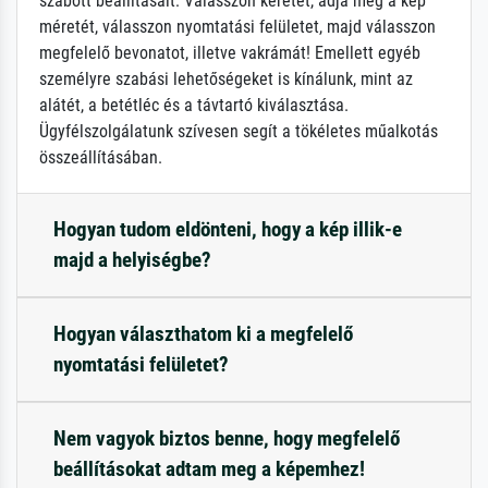
szabott beállításait: Válasszon keretet, adja meg a kép
méretét, válasszon nyomtatási felületet, majd válasszon
megfelelő bevonatot, illetve vakrámát! Emellett egyéb
személyre szabási lehetőségeket is kínálunk, mint az
alátét, a betétléc és a távtartó kiválasztása.
Ügyfélszolgálatunk szívesen segít a tökéletes műalkotás
összeállításában.
Hogyan tudom eldönteni, hogy a kép illik-e
majd a helyiségbe?
Hogyan választhatom ki a megfelelő
nyomtatási felületet?
Nem vagyok biztos benne, hogy megfelelő
beállításokat adtam meg a képemhez!