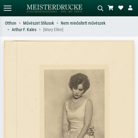
Otthon
Művészet Stílusok
Nem minősített művészek
Arthur F. Kales
[Mary Ellen]
Alap keresés
MI-képkereső
Keressen művész, műcím vagy stílus
Írja le a jelenetet – pl. zöld rét, sok
szerint – pl. Monet, Csillagos éj,
piros absztrakt, sötét olajkép, álló akt
impresszionizmus, Hokusai-hullám,
egy fa mellett.
akt.