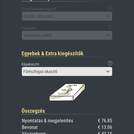
Üveg (hátlappal együtt)
Kérjük, válasszon
Paszpartu
Paszpartu nélkül
Egyebek & Extra kiegészítők
Képakasztó
Fűrészfogas akasztó
Összegzés
Nyomtatás & megjelenítés
€ 76.85
Bevonat
€ 13.06
Vászonkeret
€ 43.15