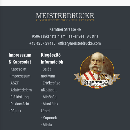
Kärntner Strasse 46
9586 Finkenstein am Faaker See · Austria
+43 4257 29415 · office@meisterdrucke.com
Impresszum
Kiegészítő
& Kapcsolat
Információk
· Kapcsolat
· Saját
· Impresszum
motívum
· ÁSZF
· Értékesítse
· Adatvédelem
alkotásait
· Elállási Jog
· Minőség
· Reklamáció
· Munkáink
· Rólunk
képei
· Kuponok
· Minta