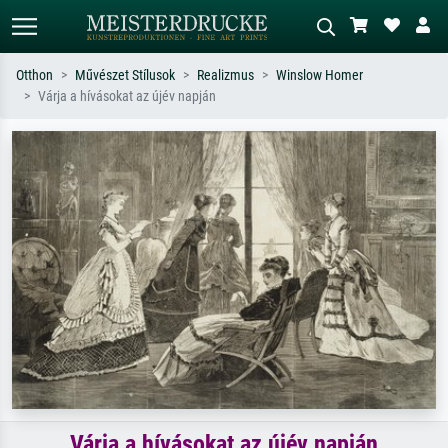
Otthon
Művészet Stílusok
Realizmus
Winslow Homer
Várja a hívásokat az újév napján
Alap keresés
MI-képkereső
Keressen művész, műcím vagy stílus
Írja le a jelenetet – pl. zöld rét, sok
szerint – pl. Monet, Csillagos éj,
piros absztrakt, sötét olajkép, álló akt
impresszionizmus, Hokusai-hullám,
egy fa mellett.
akt.
Várja a hívásokat az újév napján