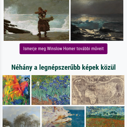
Ismerje meg Winslow Homer további műveit
Néhány a legnépszerűbb képek közül