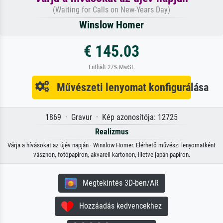
(Waiting for Calls on New-Years Day)
Winslow Homer
€ 145.03
Enthält 27% MwSt.
Művészeti lenyomat konfigurálása
1869 · Gravur · Kép azonosítója: 12725
Realizmus
Várja a hívásokat az újév napján · Winslow Homer. Elérhető művészi lenyomatként
vásznon, fotópapíron, akvarell kartonon, illetve japán papíron.
Megtekintés 3D-ben/AR
Hozzáadás kedvencekhez