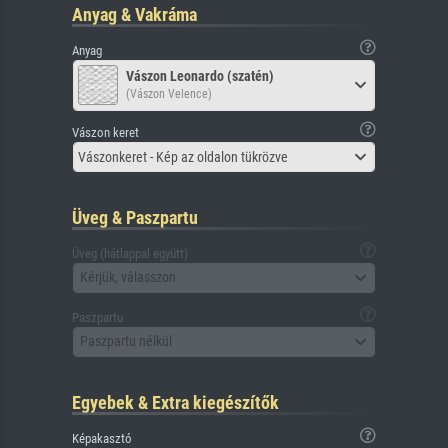
Anyag & Vakráma
Anyag
Vászon Leonardo (szatén)
(Vászon Velence)
Vászon keret
Vászonkeret - Kép az oldalon tükrözve
Üveg & Paszpartu
Üveg (hátlappal együtt)
Kérjük, válasszon
Paszpartu
Paszpartu nélkül
Egyebek & Extra kiegészítők
Képakasztó