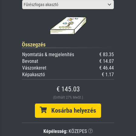
Fűrészfogas akasztó
Összegzés
Nyomtatás & megjelenítés
€ 83.35
Bevonat
€ 14.07
Vászonkeret
€ 46.44
Képakasztó
€ 1.17
€ 145.03
(Enthält 27% MwSt.)
Kosárba helyezés
Képélesség:
KÖZEPES