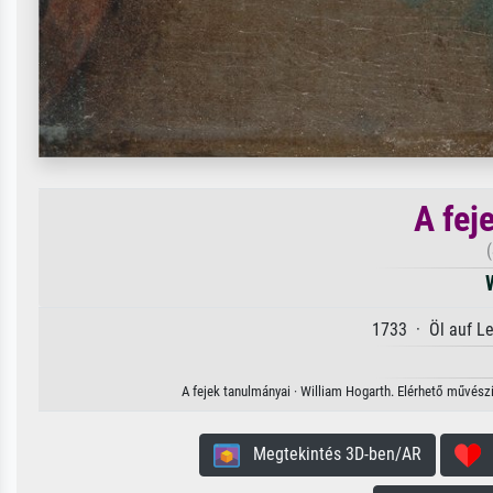
A fej
1733 · Öl auf L
A fejek tanulmányai · William Hogarth. Elérhető művészi
Megtekintés 3D-ben/AR
H