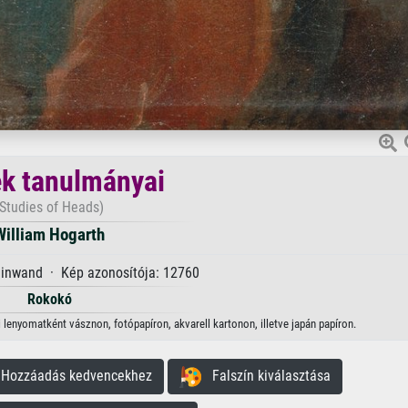
ek tanulmányai
(Studies of Heads)
William Hogarth
einwand · Kép azonosítója: 12760
Rokokó
 lenyomatként vásznon, fotópapíron, akvarell kartonon, illetve japán papíron.
ozzáadás kedvencekhez
Falszín kiválasztása