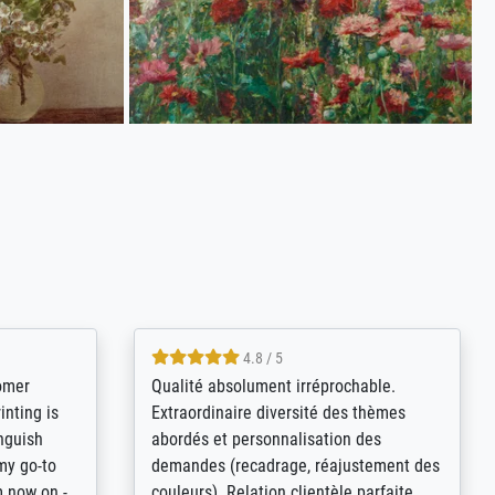
4.8 / 5
tomer
Qualité absolument irréprochable.
inting is
Extraordinaire diversité des thèmes
inguish
abordés et personnalisation des
 my go-to
demandes (recadrage, réajustement des
m now on -
couleurs). Relation clientèle parfaite.