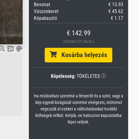
Bevonat
€ 13.93
Vászonkeret
€ 45.62
Képakasztó
€ 1.17
€ 142.99
(Enthält 27% MwSt.)
Kosárba helyezés
Képélesség:
TÖKÉLETES
Ha módosítani szeretné a fényerőt és a színt, vagy a
kép egyedi kivágását szeretné elvégezni, örömmel
végezzük el ezeket a változtatásokat további
költségek nélkül. Kérjük, ne habozzon kapcsolatba
lépni velünk.