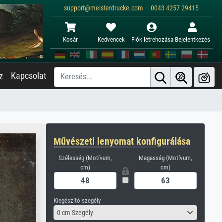
support@meisterdrucke.com · 0043 4257 29415
Kosár
Kedvencek
Fiók létrehozása
Bejelentkezés
Kapcsolat
z
Művészeti lenyomat konfigurálása
Szélesség (Motívum,
Magasság (Motívum,
cm)
cm)
Kiegészítő szegély
0 cm Szegély