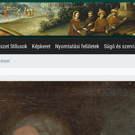
zet Stílusok
Képkeret
Nyomtatási felületek
Súgó és szervi
mányai