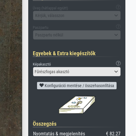
Üveg (hátlappal együtt)
Kérjük, válasszon
Paszpartu
Paszpartu nélkül
Egyebek & Extra kiegészítők
Képakasztó
Fűrészfogas akasztó
Konfiguráció mentése / összehasonlítása
Összegzés
Nyomtatás & megjelenítés
€ 82.27