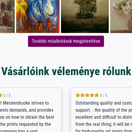
További műalkotások megjelenítése
Vásárlóink véleménye rólunk
5 / 5
5 / 5
t Meisterdrucke strives to
Outstanding quality and cus
lients demands, and provides
support. - the quality of the pr
ice on how to obtain the best
excellent and difficult to dist
 the prints requested by the
from the real thing; it will be
e company has a vast
for high-quality art prints fro