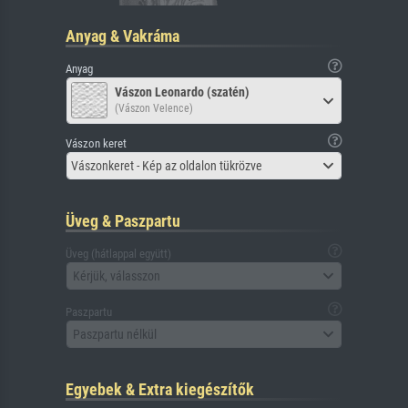
Anyag & Vakráma
Anyag
Vászon Leonardo (szatén)
(Vászon Velence)
Vászon keret
Vászonkeret - Kép az oldalon tükrözve
Üveg & Paszpartu
Üveg (hátlappal együtt)
Kérjük, válasszon
Paszpartu
Paszpartu nélkül
Egyebek & Extra kiegészítők