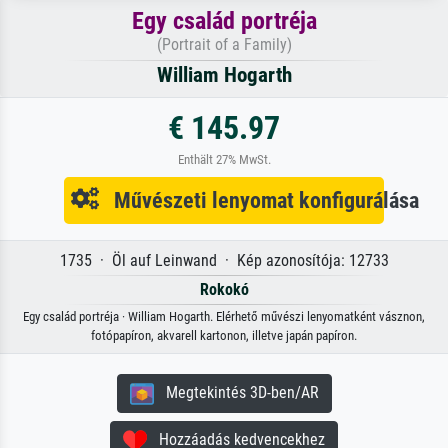
Egy család portréja
(Portrait of a Family)
William Hogarth
€ 145.97
Enthält 27% MwSt.
Művészeti lenyomat konfigurálása
1735 · Öl auf Leinwand · Kép azonosítója: 12733
Rokokó
Egy család portréja · William Hogarth. Elérhető művészi lenyomatként vásznon,
fotópapíron, akvarell kartonon, illetve japán papíron.
Megtekintés 3D-ben/AR
Hozzáadás kedvencekhez