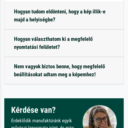
Hogyan tudom eldönteni, hogy a kép illik-e
majd a helyiségbe?
Hogyan választhatom ki a megfelelő
nyomtatási felületet?
Nem vagyok biztos benne, hogy megfelelő
beállításokat adtam meg a képemhez!
Kérdése van?
Érdeklődik manufaktúránk egyik
művészi lenyomata iránt, de még