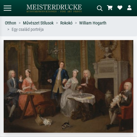
Otthon
Művészet Stílusok
Rokokó
William Hogarth
Egy család portréja
Alap keresés
MI-képkereső
Keressen művész, műcím vagy stílus
Írja le a jelenetet – pl. zöld rét, sok
szerint – pl. Monet, Csillagos éj,
piros absztrakt, sötét olajkép, álló akt
impresszionizmus, Hokusai-hullám,
egy fa mellett.
akt.