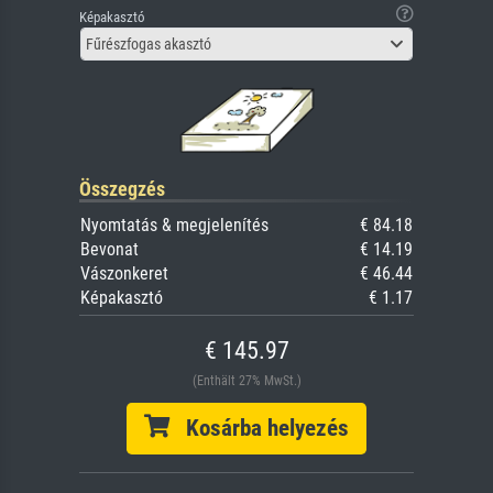
Képakasztó
Fűrészfogas akasztó
Összegzés
Nyomtatás & megjelenítés
€ 84.18
Bevonat
€ 14.19
Vászonkeret
€ 46.44
Képakasztó
€ 1.17
€ 145.97
(Enthält 27% MwSt.)
Kosárba helyezés