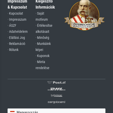
Impresszum
Kiegészítő
& Kapcsolat
Információk
· Kapcsolat
· Saját
· Impresszum
motívum
· ÁSZF
· Értékesítse
· Adatvédelem
alkotásait
· Elállási Jog
· Minőség
· Reklamáció
· Munkáink
· Rólunk
képei
· Kuponok
· Minta
rendelése
Magyarország