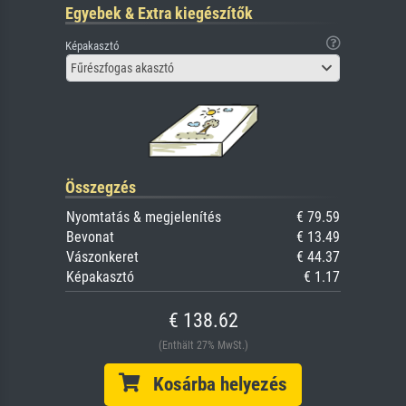
Egyebek & Extra kiegészítők
Képakasztó
Fűrészfogas akasztó
Összegzés
Nyomtatás & megjelenítés
€ 79.59
Bevonat
€ 13.49
Vászonkeret
€ 44.37
Képakasztó
€ 1.17
€ 138.62
(Enthält 27% MwSt.)
Kosárba helyezés