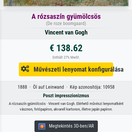
A rózsaszín gyümölcsös
(De roze boomgaard)
Vincent van Gogh
€ 138.62
Enthält 27% MwSt.
Művészeti lenyomat konfigurálása
1888 · Öl auf Leinwand · Kép azonosítója: 10958
Poszt impresszionizmus
A rózsaszín gyümölcsös · Vincent van Gogh. Elérhető művészi lenyomatként
vásznon, fotópapíron, akvarell kartonon, illetve japán papíron.
Megtekintés 3D-ben/AR