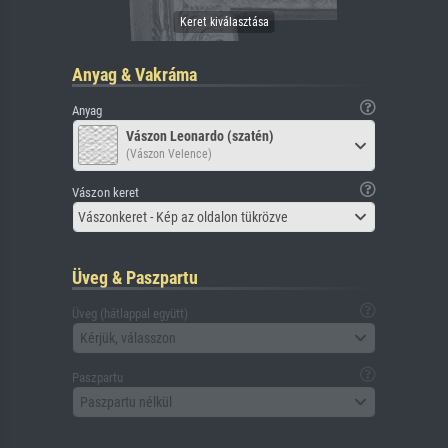
Anyag & Vakráma
Anyag
Vászon Leonardo (szatén)
(Vászon Velence)
Vászon keret
Vászonkeret - Kép az oldalon tükrözve
Üveg & Paszpartu
Üveg (hátlappal együtt)
Kérjük, válasszon
Paszpartu
Paszpartu nélkül