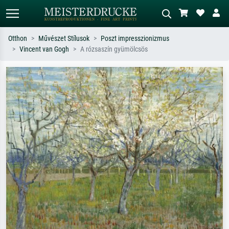
Otthon
Művészet Stílusok
Poszt impresszionizmus
Vincent van Gogh
A rózsaszín gyümölcsös
Alap keresés
MI-képkereső
Keressen művész, műcím vagy stílus
Írja le a jelenetet – pl. zöld rét, sok
szerint – pl. Monet, Csillagos éj,
piros absztrakt, sötét olajkép, álló akt
impresszionizmus, Hokusai-hullám,
egy fa mellett.
akt.