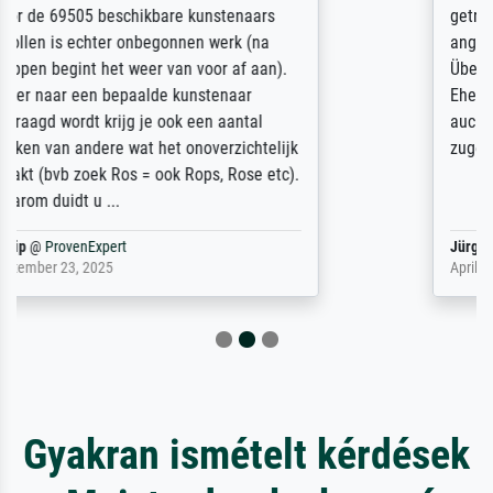
getrübt, dass das Bild entgegen einer
angegebenen Lieferanschrift (sollte eine
Überraschung für die normannische
Ehefrau sein zum Hochzeits- gleichzeitig
auch Geburtstag sein) doch nach zu Hause
zugestellt wurde.
Jürgen
@
ProvenExpert
April 22, 2026
Gyakran ismételt kérdések