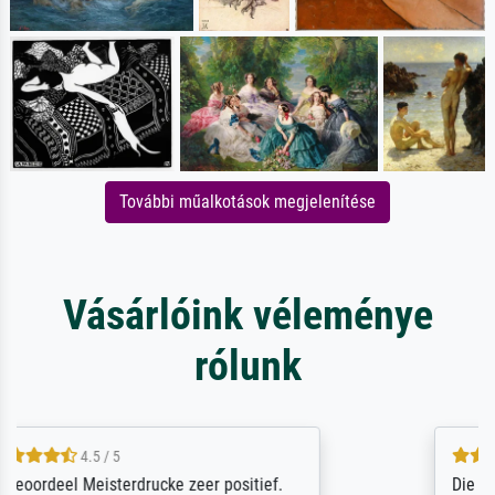
További műalkotások megjelenítése
Vásárlóink véleménye
rólunk
5 / 5
Die Zufriedenheit ist auch nicht dadurch