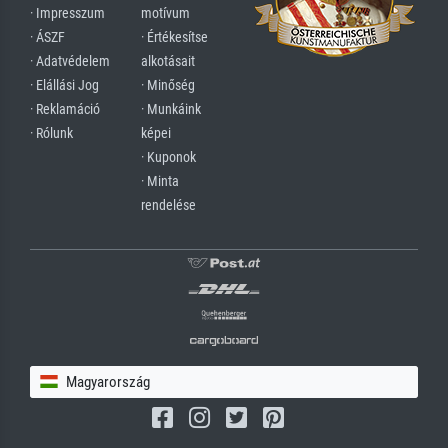
· Impresszum
motívum
· ÁSZF
· Értékesítse
· Adatvédelem
alkotásait
· Elállási Jog
· Minőség
· Reklamáció
· Munkáink
· Rólunk
képei
· Kuponok
· Minta
rendelése
Magyarország