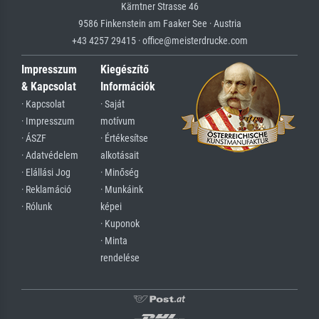
Kärntner Strasse 46
9586 Finkenstein am Faaker See · Austria
+43 4257 29415 · office@meisterdrucke.com
Impresszum
Kiegészítő
& Kapcsolat
Információk
· Kapcsolat
· Saját
· Impresszum
motívum
· ÁSZF
· Értékesítse
· Adatvédelem
alkotásait
· Elállási Jog
· Minőség
· Reklamáció
· Munkáink
· Rólunk
képei
· Kuponok
· Minta
rendelése