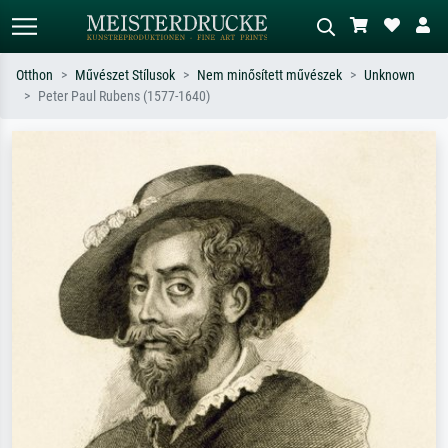
Otthon
Művészet Stílusok
Nem minősített művészek
Unknown
Peter Paul Rubens (1577-1640)
Alap keresés
MI-képkereső
Keressen művész, műcím vagy stílus
Írja le a jelenetet – pl. zöld rét, sok
szerint – pl. Monet, Csillagos éj,
piros absztrakt, sötét olajkép, álló akt
impresszionizmus, Hokusai-hullám,
egy fa mellett.
akt.