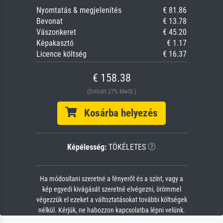
Nyomtatás & megjelenítés
€ 81.86
Bevonat
€ 13.78
Vászonkeret
€ 45.20
Képakasztó
€ 1.17
Licence költség
€ 16.37
€ 158.38
(Enthält 27% MwSt.)
Kosárba helyezés
Képélesség:
TÖKÉLETES
Ha módosítani szeretné a fényerőt és a színt, vagy a
kép egyedi kivágását szeretné elvégezni, örömmel
végezzük el ezeket a változtatásokat további költségek
nélkül. Kérjük, ne habozzon kapcsolatba lépni velünk.