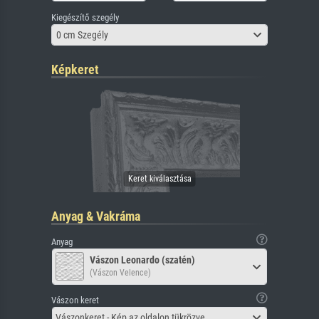
Kiegészítő szegély
0 cm Szegély
Képkeret
Anyag & Vakráma
Anyag
Vászon Leonardo (szatén)
(Vászon Velence)
Vászon keret
Vászonkeret - Kép az oldalon tükrözve