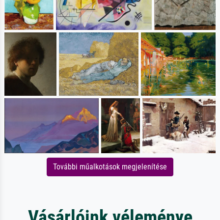
További műalkotások megjelenítése
Vásárlóink véleménye