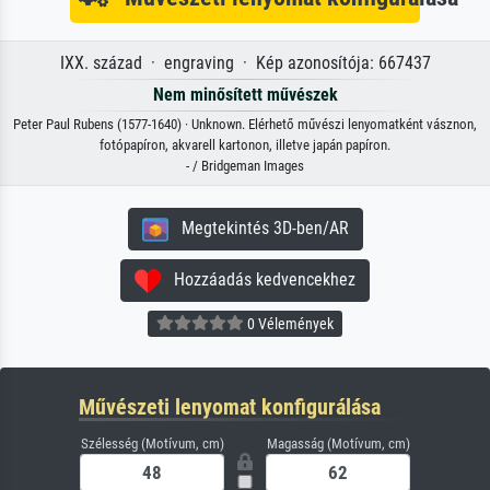
IXX. század · engraving · Kép azonosítója: 667437
Nem minősített művészek
Peter Paul Rubens (1577-1640) · Unknown. Elérhető művészi lenyomatként vásznon,
fotópapíron, akvarell kartonon, illetve japán papíron.
- / Bridgeman Images
Megtekintés 3D-ben/AR
Hozzáadás kedvencekhez
0 Vélemények
Művészeti lenyomat konfigurálása
Szélesség (Motívum, cm)
Magasság (Motívum, cm)