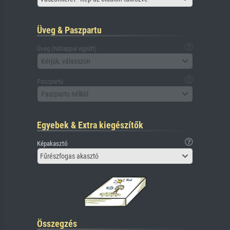
Üveg & Paszpartu
Üveg (hátlappal együtt)
Kérjük, válasszon
Paszpartu
Paszpartu nélkül
Egyebek & Extra kiegészítők
Képakasztó
Fűrészfogas akasztó
Összegzés