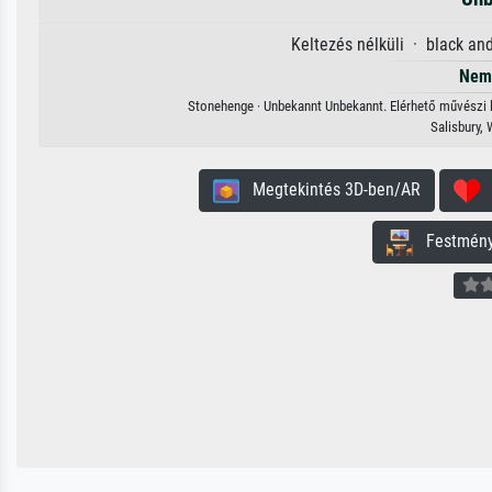
Keltezés nélküli · black an
Nem 
Stonehenge · Unbekannt Unbekannt. Elérhető művészi le
Salisbury,
Megtekintés 3D-ben/AR
H
Festmény 