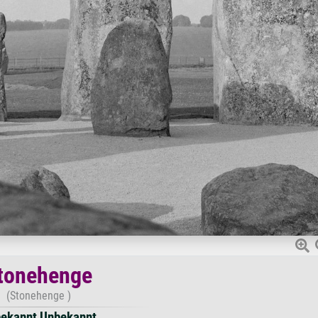
tonehenge
(Stonehenge )
ekannt Unbekannt