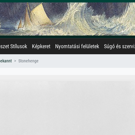
zet Stílusok
Képkeret
Nyomtatási felületek
Súgó és szervi
bekannt
Stonehenge