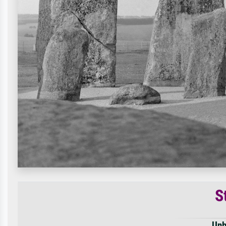
S
Unb