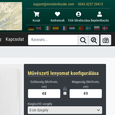
support@meisterdrucke.com · 0043 4257 29415
Kosár
Kedvencek
Fiók létrehozása
Bejelentkezés
Kapcsolat
z
Művészeti lenyomat konfigurálása
Szélesség (Motívum,
Magasság (Motívum,
cm)
cm)
Kiegészítő szegély
0 cm Szegély