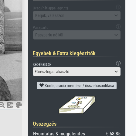
Üveg (hátlappal együtt)
Kérjük, válasszon
Paszpartu
Paszpartu nélkül
Egyebek & Extra kiegészítők
Képakasztó
Fűrészfogas akasztó
Konfiguráció mentése / összehasonlítása
Összegzés
Nyomtatás & megjelenítés
€ 68.85