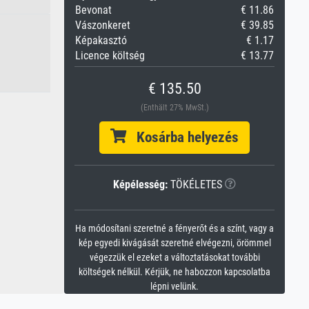
Bevonat
€ 11.86
Vászonkeret
€ 39.85
Képakasztó
€ 1.17
Licence költség
€ 13.77
€ 135.50
(Enthält 27% MwSt.)
Kosárba helyezés
Képélesség:
TÖKÉLETES
Ha módosítani szeretné a fényerőt és a színt, vagy a
kép egyedi kivágását szeretné elvégezni, örömmel
végezzük el ezeket a változtatásokat további
költségek nélkül. Kérjük, ne habozzon kapcsolatba
lépni velünk.