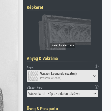
Képkeret
Anyag & Vakráma
Anyag
Vászon Leonardo (szatén)
(Vászon Velence)
Vászon keret
Vászonkeret - Kép az oldalon tükrözve
Üveg & Paszpartu