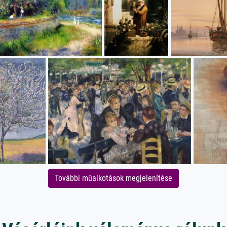
További műalkotások megjelenítése