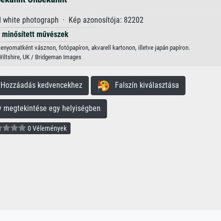
d white photograph · Kép azonosítója: 82202
minősített művészek
nyomatként vásznon, fotópapíron, akvarell kartonon, illetve japán papíron.
 Wiltshire, UK / Bridgeman Images
ozzáadás kedvencekhez
Falszín kiválasztása
megtekintése egy helyiségben
0 Vélemények