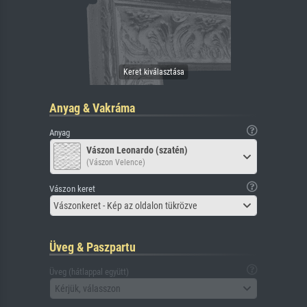
Anyag & Vakráma
Anyag
Vászon Leonardo (szatén)
(Vászon Velence)
Vászon keret
Vászonkeret - Kép az oldalon tükrözve
Üveg & Paszpartu
Üveg (hátlappal együtt)
Kérjük, válasszon