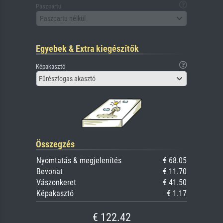
Paszpartu
Paszpartu nélkül
Egyebek & Extra kiegészítők
Képakasztó
Fűrészfogas akasztó
Összegzés
Nyomtatás & megjelenítés
€ 68.05
Bevonat
€ 11.70
Vászonkeret
€ 41.50
Képakasztó
€ 1.17
€ 122.42