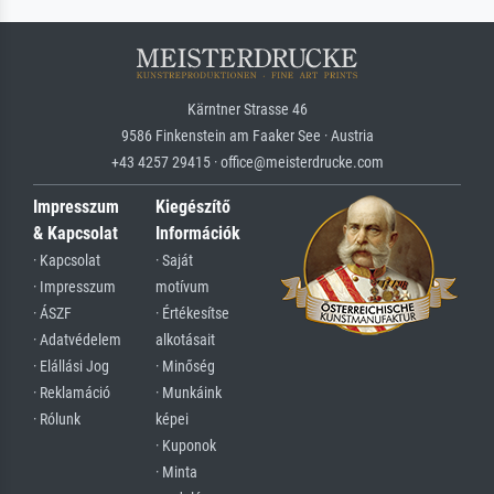
Kärntner Strasse 46
9586 Finkenstein am Faaker See · Austria
+43 4257 29415 · office@meisterdrucke.com
Impresszum
Kiegészítő
& Kapcsolat
Információk
· Kapcsolat
· Saját
· Impresszum
motívum
· ÁSZF
· Értékesítse
· Adatvédelem
alkotásait
· Elállási Jog
· Minőség
· Reklamáció
· Munkáink
· Rólunk
képei
· Kuponok
· Minta