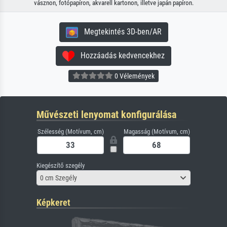
vásznon, fotópapíron, akvarell kartonon, illetve japán papíron.
Megtekintés 3D-ben/AR
Hozzáadás kedvencekhez
0 Vélemények
Művészeti lenyomat konfigurálása
Szélesség (Motívum, cm)
Magasság (Motívum, cm)
Kiegészítő szegély
0 cm Szegély
Képkeret