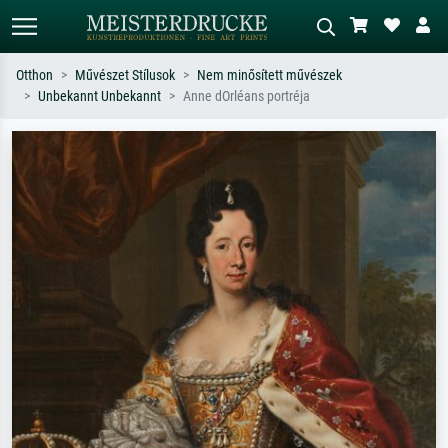
Otthon
Művészet Stílusok
Nem minősített művészek
Unbekannt Unbekannt
Anne dOrléans portréja
Alap keresés
MI-képkereső
Keressen művész, műcím vagy stílus
Írja le a jelenetet – pl. zöld rét, sok
szerint – pl. Monet, Csillagos éj,
piros absztrakt, sötét olajkép, álló akt
impresszionizmus, Hokusai-hullám,
egy fa mellett.
akt.