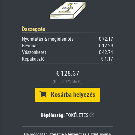
Összegzés
Nyomtatás & megjelenítés
€ 72.17
Bevonat
€ 12.29
Vászonkeret
€ 42.74
Képakasztó
€ 1.17
€ 128.37
(Enthält 27% MwSt.)
Kosárba helyezés
Képélesség:
TÖKÉLETES
Ha módosítani szeretné a fényerőt és a színt, vagy a