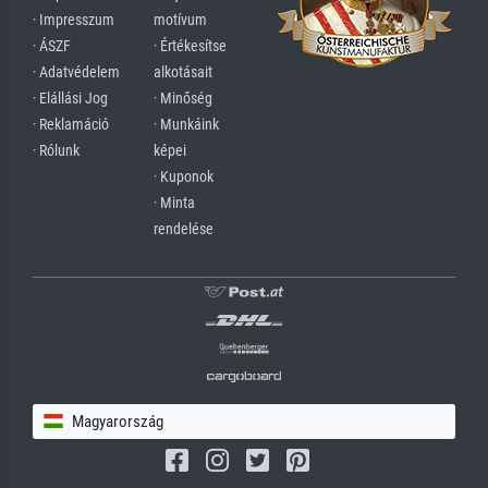
· Impresszum
motívum
· ÁSZF
· Értékesítse
· Adatvédelem
alkotásait
· Elállási Jog
· Minőség
· Reklamáció
· Munkáink
· Rólunk
képei
· Kuponok
· Minta
rendelése
Magyarország