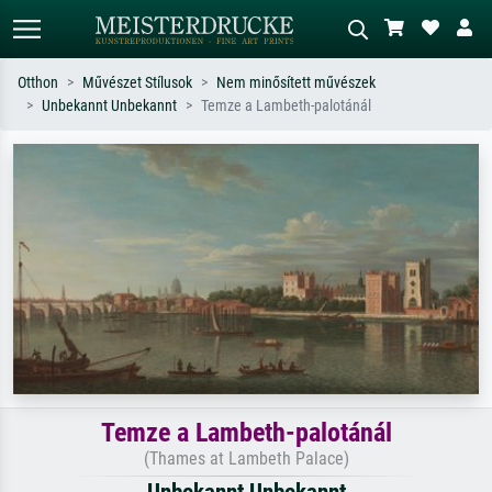
Otthon
Művészet Stílusok
Nem minősített művészek
Unbekannt Unbekannt
Temze a Lambeth-palotánál
Alap keresés
MI-képkereső
Keressen művész, műcím vagy stílus
Írja le a jelenetet – pl. zöld rét, sok
szerint – pl. Monet, Csillagos éj,
piros absztrakt, sötét olajkép, álló akt
impresszionizmus, Hokusai-hullám,
egy fa mellett.
akt.
Temze a Lambeth-palotánál
(Thames at Lambeth Palace)
Unbekannt Unbekannt