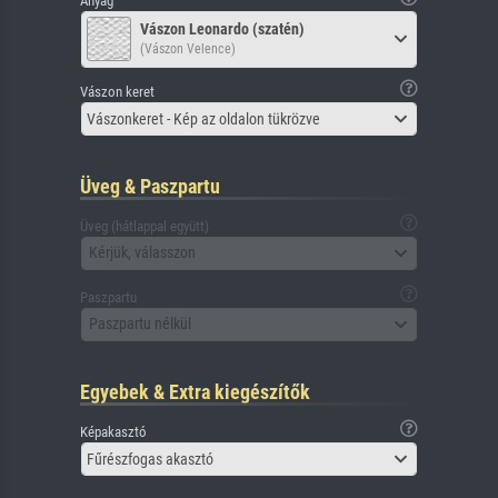
Anyag
Vászon Leonardo (szatén)
(Vászon Velence)
Vászon keret
Vászonkeret - Kép az oldalon tükrözve
Üveg & Paszpartu
Üveg (hátlappal együtt)
Kérjük, válasszon
Paszpartu
Paszpartu nélkül
Egyebek & Extra kiegészítők
Képakasztó
Fűrészfogas akasztó