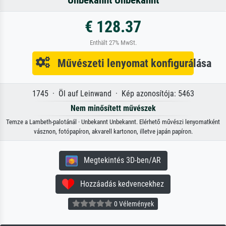
€ 128.37
Enthält 27% MwSt.
Művészeti lenyomat konfigurálása
1745 · Öl auf Leinwand · Kép azonosítója: 5463
Nem minősített művészek
Temze a Lambeth-palotánál · Unbekannt Unbekannt. Elérhető művészi lenyomatként
vásznon, fotópapíron, akvarell kartonon, illetve japán papíron.
Megtekintés 3D-ben/AR
Hozzáadás kedvencekhez
0 Vélemények