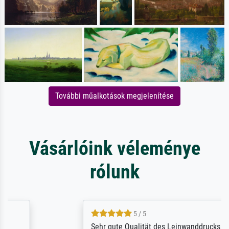
További műalkotások megjelenítése
Vásárlóink véleménye
rólunk
5 / 5
Sehr gute Qualität des Leinwanddrucks und