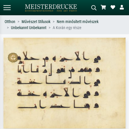
Otthon
Művészet Stílusok
Nem minősített művészek
Unbekannt Unbekannt
A Korán egy része
Alap keresés
MI-képkereső
Keressen művész, műcím vagy stílus
Írja le a jelenetet – pl. zöld rét, sok
szerint – pl. Monet, Csillagos éj,
piros absztrakt, sötét olajkép, álló akt
impresszionizmus, Hokusai-hullám,
egy fa mellett.
akt.