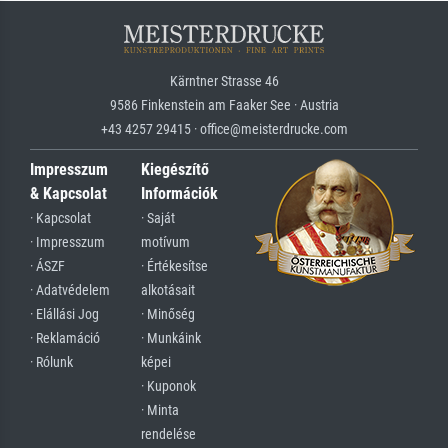
Kärntner Strasse 46
9586 Finkenstein am Faaker See · Austria
+43 4257 29415 · office@meisterdrucke.com
Impresszum
Kiegészítő
& Kapcsolat
Információk
· Kapcsolat
· Saját
· Impresszum
motívum
· ÁSZF
· Értékesítse
· Adatvédelem
alkotásait
· Elállási Jog
· Minőség
· Reklamáció
· Munkáink
· Rólunk
képei
· Kuponok
· Minta
rendelése