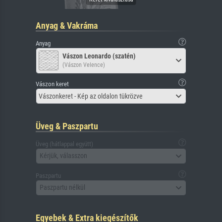
Anyag & Vakráma
Anyag
Vászon Leonardo (szatén)
(Vászon Velence)
Vászon keret
Vászonkeret - Kép az oldalon tükrözve
Üveg & Paszpartu
Üveg (hátlappal együtt)
Kérjük, válasszon
Paszpartu
Paszpartu nélkül
Egyebek & Extra kiegészítők