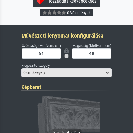
Hozzáadás kedvencekhez
0 Vélemények
Művészeti lenyomat konfigurálása
Szélesség (Motívum, cm)
Magasság (Motívum, cm)
Kiegészítő szegély
0 cm Szegély
Képkeret