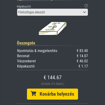
Képakasztó
Fűrészfogas akasztó
Összegzés
Nyomtatás & megjelenítés
€ 83.40
Bevonat
€ 14.07
Vászonkeret
€ 46.02
Képakasztó
€ 1.17
€ 144.67
(Enthält 27% MwSt.)
Kosárba helyezés