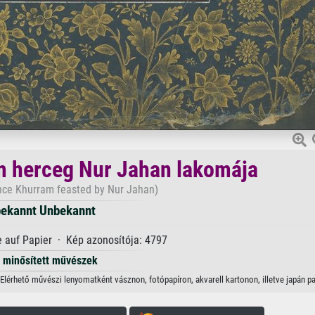
m herceg Nur Jahan lakomája
nce Khurram feasted by Nur Jahan)
ekannt Unbekannt
 auf Papier · Kép azonosítója: 4797
minősített művészek
lérhető művészi lenyomatként vásznon, fotópapíron, akvarell kartonon, illetve japán pa