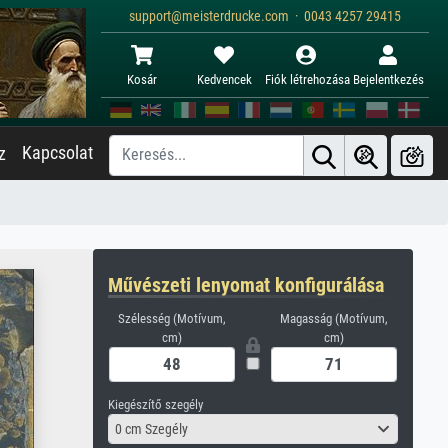
support@meisterdrucke.com · 0043 4257 29415
Kosár
Kedvencek
Fiók létrehozása
Bejelentkezés
Kapcsolat
z
Művészeti lenyomat konfigurálása
Szélesség (Motívum,
Magasság (Motívum,
cm)
cm)
Kiegészítő szegély
0 cm Szegély