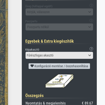
Üveg (hátlappal együtt)
Kérjük, válasszon
Paszpartu
Paszpartu nélkül
Egyebek & Extra kiegészítők
Képakasztó
Fűrészfogas akasztó
Konfiguráció mentése / összehasonlítása
Összegzés
Nyomtatás & megjelenítés
€ 89.67