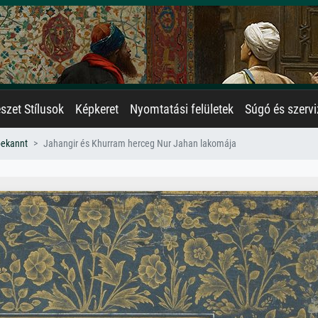
zet Stílusok
Képkeret
Nyomtatási felületek
Súgó és szervi
bekannt
Jahangir és Khurram herceg Nur Jahan lakomája