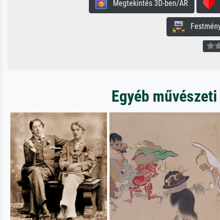
Megtekintés 3D-ben/AR
H
Festmény 
Egyéb művészeti 