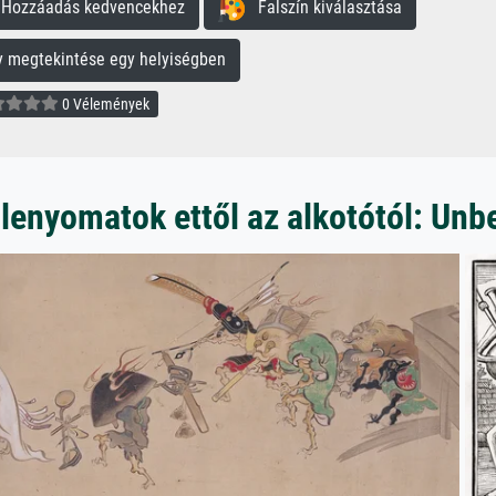
ozzáadás kedvencekhez
Falszín kiválasztása
megtekintése egy helyiségben
0 Vélemények
lenyomatok ettől az alkotótól: Un