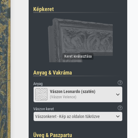
Képkeret
Anyag & Vakráma
Anyag
Vászon Leonardo (szatén)
(Vászon Velence)
Vászon keret
Vászonkeret - Kép az oldalon tükrözve
Üveg & Paszpartu