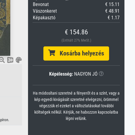
Bevonat
€ 15.11
Vászonkeret
€ 48.91
Képakasztó
€ 1.17
€ 154.86
(Enthält 27% MwSt.)
Kosárba helyezés
Képélesség:
NAGYON JÓ
Ha módosítani szeretné a fényerőt és a színt, vagy a
kép egyedi kivágását szeretné elvégezni, örömmel
végezzük el ezeket a változtatásokat további
költségek nélkül. Kérjük, ne habozzon kapcsolatba
lépni velünk.
píron.