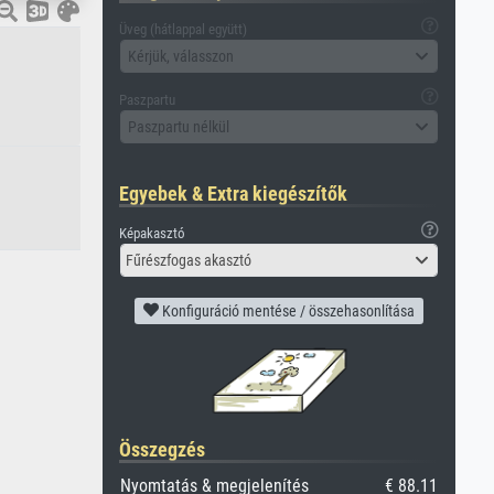
Üveg (hátlappal együtt)
Kérjük, válasszon
Paszpartu
Paszpartu nélkül
Egyebek & Extra kiegészítők
Képakasztó
Fűrészfogas akasztó
Konfiguráció mentése / összehasonlítása
Összegzés
Nyomtatás & megjelenítés
€ 88.11