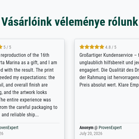
Vásárlóink véleménye rólunk
5 / 5
5 / 5
t Meisterdrucke strives to
Outstanding quality and cus
lients demands, and provides
support. - the quality of the pr
ice on how to obtain the best
excellent and difficult to dist
 the prints requested by the
from the real thing; it will be
e company has a vast
for high-quality art prints fro
of prints to choose from, and
the quality of the framing is e
e excellent service also with
the customisation options for
prints which are not in that
are broad - the customer sup
. Highly recommended!
colleagues are truly super...
rovenExpert
Anonym
@
ProvenExpert
6
January 12, 2026