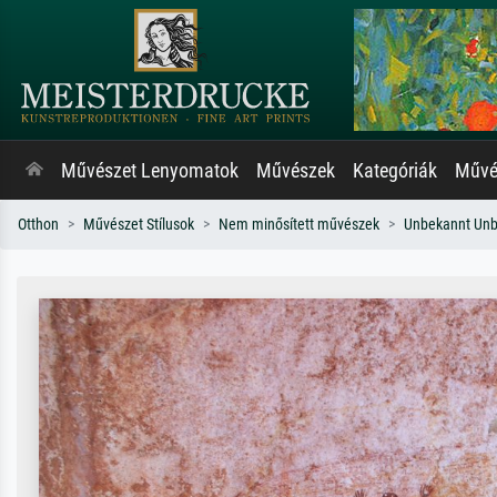
Művészet Lenyomatok
Művészek
Kategóriák
Művés
Otthon
Művészet Stílusok
Nem minősített művészek
Unbekannt Un