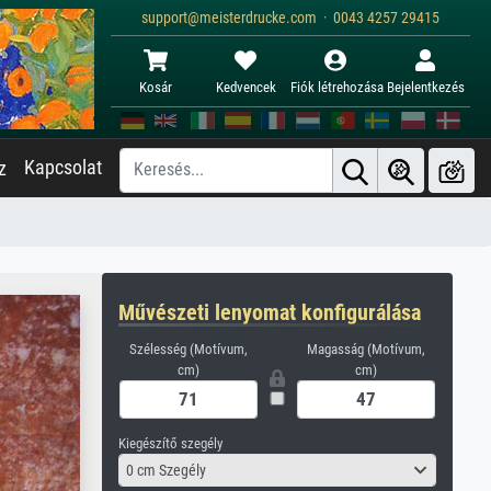
support@meisterdrucke.com · 0043 4257 29415
Kosár
Kedvencek
Fiók létrehozása
Bejelentkezés
Kapcsolat
z
Művészeti lenyomat konfigurálása
Szélesség (Motívum,
Magasság (Motívum,
cm)
cm)
Kiegészítő szegély
0 cm Szegély