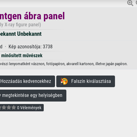
öntgen ábra panel
ly X-ray figure panel)
ekannt Unbekannt
d · Kép azonosítója: 3738
minősített művészek
észi lenyomatként vásznon, fotópapíron, akvarell kartonon, illetve japán papíron.
ozzáadás kedvencekhez
Falszín kiválasztása
megtekintése egy helyiségben
0 Vélemények