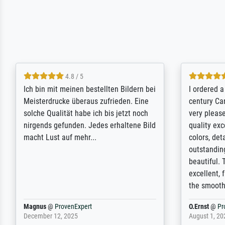
5 / 5
Rundum positive Erfahrung. Die
The team a
Ausführung des Auftrags hat eine Weile
meet its c
gedauert, die angekündigte Lieferzeit
expert adv
wurde aber letztlich sogar etwas
results for
unterschritten. Die Qualität des Papiers
client. Th
und des Drucks (Farben, Details usw.) ist
repertoire 
nicht nur gut, sondern hervorragend.
will provid
Selbst ein Druck ist damit ein Kunstwerk
regards to 
im eigenen Sinne. Definitiv den Pre...
repertoire
Dr.
@
ProvenExpert
Anonym
@
P
February 3, 2026
April 22, 202