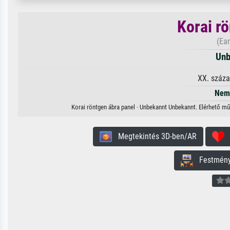
Korai r
(Ear
Unb
XX. száza
Nem 
Korai röntgen ábra panel · Unbekannt Unbekannt. Elérhető műv
Megtekintés 3D-ben/AR
H
Festmény 