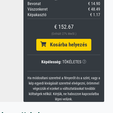
Bevonat
€ 14.90
Vászonkeret
€ 48.49
Képakasztó
€ 1.17
€ 152.67
(Enthält 27% MwSt.)
Kosárba helyezés
Képélesség:
TÖKÉLETES
Ha módosítani szeretné a fényerőt és a színt, vagy a
kép egyedi kivágását szeretné elvégezni, örömmel
végezzük el ezeket a változtatásokat további
költségek nélkül. Kérjük, ne habozzon kapcsolatba
lépni velünk.