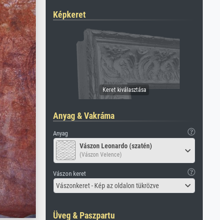
Képkeret
Anyag & Vakráma
Anyag
Vászon Leonardo (szatén)
(Vászon Velence)
Vászon keret
Vászonkeret - Kép az oldalon tükrözve
Üveg & Paszpartu