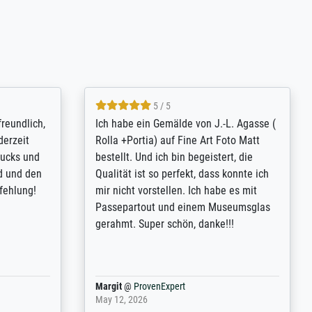
4.8 / 5
tomer
Qualité absolument irréprochable.
inting is
Extraordinaire diversité des thèmes
inguish
abordés et personnalisation des
 my go-to
demandes (recadrage, réajustement des
m now on -
couleurs). Relation clientèle parfaite.
xcellent -
Transport, réception sans aucun
 the work
problème. Merci à toute l'équipe ! Hervé
port
Anonym
@
ProvenExpert
March 31, 2025