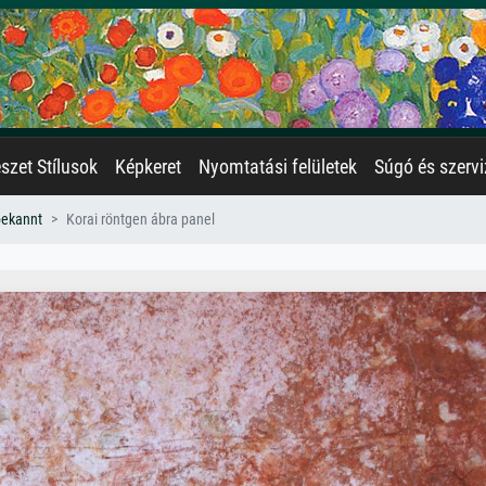
zet Stílusok
Képkeret
Nyomtatási felületek
Súgó és szervi
bekannt
Korai röntgen ábra panel