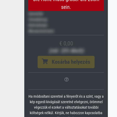
sein.
Gemälde
Veredelung
Keilrahmen
Museumslizenz
€ 0,00
(inkl. 20% MwSt)
Kosárba helyezés
Ha módosítani szeretné a fényerőt és a színt, vagy a
kép egyedi kivágását szeretné elvégezni, örömmel
végezzük el ezeket a változtatásokat további
költségek nélkül. Kérjük, ne habozzon kapcsolatba