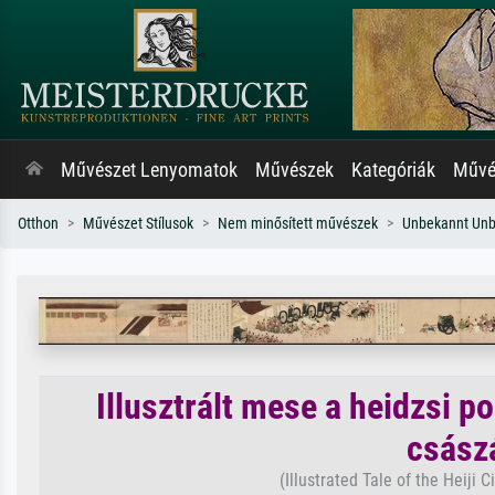
Művészet Lenyomatok
Művészek
Kategóriák
Művés
Otthon
Művészet Stílusok
Nem minősített művészek
Unbekannt Un
Illusztrált mese a heidzsi p
császá
(Illustrated Tale of the Heiji C