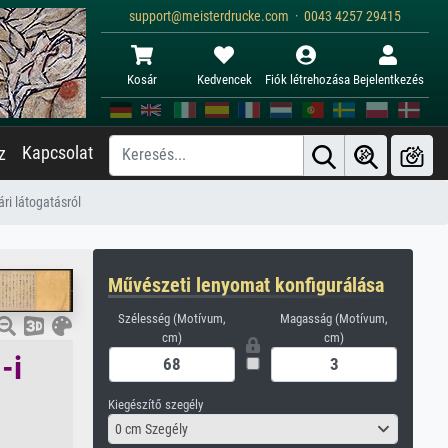
support@meisterdrucke.com · 0043 4257 29415
Kosár
Kedvencek
Fiók létrehozása
Bejelentkezés
Kapcsolat
z
ári látogatásról
Művészeti lenyomat konfigurálása
Szélesség (Motívum,
Magasság (Motívum,
cm)
cm)
-i
Kiegészítő szegély
0 cm Szegély