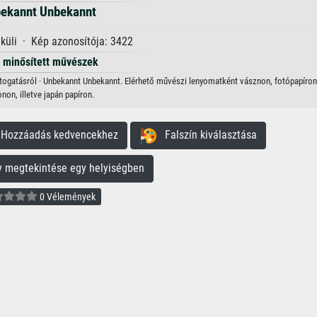
ekannt Unbekannt
lküli · Kép azonosítója: 3422
minősített művészek
látogatásról · Unbekannt Unbekannt. Elérhető művészi lenyomatként vásznon, fotópapíron,
onon, illetve japán papíron.
ozzáadás kedvencekhez
Falszín kiválasztása
megtekintése egy helyiségben
0 Vélemények