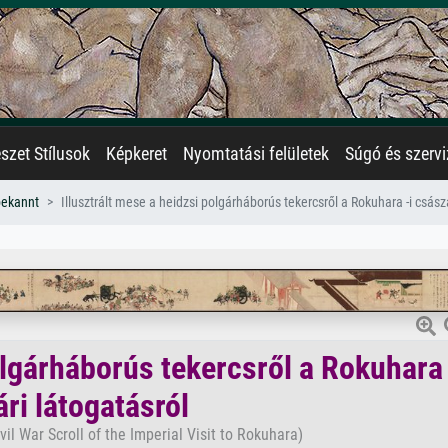
zet Stílusok
Képkeret
Nyomtatási felületek
Súgó és szervi
bekannt
Illusztrált mese a heidzsi polgárháborús tekercsről a Rokuhara -i csász
olgárháborús tekercsről a Rokuhara 
ri látogatásról
ivil War Scroll of the Imperial Visit to Rokuhara)