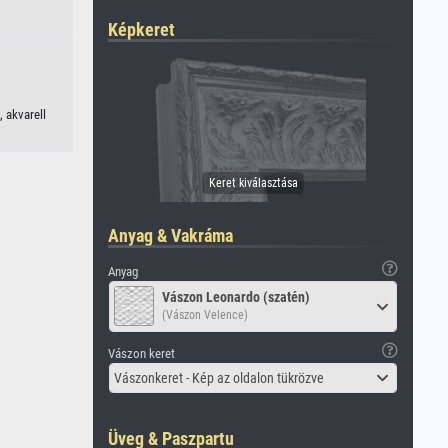
Képkeret
 akvarell
Anyag & Vakráma
Anyag
Vászon Leonardo (szatén)
(Vászon Velence)
Vászon keret
Vászonkeret - Kép az oldalon tükrözve
Üveg & Paszpartu