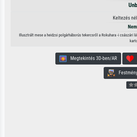
Unb
Keltezés né
Nem 
Illusztrált mese a heidzsi polgárháborús tekercsről a Rokuhara -i császári 
kart
Megtekintés 3D-ben/AR
H
Festmény 