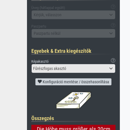
Üveg (hátlappal együtt)
Kérjük, válasszon
Paszpartu
Paszpartu nélkül
Egyebek & Extra kiegészítők
Képakasztó
Fűrészfogas akasztó
Konfiguráció mentése / összehasonlítása
Összegzés
Die Höhe muss größer als 20cm