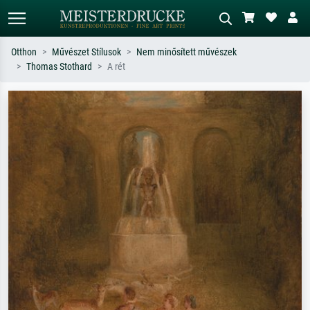
Otthon
Művészet Stílusok
Nem minősített művészek
Thomas Stothard
A rét
Alap keresés
MI-képkereső
Keressen művész, műcím vagy stílus
Írja le a jelenetet – pl. zöld rét, sok
szerint – pl. Monet, Csillagos éj,
piros absztrakt, sötét olajkép, álló akt
impresszionizmus, Hokusai-hullám,
egy fa mellett.
akt.