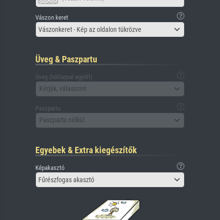
Vászon keret
Vászonkeret - Kép az oldalon tükrözve
Üveg & Paszpartu
Üveg (hátlappal együtt)
Kérjük, válasszon
Paszpartu
Paszpartu nélkül
Egyebek & Extra kiegészítők
Képakasztó
Fűrészfogas akasztó