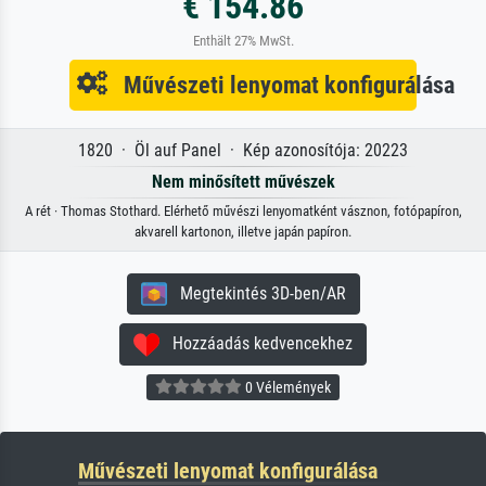
€ 154.86
Enthält 27% MwSt.
Művészeti lenyomat konfigurálása
1820 · Öl auf Panel · Kép azonosítója: 20223
Nem minősített művészek
A rét · Thomas Stothard. Elérhető művészi lenyomatként vásznon, fotópapíron,
akvarell kartonon, illetve japán papíron.
Megtekintés 3D-ben/AR
Hozzáadás kedvencekhez
0 Vélemények
Művészeti lenyomat konfigurálása