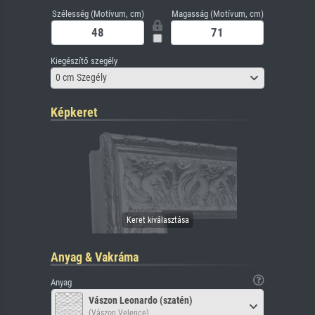
Szélesség (Motívum, cm)
Magasság (Motívum, cm)
Kiegészítő szegély
0 cm Szegély
Képkeret
Anyag & Vakráma
Anyag
Vászon Leonardo (szatén)
(Vászon Velence)