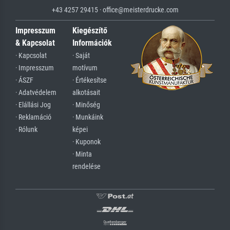
+43 4257 29415 · office@meisterdrucke.com
Impresszum
Kiegészítő
& Kapcsolat
Információk
· Kapcsolat
· Saját
· Impresszum
motívum
· ÁSZF
· Értékesítse
· Adatvédelem
alkotásait
· Elállási Jog
· Minőség
· Reklamáció
· Munkáink
· Rólunk
képei
· Kuponok
· Minta
rendelése