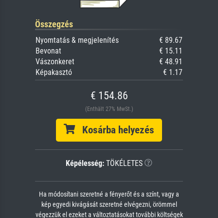
Összegzés
Nyomtatás & megjelenítés
€ 89.67
Bevonat
€ 15.11
Vászonkeret
€ 48.91
Képakasztó
€ 1.17
€ 154.86
(Enthält 27% MwSt.)
Kosárba helyezés
Képélesség:
TÖKÉLETES
Ha módosítani szeretné a fényerőt és a színt, vagy a
kép egyedi kivágását szeretné elvégezni, örömmel
végezzük el ezeket a változtatásokat további költségek