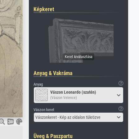
Képkeret
Anyag & Vakráma
Anyag
Vászon Leonardo (szatén)
(Vászon Velence)
Vászon keret
Vászonkeret - Kép az oldalon tükrözve
Üveg & Paszpartu