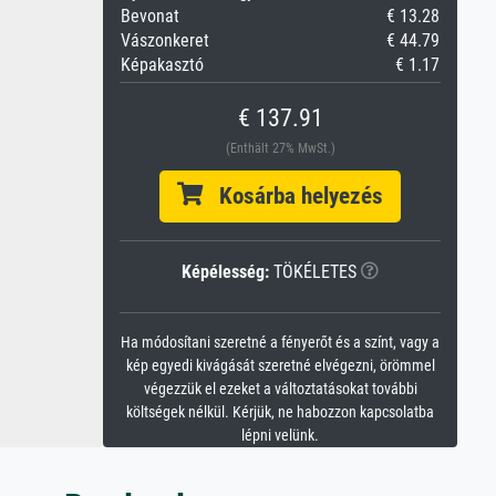
Bevonat
€ 13.28
Vászonkeret
€ 44.79
Képakasztó
€ 1.17
€ 137.91
(Enthält 27% MwSt.)
Kosárba helyezés
Képélesség:
TÖKÉLETES
Ha módosítani szeretné a fényerőt és a színt, vagy a
kép egyedi kivágását szeretné elvégezni, örömmel
végezzük el ezeket a változtatásokat további
költségek nélkül. Kérjük, ne habozzon kapcsolatba
lépni velünk.