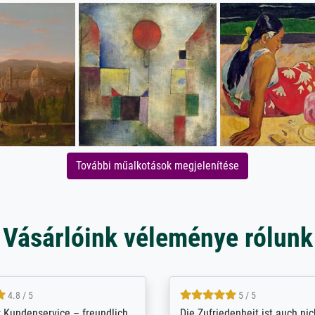
További műalkotások megjelenítése
Vásárlóink véleménye rólunk
5 / 5
4.8 / 5
innerungsbuch mit der
Hervorragende Qualität. Man 