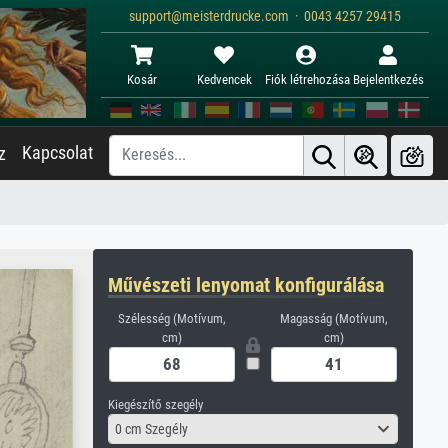
support@meisterdrucke.com · 0043 4257 29415
Kosár
Kedvencek
Fiók létrehozása
Bejelentkezés
Kapcsolat
z
Művészeti lenyomat konfigurálása
Szélesség (Motívum,
Magasság (Motívum,
cm)
cm)
Kiegészítő szegély
0 cm Szegély