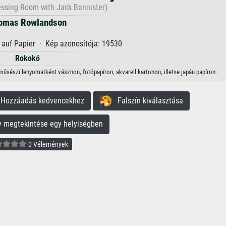
ressing Room with Jack Bannister)
omas Rowlandson
auf Papier · Kép azonosítója: 19530
Rokokó
űvészi lenyomatként vásznon, fotópapíron, akvarell kartonon, illetve japán papíron.
ozzáadás kedvencekhez
Falszín kiválasztása
megtekintése egy helyiségben
0 Vélemények