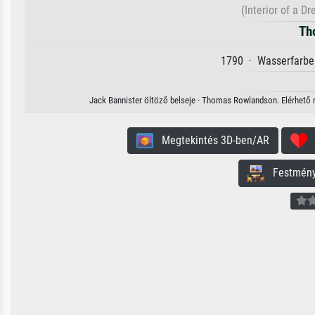
(Interior of a D
Th
1790 · Wasserfarbe 
Jack Bannister öltöző belseje · Thomas Rowlandson. Elérhető m
Megtekintés 3D-ben/AR
H
Festmény 