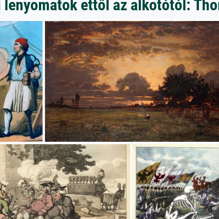
 lenyomatok ettől az alkotótól: T