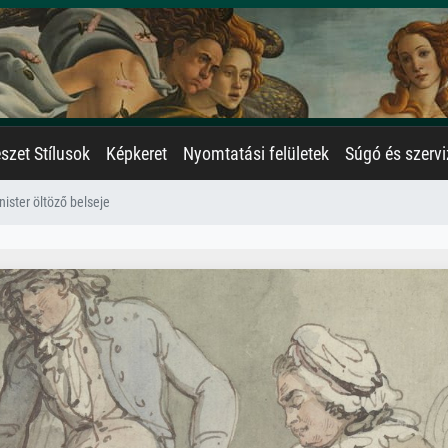
zet Stílusok
Képkeret
Nyomtatási felületek
Súgó és szervi
ister öltöző belseje