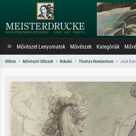
Művészet Lenyomatok
Művészek
Kategóriák
Művés
Otthon
Művészet Stílusok
Rokokó
Thomas Rowlandson
Jack Bann