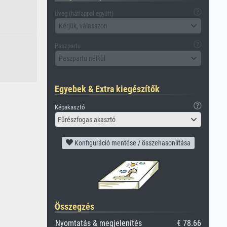
Üveg (hátlappal együtt)
Kérjük, válasszon
Paszpartu
Paszpartu nélkül
Egyebek & Extra kiegészítők
Képakasztó
Fűrészfogas akasztó
Konfiguráció mentése / összehasonlítása
Összegzés
Nyomtatás & megjelenítés
€ 78.66