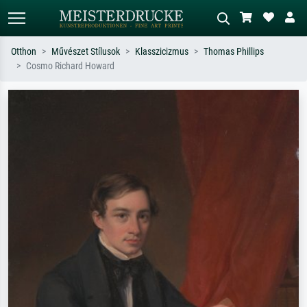
Otthon
Művészet Stílusok
Klasszicizmus
Thomas Phillips
Cosmo Richard Howard
Alap keresés
MI-képkereső
Keressen művész, műcím vagy stílus
Írja le a jelenetet – pl. zöld rét, sok
szerint – pl. Monet, Csillagos éj,
piros absztrakt, sötét olajkép, álló akt
impresszionizmus, Hokusai-hullám,
egy fa mellett.
akt.