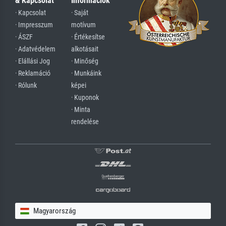
& Kapcsolat
Információk
· Kapcsolat
· Saját
· Impresszum
motívum
· ÁSZF
· Értékesítse
· Adatvédelem
alkotásait
· Elállási Jog
· Minőség
· Reklamáció
· Munkáink
· Rólunk
képei
· Kuponok
· Minta
rendelése
Magyarország