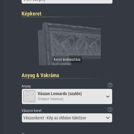
Képkeret
Anyag & Vakráma
Anyag
Vászon Leonardo (szatén)
(Vászon Velence)
Vászon keret
Vászonkeret - Kép az oldalon tükrözve