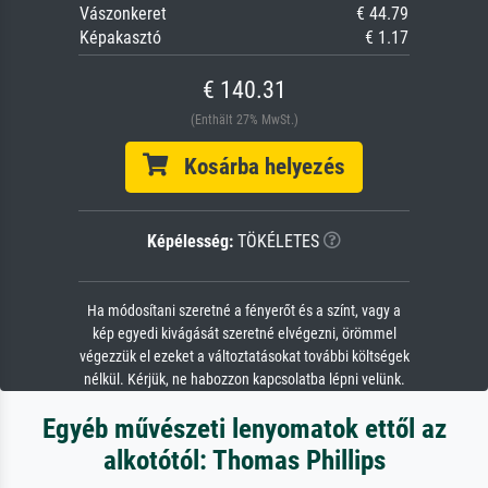
Vászonkeret
€ 44.79
Képakasztó
€ 1.17
€ 140.31
(Enthält 27% MwSt.)
Kosárba helyezés
Képélesség:
TÖKÉLETES
Ha módosítani szeretné a fényerőt és a színt, vagy a
kép egyedi kivágását szeretné elvégezni, örömmel
végezzük el ezeket a változtatásokat további költségek
nélkül. Kérjük, ne habozzon kapcsolatba lépni velünk.
Egyéb művészeti lenyomatok ettől az
alkotótól: Thomas Phillips