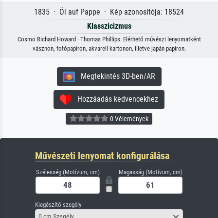
1835 · Öl auf Pappe · Kép azonosítója: 18524
Klasszicizmus
Cosmo Richard Howard · Thomas Phillips. Elérhető művészi lenyomatként
vásznon, fotópapíron, akvarell kartonon, illetve japán papíron.
Megtekintés 3D-ben/AR
Hozzáadás kedvencekhez
0 Vélemények
Művészeti lenyomat konfigurálása
Szélesség (Motívum, cm)
Magasság (Motívum, cm)
Kiegészítő szegély
0 cm Szegély