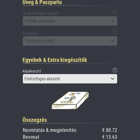
Üveg & Paszpartu
Üveg (hátlappal együtt)
Kérjük, válasszon
Paszpartu
Paszpartu nélkül
Egyebek & Extra kiegészítők
Képakasztó
Fűrészfogas akasztó
Összegzés
Nyomtatás & megjelenítés
€ 80.72
Bevonat
€ 13.63