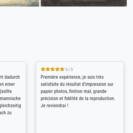
4.8 / 5
kann sich
Qualité absolument irréprochable.
.B.:
Extraordinaire diversité des thèmes
keit,
abordés et personnalisation des
freundliche
demandes (recadrage, réajustement des
ild (ein
couleurs). Relation clientèle parfaite.
rpackt -
Transport, réception sans aucun
stikdeckeln
problème. Merci à toute l'équipe ! Hervé
in den