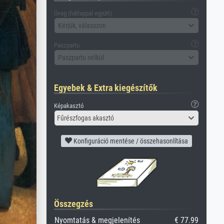
Üveg (hátlappal együtt)
Kérjük, válasszon
Paszpartu
Paszpartu nélkül
Egyebek & Extra kiegészítők
Képakasztó
Fűrészfogas akasztó
Konfiguráció mentése / összehasonlítása
Összegzés
Nyomtatás & megjelenítés
€ 77.99