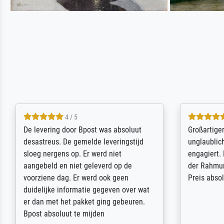
5 / 5
Sehr gute Qualität des Leinwanddrucks
Für ein Er
und des Rahmens! Unser Bild wurde
Feldpost m
sehr sorgfältig und sicher verpackt, so
Weltkrieg b
dass es unbeschadet bei uns ankam. Es
ausdrucksvo
wird nicht unser letzter Meisterdruck
Ihnen gefu
sein. Vielen Dank!
Fotopapier
am Telefon
stabiler Pa