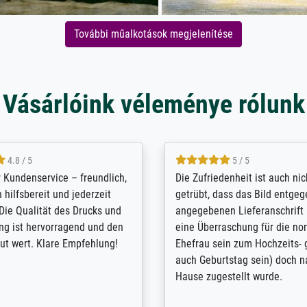
További műalkotások megjelenítése
Vásárlóink véleménye rólunk
5 / 5
4.8 / 5
innerungsbuch mit der
Hervorragende Qualität. Man 
eines Großvaters aus dem 1.
vieles anpassen lassen, wie z
enötigte ich ein
Randentfernung, Farbe, Hellig
lles Bild. Das habe ich bei
Kontrast und Weiteres. Sehr 
nden. Bei der Auswahl der
Kontaktperson per Mail. Das B
-Qualität wurde ich sehr gut
Kunstdruck) wurde sehr gut ve
 beraten. Der Versand mit
sehr starke Papprolle mit Pla
ppe war perfekt. Ich bin sehr
und innen mit Papierknüllern 