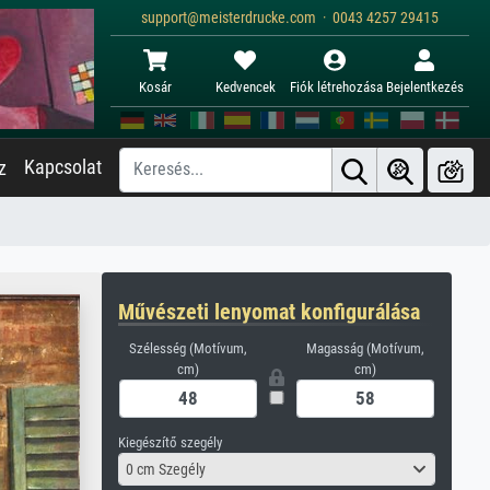
support@meisterdrucke.com · 0043 4257 29415
Kosár
Kedvencek
Fiók létrehozása
Bejelentkezés
Kapcsolat
z
Művészeti lenyomat konfigurálása
Szélesség (Motívum,
Magasság (Motívum,
cm)
cm)
Kiegészítő szegély
0 cm Szegély