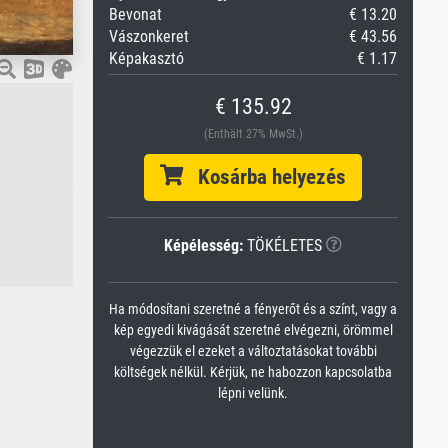
Bevonat
€ 13.20
Vászonkeret
€ 43.56
Képakasztó
€ 1.17
€ 135.92
(Enthält 27% MwSt.)
Kosárba helyezés
Képélesség:
TÖKÉLETES
Ha módosítani szeretné a fényerőt és a színt, vagy a
kép egyedi kivágását szeretné elvégezni, örömmel
végezzük el ezeket a változtatásokat további
költségek nélkül. Kérjük, ne habozzon kapcsolatba
lépni velünk.