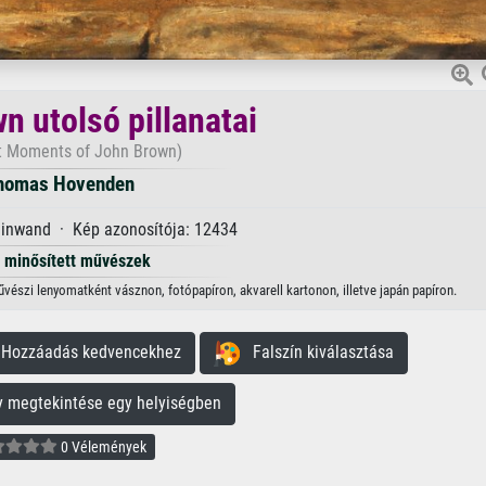
n utolsó pillanatai
t Moments of John Brown)
homas Hovenden
einwand · Kép azonosítója: 12434
minősített művészek
észi lenyomatként vásznon, fotópapíron, akvarell kartonon, illetve japán papíron.
ozzáadás kedvencekhez
Falszín kiválasztása
megtekintése egy helyiségben
0 Vélemények