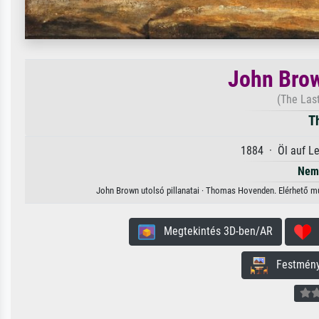
John Brow
(The Las
T
1884 · Öl auf L
Nem 
John Brown utolsó pillanatai · Thomas Hovenden. Elérhető műv
Megtekintés 3D-ben/AR
H
Festmény 