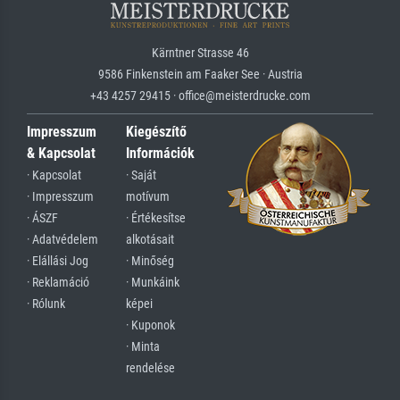
Kärntner Strasse 46
9586 Finkenstein am Faaker See · Austria
+43 4257 29415 · office@meisterdrucke.com
Impresszum
Kiegészítő
& Kapcsolat
Információk
· Kapcsolat
· Saját
· Impresszum
motívum
· ÁSZF
· Értékesítse
· Adatvédelem
alkotásait
· Elállási Jog
· Minőség
· Reklamáció
· Munkáink
· Rólunk
képei
· Kuponok
· Minta
rendelése