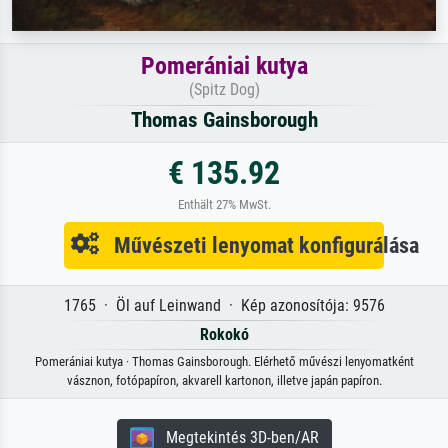
Pomerániai kutya
(Spitz Dog)
Thomas Gainsborough
€ 135.92
Enthält 27% MwSt.
Művészeti lenyomat konfigurálása
1765 · Öl auf Leinwand · Kép azonosítója: 9576
Rokokó
Pomerániai kutya · Thomas Gainsborough. Elérhető művészi lenyomatként
vásznon, fotópapíron, akvarell kartonon, illetve japán papíron.
Megtekintés 3D-ben/AR