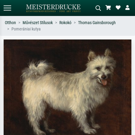
Otthon
Művészet Stílusok
Rokokó
Thomas Gainsborough
Pomerániai kutya
Alap keresés
MI-képkereső
Keressen művész, műcím vagy stílus
Írja le a jelenetet – pl. zöld rét, sok
szerint – pl. Monet, Csillagos éj,
piros absztrakt, sötét olajkép, álló akt
impresszionizmus, Hokusai-hullám,
egy fa mellett.
akt.