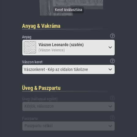
Anyag & Vakráma
Anyag
Vászon Leonardo (szatén)
(Vászon Velence)
Vászon keret
Vászonkeret - Kép az oldalon tükrözve
Üveg & Paszpartu
Üveg (hátlappal együtt)
Kérjük, válasszon
Paszpartu
Paszpartu nélkül