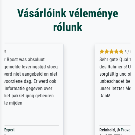
Vásárlóink véleménye
rólunk
5 / 5
Sehr gute Qualität des Leinwanddrucks und
des Rahmens! Unser Bild wurde sehr
sorgfältig und sicher verpackt, so dass es
unbeschadet bei uns ankam. Es wird nicht
unser letzter Meisterdruck sein. Vielen
Dank!
Reinhold,
@
ProvenExpert