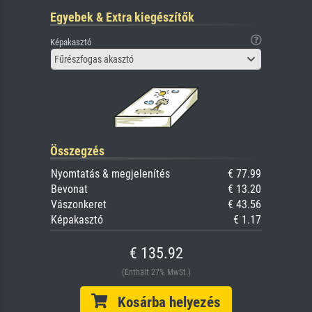
Egyebek & Extra kiegészítők
Képakasztó
Fűrészfogas akasztó
Összegzés
Nyomtatás & megjelenítés
€ 77.99
Bevonat
€ 13.20
Vászonkeret
€ 43.56
Képakasztó
€ 1.17
€ 135.92
(Enthält 27% MwSt.)
Kosárba helyezés