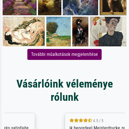
További műalkotások megjelenítése
Vásárlóink véleménye
rólunk
4.5 / 5
ik beoordeel Meisterdrucke zeer positief.