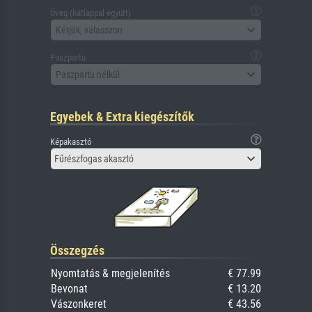
Üveg (hátlappal együtt)
Kérjük, válasszon
Paszpartu
Paszpartu nélkül
Egyebek & Extra kiegészítők
Képakasztó
Fűrészfogas akasztó
Összegzés
Nyomtatás & megjelenítés
€ 77.99
Bevonat
€ 13.20
Vászonkeret
€ 43.56