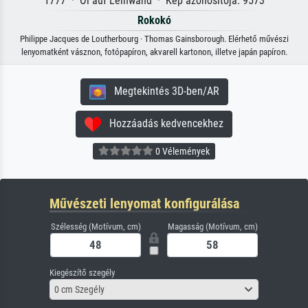
1777 · Öl auf Leinwand · Kép azonosítója: 9573
Rokokó
Philippe Jacques de Loutherbourg · Thomas Gainsborough. Elérhető művészi
lenyomatként vásznon, fotópapíron, akvarell kartonon, illetve japán papíron.
Megtekintés 3D-ben/AR
Hozzáadás kedvencekhez
0 Vélemények
Művészeti lenyomat konfigurálása
Szélesség (Motívum, cm)
Magasság (Motívum, cm)
Kiegészítő szegély
0 cm Szegély