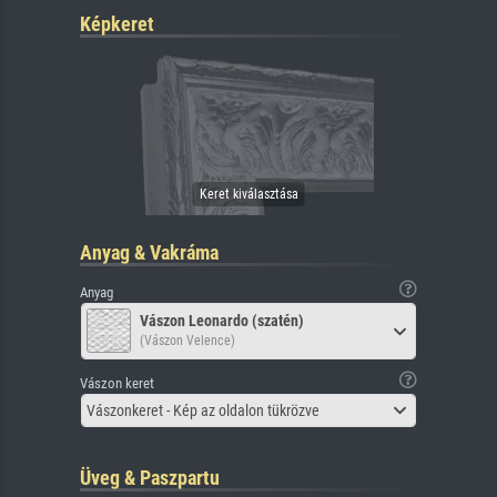
Képkeret
Anyag & Vakráma
Anyag
Vászon Leonardo (szatén)
(Vászon Velence)
Vászon keret
Vászonkeret - Kép az oldalon tükrözve
Üveg & Paszpartu