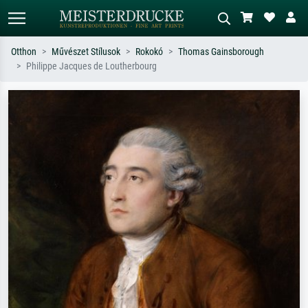
Otthon
Művészet Stílusok
Rokokó
Thomas Gainsborough
Philippe Jacques de Loutherbourg
Alap keresés
MI-képkereső
Keressen művész, műcím vagy stílus
Írja le a jelenetet – pl. zöld rét, sok
szerint – pl. Monet, Csillagos éj,
piros absztrakt, sötét olajkép, álló akt
impresszionizmus, Hokusai-hullám,
egy fa mellett.
akt.