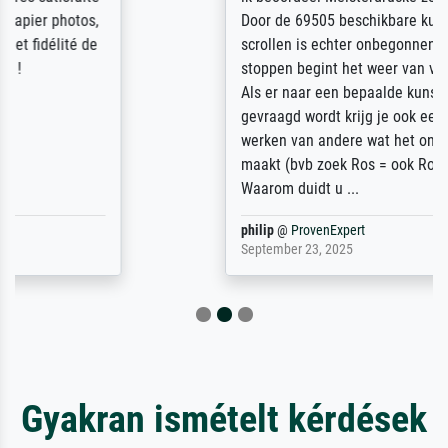
Door de 69505 beschikbare kunstenaars
scrollen is echter onbegonnen werk (na
stoppen begint het weer van voor af aan).
Als er naar een bepaalde kunstenaar
gevraagd wordt krijg je ook een aantal
werken van andere wat het onoverzichtelijk
maakt (bvb zoek Ros = ook Rops, Rose etc).
Waarom duidt u ...
philip
@
ProvenExpert
September 23, 2025
Gyakran ismételt kérdések