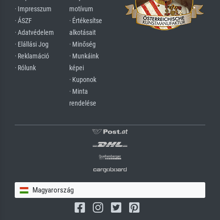
· Impresszum
motívum
· ÁSZF
· Értékesítse
· Adatvédelem
alkotásait
· Elállási Jog
· Minőség
· Reklamáció
· Munkáink
· Rólunk
képei
· Kuponok
· Minta
rendelése
Magyarország