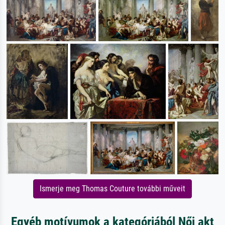
Ismerje meg Thomas Couture további műveit
Egyéb motívumok a kategóriából Női akt