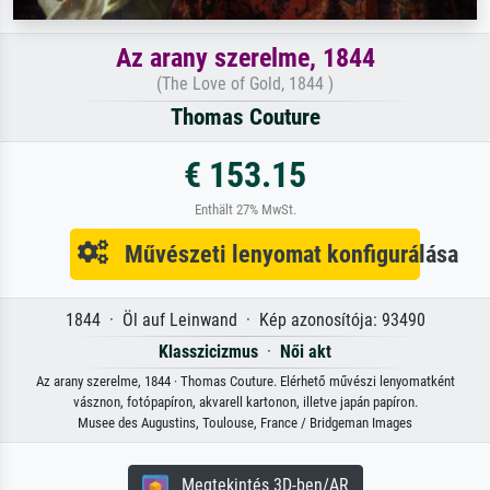
Az arany szerelme, 1844
(The Love of Gold, 1844 )
Thomas Couture
€ 153.15
Enthält 27% MwSt.
Művészeti lenyomat konfigurálása
1844 · Öl auf Leinwand · Kép azonosítója: 93490
Klasszicizmus
·
Női akt
Az arany szerelme, 1844 · Thomas Couture. Elérhető művészi lenyomatként
vásznon, fotópapíron, akvarell kartonon, illetve japán papíron.
Musee des Augustins, Toulouse, France / Bridgeman Images
Megtekintés 3D-ben/AR