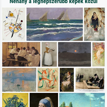
Néhány a legnépszerűbb képek közül