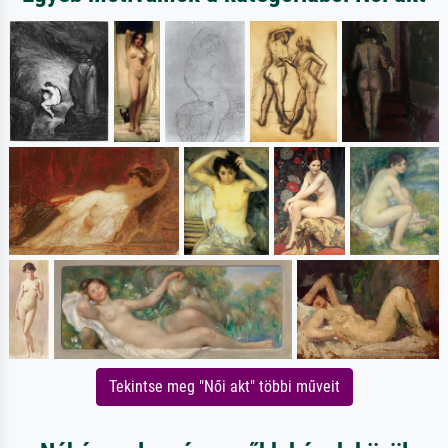
Tekintse meg "Női akt" többi műveit