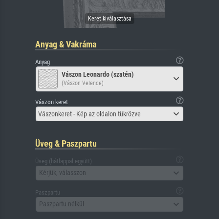
Anyag & Vakráma
Anyag
Vászon Leonardo (szatén)
(Vászon Velence)
Vászon keret
Vászonkeret - Kép az oldalon tükrözve
Üveg & Paszpartu
Üveg (hátlappal együtt)
Kérjük, válasszon
Paszpartu
Paszpartu nélkül