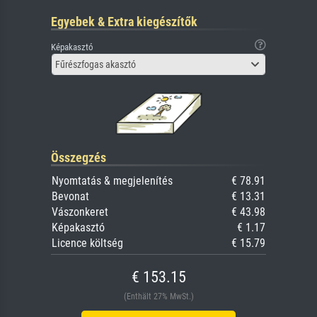
Egyebek & Extra kiegészítők
Képakasztó
Fűrészfogas akasztó
Összegzés
Nyomtatás & megjelenítés
€ 78.91
Bevonat
€ 13.31
Vászonkeret
€ 43.98
Képakasztó
€ 1.17
Licence költség
€ 15.79
€ 153.15
(Enthält 27% MwSt.)