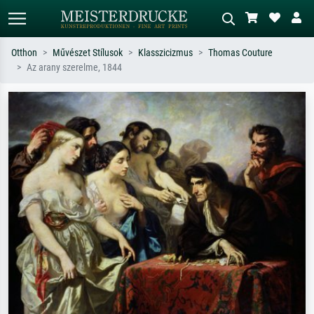
Otthon
Művészet Stílusok
Klasszicizmus
Thomas Couture
Az arany szerelme, 1844
Alap keresés
MI-képkereső
Keressen művész, műcím vagy stílus
Írja le a jelenetet – pl. zöld rét, sok
szerint – pl. Monet, Csillagos éj,
piros absztrakt, sötét olajkép, álló akt
impresszionizmus, Hokusai-hullám,
egy fa mellett.
akt.