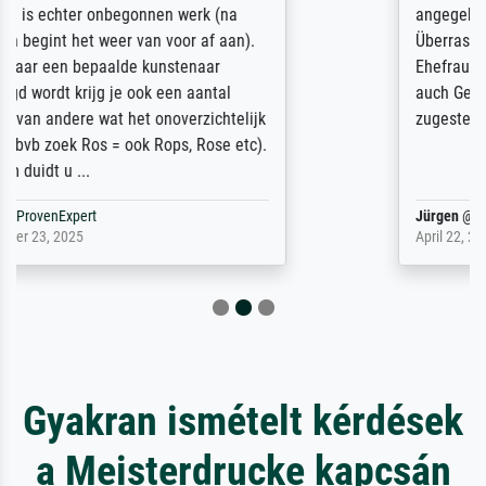
angegebenen Lieferanschrift (sollte eine
Überraschung für die normannische
Ehefrau sein zum Hochzeits- gleichzeitig
auch Geburtstag sein) doch nach zu Hause
zugestellt wurde.
Jürgen
@
ProvenExpert
April 22, 2026
Gyakran ismételt kérdések
a Meisterdrucke kapcsán