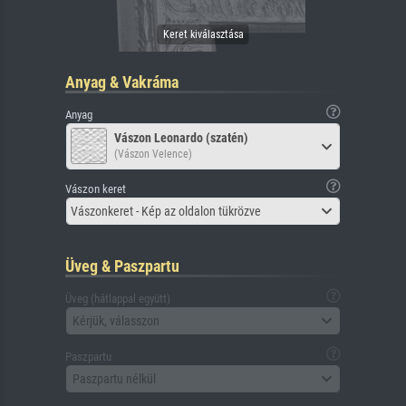
Anyag & Vakráma
Anyag
Vászon Leonardo (szatén)
(Vászon Velence)
Vászon keret
Vászonkeret - Kép az oldalon tükrözve
Üveg & Paszpartu
Üveg (hátlappal együtt)
Kérjük, válasszon
Paszpartu
Paszpartu nélkül