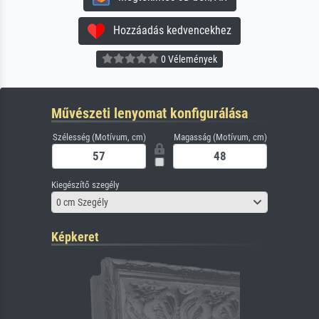
Hozzáadás kedvencekhez
0 Vélemények
Művészeti lenyomat konfigurálása
Szélesség (Motívum, cm)
Magasság (Motívum, cm)
Kiegészítő szegély
0 cm Szegély
Képkeret