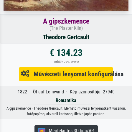
A gipszkemence
(The Plaster Kiln)
Theodore Gericault
€ 134.23
Enthält 27% MwSt.
Művészeti lenyomat konfigurálása
1822 · Öl auf Leinwand · Kép azonosítója: 27940
Romantika
A gipszkemence · Theodore Gericault. Elérhető művészi lenyomatként vásznon,
fotópapíron, akvarell kartonon, illetve japán papíron.
Megtekintés 3D-ben/AR