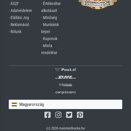
· ÁSZF
· Értékesítse
· Adatvédelem
alkotásait
· Elállási Jog
· Minőség
· Reklamáció
· Munkáink
· Rólunk
képei
· Kuponok
· Minta
rendelése
Magyarország
(c) 2026 meisterdrucke.hu