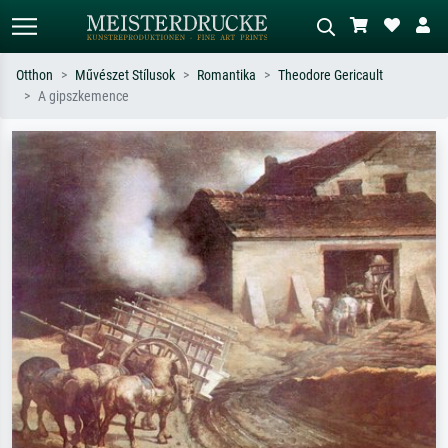
Otthon
Művészet Stílusok
Romantika
Theodore Gericault
A gipszkemence
Alap keresés
MI-képkereső
Keressen művész, műcím vagy stílus
Írja le a jelenetet – pl. zöld rét, sok
szerint – pl. Monet, Csillagos éj,
piros absztrakt, sötét olajkép, álló akt
impresszionizmus, Hokusai-hullám,
egy fa mellett.
akt.