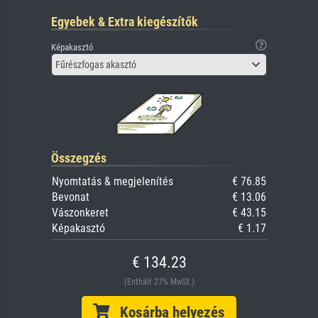
Egyebek & Extra kiegészítők
Képakasztó
Fűrészfogas akasztó
Összegzés
Nyomtatás & megjelenítés
€ 76.85
Bevonat
€ 13.06
Vászonkeret
€ 43.15
Képakasztó
€ 1.17
€ 134.23
(Enthält 27% MwSt.)
Kosárba helyezés