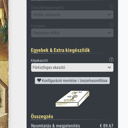
Üveg (hátlappal együtt)
Kérjük, válasszon
Paszpartu
Paszpartu nélkül
Egyebek & Extra kiegészítők
Képakasztó
Fűrészfogas akasztó
Konfiguráció mentése / összehasonlítása
Összegzés
Nyomtatás & megjelenítés
€ 89.67