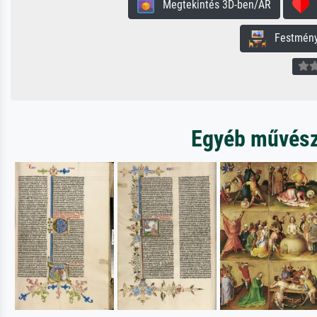
Megtekintés 3D-ben/AR
H
Festmény 
Egyéb művésze