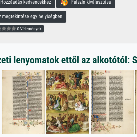
ozzáadás kedvencekhez
Falszín kiválasztása
megtekintése egy helyiségben
0 Vélemények
ti lenyomatok ettől az alkotótól: 