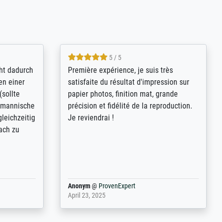
4.8 / 5
kann sich
Qualité absolument irréprochable.
.B.:
Extraordinaire diversité des thèmes
keit,
abordés et personnalisation des
freundliche
demandes (recadrage, réajustement des
ild (ein
couleurs). Relation clientèle parfaite.
rpackt -
Transport, réception sans aucun
stikdeckeln
problème. Merci à toute l'équipe ! Hervé
in den
 der P...
Anonym
@
ProvenExpert
March 31, 2025