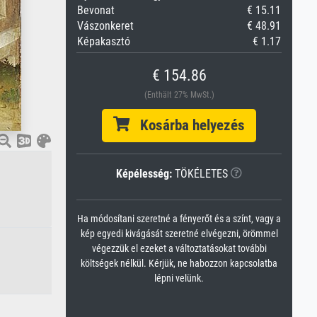
Bevonat
€ 15.11
Vászonkeret
€ 48.91
Képakasztó
€ 1.17
€ 154.86
(Enthält 27% MwSt.)
Kosárba helyezés
Képélesség:
TÖKÉLETES
Ha módosítani szeretné a fényerőt és a színt, vagy a
kép egyedi kivágását szeretné elvégezni, örömmel
végezzük el ezeket a változtatásokat további
költségek nélkül. Kérjük, ne habozzon kapcsolatba
lépni velünk.