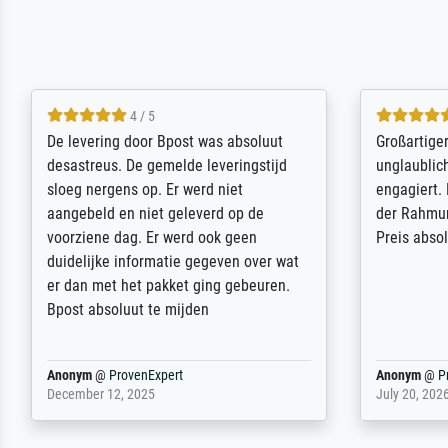
5 / 5
Sehr gute Qualität des Leinwanddrucks
Für ein Er
und des Rahmens! Unser Bild wurde
Feldpost m
sehr sorgfältig und sicher verpackt, so
Weltkrieg b
dass es unbeschadet bei uns ankam. Es
ausdrucksvo
wird nicht unser letzter Meisterdruck
Ihnen gefu
sein. Vielen Dank!
Fotopapier
am Telefon
stabiler Pa
zufrieden 
weiter. Viel
Reinhold,
@
ProvenExpert
Margot
@
Pr
April 22, 2026
February 20,