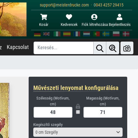
support@meisterdrucke.com · 0043 4257 29415
Kosár
Kedvencek
Fiók létrehozása
Bejelentkezés
Kapcsolat
z
Művészeti lenyomat konfigurálása
Szélesség (Motívum,
Magasság (Motívum,
cm)
cm)
Kiegészítő szegély
0 cm Szegély