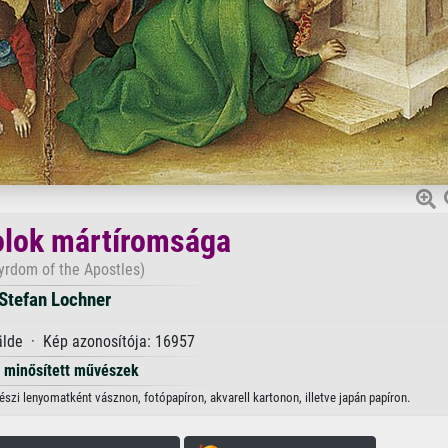
olok mártíromsága
yrdom of the Apostles)
Stefan Lochner
de · Kép azonosítója: 16957
minősített művészek
zi lenyomatként vásznon, fotópapíron, akvarell kartonon, illetve japán papíron.