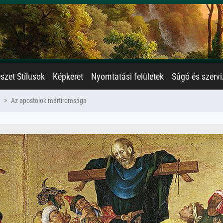
zet Stílusok
Képkeret
Nyomtatási felületek
Súgó és szervi
Az apostolok mártíromsága