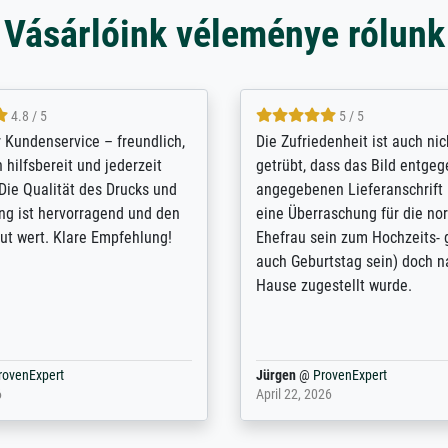
Vásárlóink véleménye rólunk
5 / 5
4.8 / 5
innerungsbuch mit der
Hervorragende Qualität. Man 
eines Großvaters aus dem 1.
vieles anpassen lassen, wie z
enötigte ich ein
Randentfernung, Farbe, Hellig
lles Bild. Das habe ich bei
Kontrast und Weiteres. Sehr 
nden. Bei der Auswahl der
Kontaktperson per Mail. Das B
-Qualität wurde ich sehr gut
Kunstdruck) wurde sehr gut ve
 beraten. Der Versand mit
sehr starke Papprolle mit Pla
ppe war perfekt. Ich bin sehr
und innen mit Papierknüllern 
und empfehle Sie gerne
Zwischenräumen gefüllt. Einzig
en ...
ovenExpert
Anonym
@
ProvenExpert
 2026
August 12, 2025