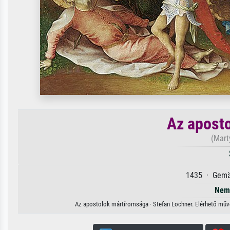
Az apost
(Mart
1435 · Gemäl
Nem 
Az apostolok mártíromsága · Stefan Lochner. Elérhető művés