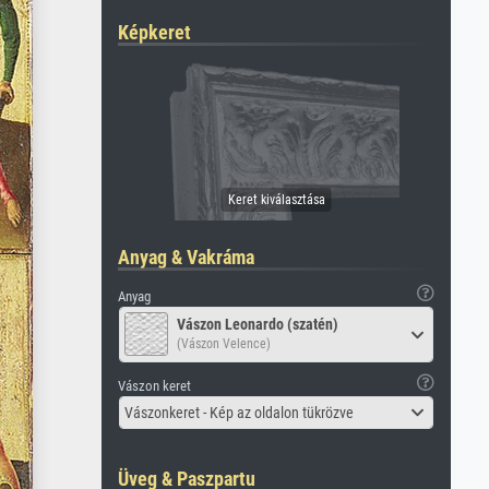
Képkeret
Anyag & Vakráma
Anyag
Vászon Leonardo (szatén)
(Vászon Velence)
Vászon keret
Vászonkeret - Kép az oldalon tükrözve
Üveg & Paszpartu