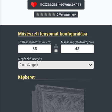
Hozzáadás kedvencekhez
0 Vélemények
Művészeti lenyomat konfigurálása
Szélesség (Motívum, cm)
Magasság (Motívum, cm)
Kiegészítő szegély
0 cm Szegély
Képkeret