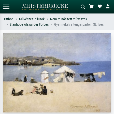
Otthon
Művészet Stílusok
Nem minősített művészek
Stanhope Alexander Forbes
Gyermekek a tengerparton, St. Ives
Alap keresés
MI-képkereső
Keressen művész, műcím vagy stílus
Írja le a jelenetet – pl. zöld rét, sok
szerint – pl. Monet, Csillagos éj,
piros absztrakt, sötét olajkép, álló akt
impresszionizmus, Hokusai-hullám,
egy fa mellett.
akt.