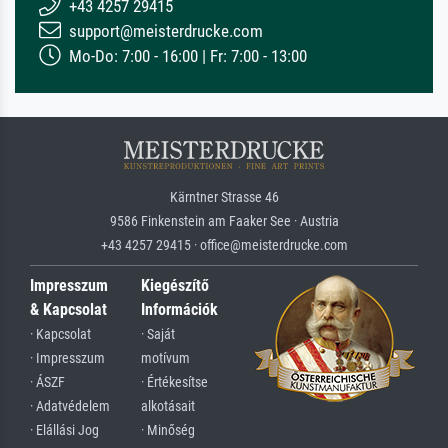
+43 4257 29415
support@meisterdrucke.com
Mo-Do: 7:00 - 16:00 | Fr: 7:00 - 13:00
Kärntner Strasse 46
9586 Finkenstein am Faaker See · Austria
+43 4257 29415 · office@meisterdrucke.com
Impresszum
Kiegészítő
& Kapcsolat
Információk
· Kapcsolat
· Saját
· Impresszum
motívum
· ÁSZF
· Értékesítse
· Adatvédelem
alkotásait
· Elállási Jog
· Minőség