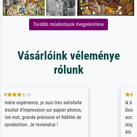
További műalkotások megjelenítése
Vásárlóink véleménye
rólunk
4.5 / 5
ik beoordeel Meisterdrucke zeer positief.
Door de 69505 beschikbare kunstenaars
scrollen is echter onbegonnen werk (na
stoppen begint het weer van voor af aan).
Als er naar een bepaalde kunstenaar