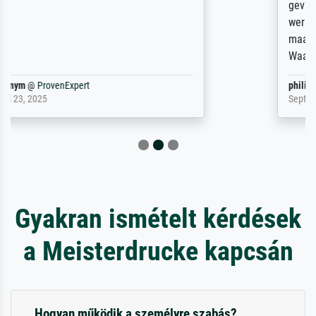
gevraagd wordt krijg je ook een aantal
werken van andere wat het onoverzichtelijk
maakt (bvb zoek Ros = ook Rops, Rose etc).
Waarom duidt u ...
philip
@
ProvenExpert
September 23, 2025
Gyakran ismételt kérdések
a Meisterdrucke kapcsán
Hogyan működik a személyre szabás?