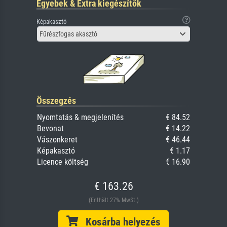
Egyebek & Extra kiegészítők
Képakasztó
Fűrészfogas akasztó
Összegzés
Nyomtatás & megjelenítés
€ 84.52
Bevonat
€ 14.22
Vászonkeret
€ 46.44
Képakasztó
€ 1.17
Licence költség
€ 16.90
€ 163.26
(Enthält 27% MwSt.)
Kosárba helyezés