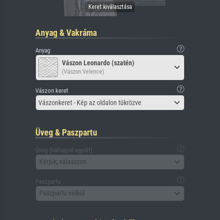
Anyag & Vakráma
Anyag
Vászon Leonardo (szatén)
(Vászon Velence)
Vászon keret
Vászonkeret - Kép az oldalon tükrözve
Üveg & Paszpartu
Üveg (hátlappal együtt)
Kérjük, válasszon
Paszpartu
Paszpartu nélkül