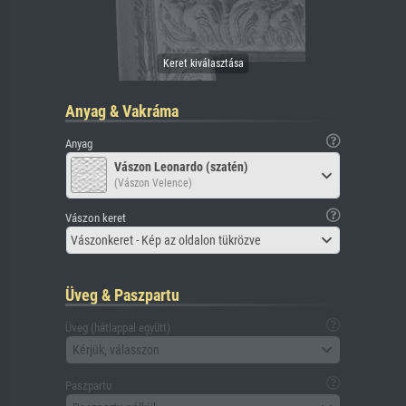
Anyag & Vakráma
Anyag
Vászon Leonardo (szatén)
(Vászon Velence)
Vászon keret
Vászonkeret - Kép az oldalon tükrözve
Üveg & Paszpartu
Üveg (hátlappal együtt)
Kérjük, válasszon
Paszpartu