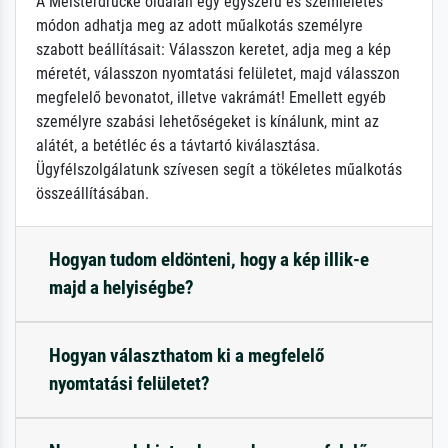
A Meisterdrucke oldalán egy egyszerű és szemléletes
módon adhatja meg az adott műalkotás személyre
szabott beállításait: Válasszon keretet, adja meg a kép
méretét, válasszon nyomtatási felületet, majd válasszon
megfelelő bevonatot, illetve vakrámát! Emellett egyéb
személyre szabási lehetőségeket is kínálunk, mint az
alátét, a betétléc és a távtartó kiválasztása.
Ügyfélszolgálatunk szívesen segít a tökéletes műalkotás
összeállításában.
Hogyan tudom eldönteni, hogy a kép illik-e
majd a helyiségbe?
Hogyan választhatom ki a megfelelő
nyomtatási felületet?