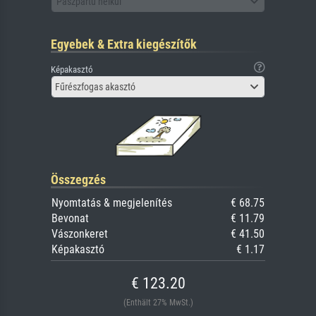
Paszpartu nélkül
Egyebek & Extra kiegészítők
Képakasztó
Fűrészfogas akasztó
Összegzés
Nyomtatás & megjelenítés
€ 68.75
Bevonat
€ 11.79
Vászonkeret
€ 41.50
Képakasztó
€ 1.17
€ 123.20
(Enthält 27% MwSt.)