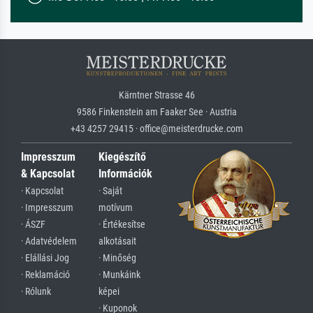
Kärntner Strasse 46
9586 Finkenstein am Faaker See · Austria
+43 4257 29415 · office@meisterdrucke.com
Impresszum
Kiegészítő
& Kapcsolat
Információk
· Kapcsolat
· Saját
· Impresszum
motívum
· ÁSZF
· Értékesítse
· Adatvédelem
alkotásait
· Elállási Jog
· Minőség
· Reklamáció
· Munkáink
· Rólunk
képei
· Kuponok