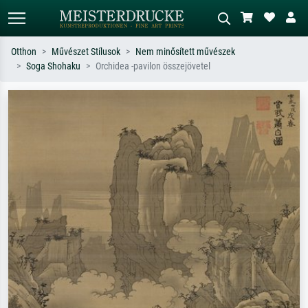
Otthon
Művészet Stílusok
Nem minősített művészek
Soga Shohaku
Orchidea -pavilon összejövetel
Alap keresés
MI-képkereső
Keressen művész, műcím vagy stílus
Írja le a jelenetet – pl. zöld rét, sok
szerint – pl. Monet, Csillagos éj,
piros absztrakt, sötét olajkép, álló akt
impresszionizmus, Hokusai-hullám,
egy fa mellett.
akt.