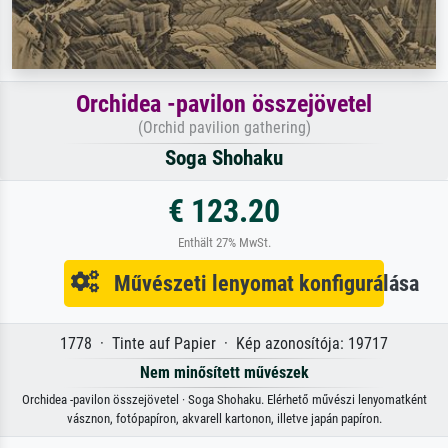
Orchidea -pavilon összejövetel
(Orchid pavilion gathering)
Soga Shohaku
€ 123.20
Enthält 27% MwSt.
Művészeti lenyomat konfigurálása
1778 · Tinte auf Papier · Kép azonosítója: 19717
Nem minősített művészek
Orchidea -pavilon összejövetel · Soga Shohaku. Elérhető művészi lenyomatként
vásznon, fotópapíron, akvarell kartonon, illetve japán papíron.