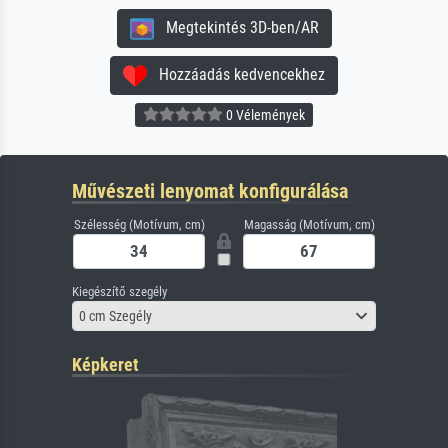
Megtekintés 3D-ben/AR
Hozzáadás kedvencekhez
0 Vélemények
Művészeti lenyomat konfigurálása
Szélesség (Motívum, cm)
Magasság (Motívum, cm)
Kiegészítő szegély
0 cm Szegély
Képkeret