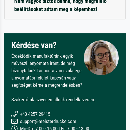
Nem vagyok biztos benne, hogy megfelelő
beállításokat adtam meg a képemhez!
Kérdése van?
Érdeklődik manufaktúránk egyik
művészi lenyomata iránt, de még
bizonytalan? Tanácsra van szüksége
a nyomatási felület kapcsán vagy
segítséget kérne a megrendelésben?
Szakértőink szívesen állnak rendelkezésére.
+43 4257 29415
support@meisterdrucke.com
Mo-Do: 7:00 - 16:00 | Fr: 7:00 - 13:00