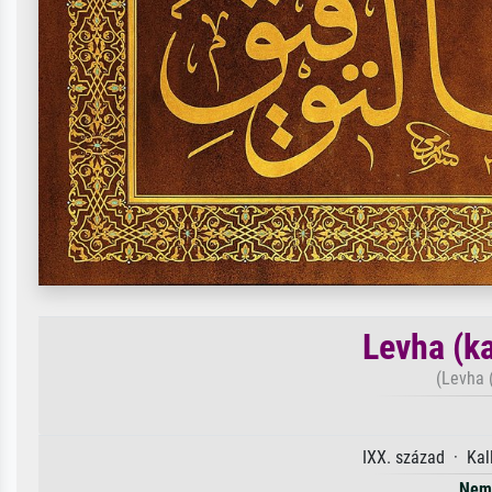
Levha (ka
(Levha (
IXX. század · Kal
Nem 