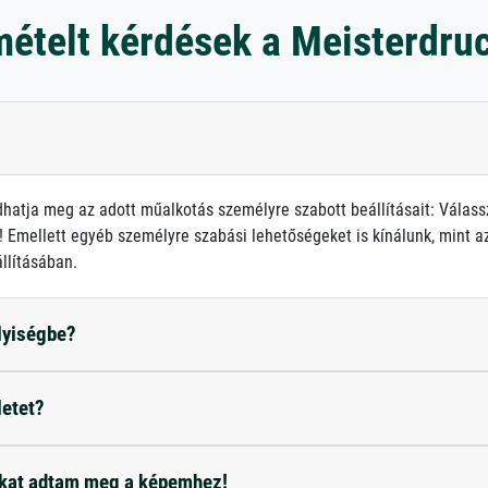
mételt kérdések a Meisterdru
atja meg az adott műalkotás személyre szabott beállításait: Válass
 Emellett egyéb személyre szabási lehetőségeket is kínálunk, mint az 
llításában.
elyiségbe?
letet?
okat adtam meg a képemhez!