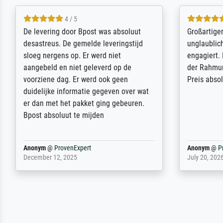
5 / 5
Sehr gute Qualität des Leinwanddrucks
Für ein Er
und des Rahmens! Unser Bild wurde
Feldpost m
sehr sorgfältig und sicher verpackt, so
Weltkrieg b
dass es unbeschadet bei uns ankam. Es
ausdrucksvo
wird nicht unser letzter Meisterdruck
Ihnen gefu
sein. Vielen Dank!
Fotopapier
am Telefon
stabiler Pa
zufrieden 
weiter. Viel
Reinhold,
@
ProvenExpert
Margot
@
Pr
April 22, 2026
February 20,