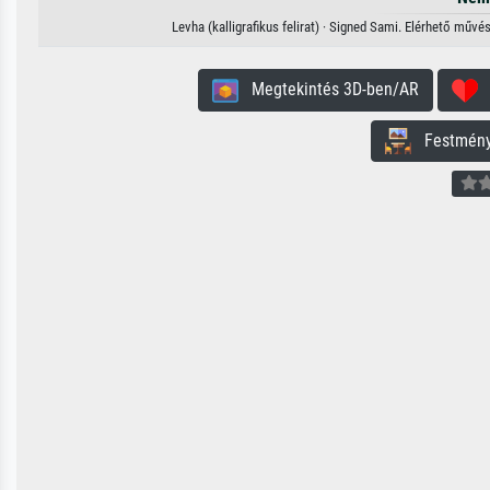
Levha (kalligrafikus felirat) · Signed Sami. Elérhető művé
Megtekintés 3D-ben/AR
H
Festmény 