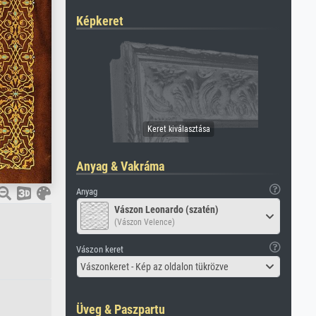
Képkeret
Anyag & Vakráma
Anyag
Vászon Leonardo (szatén)
(Vászon Velence)
Vászon keret
Vászonkeret - Kép az oldalon tükrözve
Üveg & Paszpartu