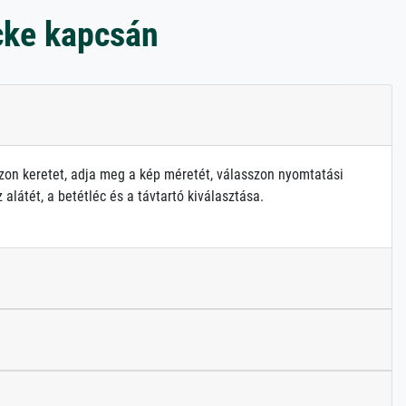
cke kapcsán
zon keretet, adja meg a kép méretét, válasszon nyomtatási
alátét, a betétléc és a távtartó kiválasztása.