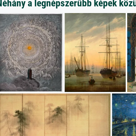
Néhány a legnépszerűbb képek közü