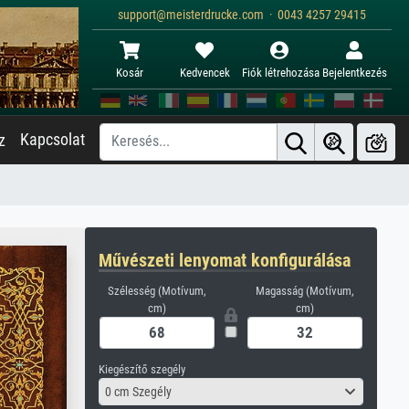
support@meisterdrucke.com · 0043 4257 29415
Kosár
Kedvencek
Fiók létrehozása
Bejelentkezés
Kapcsolat
z
Művészeti lenyomat konfigurálása
Szélesség (Motívum,
Magasság (Motívum,
cm)
cm)
Kiegészítő szegély
0 cm Szegély