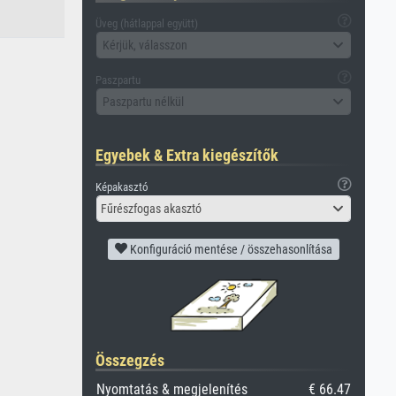
Üveg (hátlappal együtt)
Kérjük, válasszon
Paszpartu
Paszpartu nélkül
Egyebek & Extra kiegészítők
Képakasztó
Fűrészfogas akasztó
Konfiguráció mentése / összehasonlítása
Összegzés
Nyomtatás & megjelenítés
€ 66.47