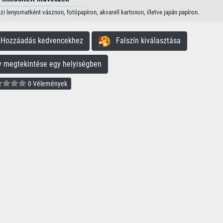
szi lenyomatként vásznon, fotópapíron, akvarell kartonon, illetve japán papíron.
ozzáadás kedvencekhez
Falszín kiválasztása
megtekintése egy helyiségben
0 Vélemények