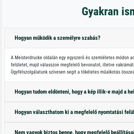
Gyakran is
Hogyan működik a személyre szabás?
A Meisterdrucke oldalán egy egyszerű és szemléletes módon adh
felületet, majd válasszon megfelelő bevonatot, illetve vakrámát!
Ügyfélszolgálatunk szívesen segít a tökéletes műalkotás összeá
Hogyan tudom eldönteni, hogy a kép illik-e majd a h
Hogyan választhatom ki a megfelelő nyomtatási felü
Nem vagyok biztos benne, hogy megfelelő beállítás