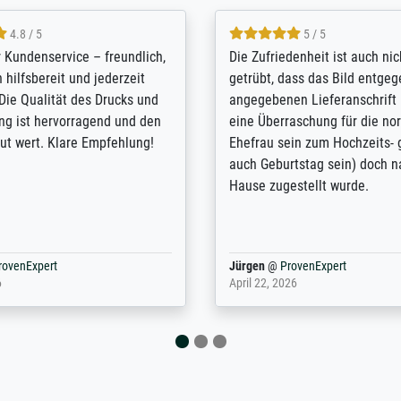
5 / 5
4.8 / 5
innerungsbuch mit der
Hervorragende Qualität. Man 
eines Großvaters aus dem 1.
vieles anpassen lassen, wie z
enötigte ich ein
Randentfernung, Farbe, Hellig
lles Bild. Das habe ich bei
Kontrast und Weiteres. Sehr 
nden. Bei der Auswahl der
Kontaktperson per Mail. Das B
-Qualität wurde ich sehr gut
Kunstdruck) wurde sehr gut ve
 beraten. Der Versand mit
sehr starke Papprolle mit Pla
ppe war perfekt. Ich bin sehr
und innen mit Papierknüllern 
und empfehle Sie gerne
Zwischenräumen gefüllt. Einzig
en ...
ovenExpert
Anonym
@
ProvenExpert
 2026
August 12, 2025