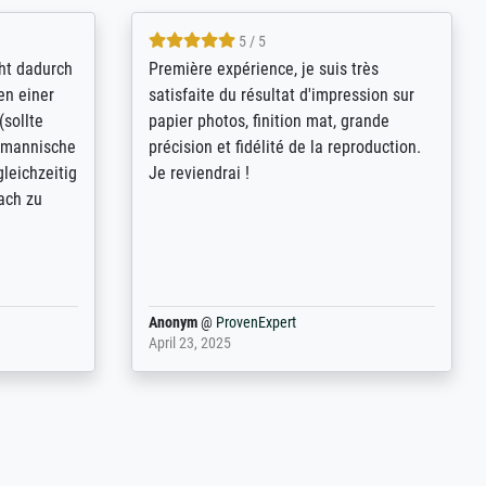
4.8 / 5
kann sich
Qualité absolument irréprochable.
.B.:
Extraordinaire diversité des thèmes
keit,
abordés et personnalisation des
freundliche
demandes (recadrage, réajustement des
ild (ein
couleurs). Relation clientèle parfaite.
rpackt -
Transport, réception sans aucun
stikdeckeln
problème. Merci à toute l'équipe ! Hervé
in den
 der P...
Anonym
@
ProvenExpert
March 31, 2025