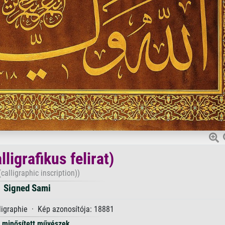
lligrafikus felirat)
calligraphic inscription))
Signed Sami
ligraphie · Kép azonosítója: 18881
minősített művészek