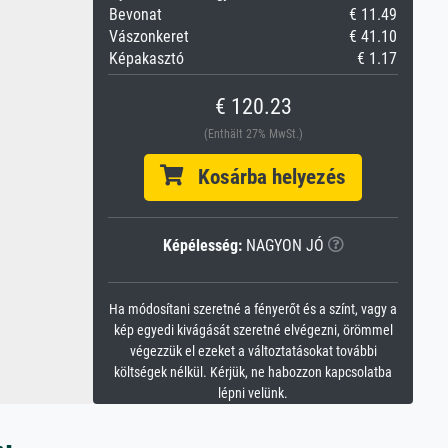
Bevonat
€ 11.49
Vászonkeret
€ 41.10
Képakasztó
€ 1.17
€ 120.23
(Enthält 27% MwSt.)
Kosárba helyezés
Képélesség:
NAGYON JÓ
Ha módosítani szeretné a fényerőt és a színt, vagy a
kép egyedi kivágását szeretné elvégezni, örömmel
végezzük el ezeket a változtatásokat további
költségek nélkül. Kérjük, ne habozzon kapcsolatba
lépni velünk.