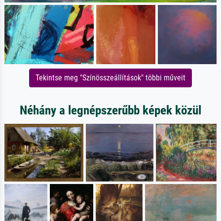
Tekintse meg "Színösszeállítások" többi műveit
Néhány a legnépszerűbb képek közül