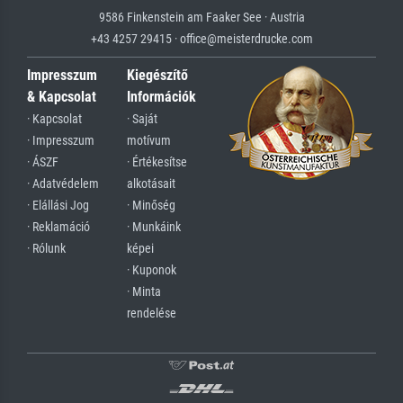
9586 Finkenstein am Faaker See · Austria
+43 4257 29415 · office@meisterdrucke.com
Impresszum
Kiegészítő
& Kapcsolat
Információk
· Kapcsolat
· Saját
· Impresszum
motívum
· ÁSZF
· Értékesítse
· Adatvédelem
alkotásait
· Elállási Jog
· Minőség
· Reklamáció
· Munkáink
· Rólunk
képei
· Kuponok
· Minta
rendelése