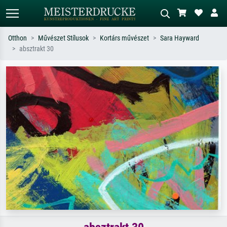
Otthon
Művészet Stílusok
Kortárs művészet
Sara Hayward
absztrakt 30
Alap keresés
MI-képkereső
Keressen művész, műcím vagy stílus
Írja le a jelenetet – pl. zöld rét, sok
szerint – pl. Monet, Csillagos éj,
piros absztrakt, sötét olajkép, álló akt
impresszionizmus, Hokusai-hullám,
egy fa mellett.
akt.