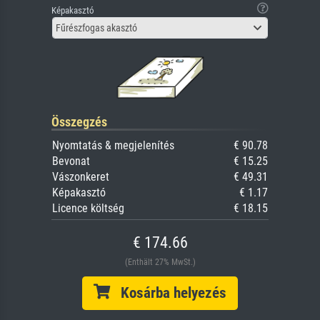
Képakasztó
Fűrészfogas akasztó
Összegzés
Nyomtatás & megjelenítés
€ 90.78
Bevonat
€ 15.25
Vászonkeret
€ 49.31
Képakasztó
€ 1.17
Licence költség
€ 18.15
€ 174.66
(Enthält 27% MwSt.)
Kosárba helyezés