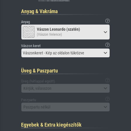
Anyag & Vakráma
Anyag
Vászon Leonardo (szatén)
(Vászon Velence)
Vászon keret
Vászonkeret - Kép az oldalon tükrözve
Üveg & Paszpartu
Üveg (hátlappal együtt)
Kérjük, válasszon
Paszpartu
Paszpartu nélkül
Egyebek & Extra kiegészítők