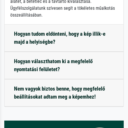
alátét, a betétléc és a távtartó kiválasztása.
Ügyfélszolgálatunk szívesen segít a tökéletes műalkotás
összeállításában.
Hogyan tudom eldönteni, hogy a kép illik-e
majd a helyiségbe?
Hogyan választhatom ki a megfelelő
nyomtatási felületet?
Nem vagyok biztos benne, hogy megfelelő
beállításokat adtam meg a képemhez!