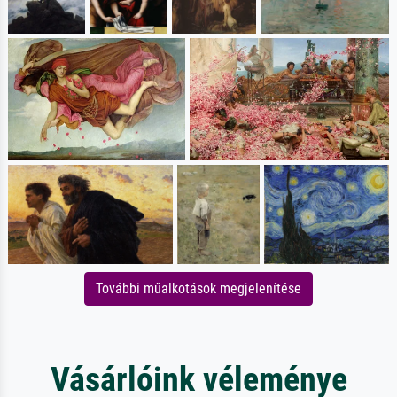
További műalkotások megjelenítése
Vásárlóink véleménye