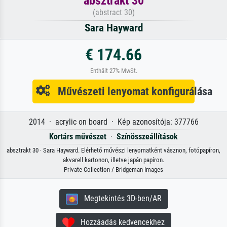
absztrakt 30
(abstract 30)
Sara Hayward
€ 174.66
Enthält 27% MwSt.
Művészeti lenyomat konfigurálása
2014 · acrylic on board · Kép azonosítója: 377766
Kortárs művészet
·
Színösszeállítások
absztrakt 30 · Sara Hayward. Elérhető művészi lenyomatként vásznon, fotópapíron,
akvarell kartonon, illetve japán papíron.
Private Collection / Bridgeman Images
Megtekintés 3D-ben/AR
Hozzáadás kedvencekhez