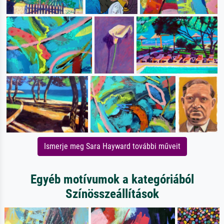
Ismerje meg Sara Hayward további műveit
Egyéb motívumok a kategóriából
Színösszeállítások